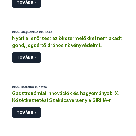
TOVÁBB >
2023. augusztus 22, kedd
Nyári ellenőrzés: az ökotermelőkkel nem akadt
gond, jogsértő drónos növényvédelmi
szolgáltatókat azonban „tetten ért” a hatóság
TOVÁBB >
2026. március 2, hétfő
Gasztronómiai innovációk és hagyományok: X.
Közétkeztetési Szakácsverseny a SIRHA-n
TOVÁBB >