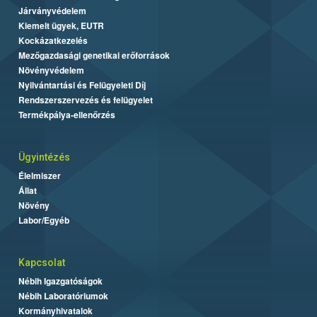
Járványvédelem
Kiemelt ügyek, EUTR
Kockázatkezelés
Mezőgazdasági genetikai erőforrások
Növényvédelem
Nyilvántartási és Felügyeleti Díj
Rendszerszervezés és felügyelet
Termékpálya-ellenőrzés
Ügyintézés
Élelmiszer
Állat
Növény
Labor/Egyéb
Kapcsolat
Nébih Igazgatóságok
Nébih Laboratóriumok
Kormányhivatalok