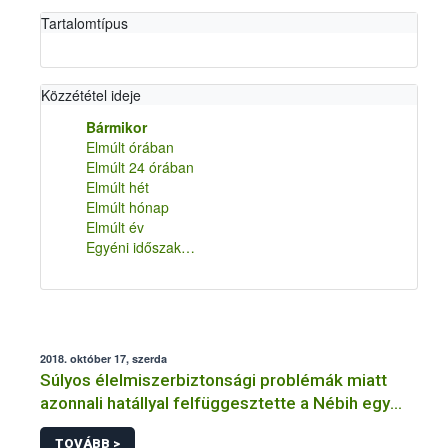
Tartalomtípus
Közzététel ideje
Bármikor
Elmúlt órában
Elmúlt 24 órában
Elmúlt hét
Elmúlt hónap
Elmúlt év
Egyéni időszak…
2018. október 17, szerda
Súlyos élelmiszerbiztonsági problémák miatt
azonnali hatállyal felfüggesztette a Nébih egy
Pest megyei sütőüzem működését
TOVÁBB >