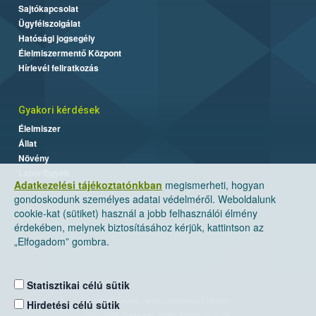
Sajtókapcsolat
Ügyfélszolgálat
Hatósági jogsegély
Élelmiszermentő Központ
Hírlevél feliratkozás
Gyakori kérdések
Élelmiszer
Állat
Növény
Labor/Egyéb
Adatkezelési tájékoztatónkban
megismerheti, hogyan
gondoskodunk személyes adatai védelméről. Weboldalunk
cookie-kat (sütiket) használ a jobb felhasználói élmény
érdekében, melynek biztosításához kérjük, kattintson az
„Elfogadom” gombra.
Statisztikai célú sütik
Nemzeti Élelmiszerlánc-biztonsági Hivatal
Hirdetési célú sütik
Cím: 1024 Budapest, Keleti Károly utca. 24.