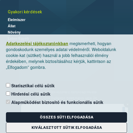
Gyakori kérdések
Élelmiszer
Állat
Növény
Labor/Egyéb
Adatkezelési tájékoztatónkban
megismerheti, hogyan
gondoskodunk személyes adatai védelméről. Weboldalunk
cookie-kat (sütiket) használ a jobb felhasználói élmény
érdekében, melynek biztosításához kérjük, kattintson az
„Elfogadom” gombra.
Statisztikai célú sütik
Nemzeti Élelmiszerlánc-biztonsági Hivatal
Hirdetési célú sütik
Cím: 1024 Budapest, Keleti Károly utca. 24.
Alapműködést biztosító és funkcionális sütik
×
Levelezési cím: 1525 Budapest. Pf. 30.
ÖSSZES SÜTI ELFOGADÁSA
E-mail:
ugyfelszolgalat@nebih.gov.hu
Zöld szám: 06-80/263-244
KIVÁLASZTOTT SÜTIK ELFOGADÁSA
Telefon: 06-1/ 336-9000