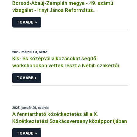
Borsod-Abaúj-Zemplén megye - 49. számú
vizsgálat - Irinyi János Református
Szakgimnázium, Szakközépiskola és Diákotthon
TOVÁBB >
Tálalókonyha
2025. március 3, hétfő
Kis- és középvállalkozásokat segítő
workshopokon vettek részt a Nébih szakértői
TOVÁBB >
2025. január 29, szerda
A fenntartható közétkeztetés áll a X.
Közétkeztetési Szakácsverseny középpontjában
TOVÁBB >