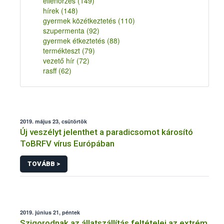
ellenőrzés
(149)
hírek
(148)
gyermek közétkeztetés
(110)
szupermenta
(92)
gyermek étkeztetés
(88)
termékteszt
(79)
vezető hír
(72)
rasff
(62)
2019. május 23, csütörtök
Új veszélyt jelenthet a paradicsomot károsító
ToBRFV vírus Európában
TOVÁBB >
2019. június 21, péntek
Szigorodnak az állatszállítás feltételei az extrém