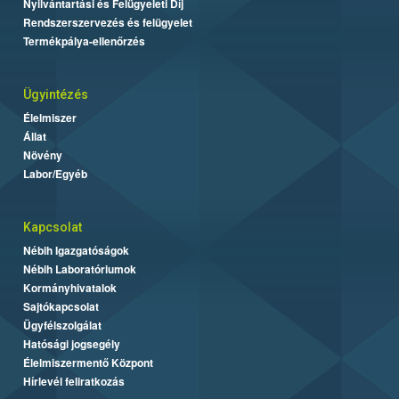
Nyilvántartási és Felügyeleti Díj
Rendszerszervezés és felügyelet
Termékpálya-ellenőrzés
Ügyintézés
Élelmiszer
Állat
Növény
Labor/Egyéb
Kapcsolat
Nébih Igazgatóságok
Nébih Laboratóriumok
Kormányhivatalok
Sajtókapcsolat
Ügyfélszolgálat
Hatósági jogsegély
Élelmiszermentő Központ
Hírlevél feliratkozás