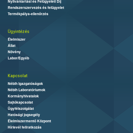
Nyilvántartási és Felügyeleti Díj
Rendszerszervezés és felügyelet
Termékpálya-ellenőrzés
Ügyintézés
Élelmiszer
Állat
Növény
Labor/Egyéb
Kapcsolat
Nébih Igazgatóságok
Nébih Laboratóriumok
Kormányhivatalok
Sajtókapcsolat
Ügyfélszolgálat
Hatósági jogsegély
Élelmiszermentő Központ
Hírlevél feliratkozás