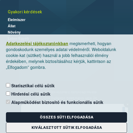
Gyakori kérdések
Élelmiszer
Állat
Növény
Labor/Egyéb
Adatkezelési tájékoztatónkban
megismerheti, hogyan
gondoskodunk személyes adatai védelméről. Weboldalunk
cookie-kat (sütiket) használ a jobb felhasználói élmény
érdekében, melynek biztosításához kérjük, kattintson az
„Elfogadom” gombra.
Statisztikai célú sütik
Nemzeti Élelmiszerlánc-biztonsági Hivatal
Hirdetési célú sütik
Cím: 1024 Budapest, Keleti Károly utca. 24.
Alapműködést biztosító és funkcionális sütik
×
Levelezési cím: 1525 Budapest. Pf. 30.
ÖSSZES SÜTI ELFOGADÁSA
E-mail:
ugyfelszolgalat@nebih.gov.hu
Zöld szám: 06-80/263-244
KIVÁLASZTOTT SÜTIK ELFOGADÁSA
Telefon: 06-1/ 336-9000