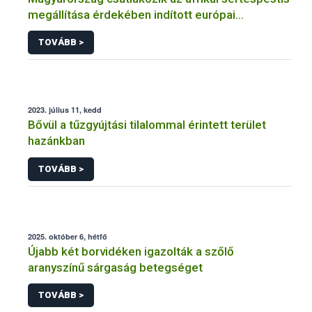
megállítása érdekében indított európai
kampányhoz (#StopASF)
TOVÁBB >
2023. július 11, kedd
Bővül a tűzgyújtási tilalommal érintett terület
hazánkban
TOVÁBB >
2025. október 6, hétfő
Újabb két borvidéken igazolták a szőlő
aranyszínű sárgaság betegséget
TOVÁBB >