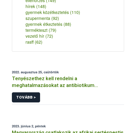
ellenőrzés
(149)
hírek
(148)
gyermek közétkeztetés
(110)
szupermenta
(92)
gyermek étkeztetés
(88)
termékteszt
(79)
vezető hír
(72)
rasff
(62)
2022. augusztus 25, csütörtök
Tenyészethez kell rendelni a
meghatalmazásokat az antibiotikum
felhasználás jelentési rendszerben
TOVÁBB >
2023. június 2, péntek
Magyarország csatlakozik az afrikai sertéspestis