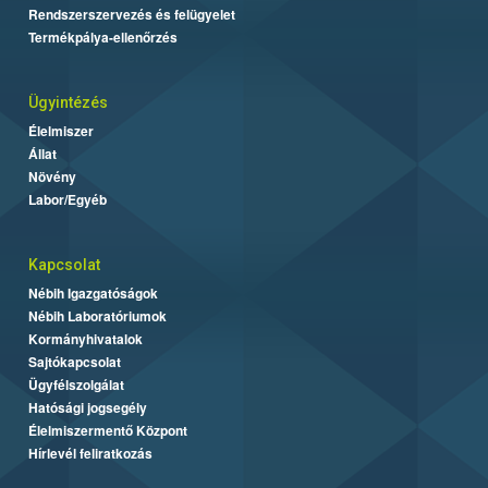
Rendszerszervezés és felügyelet
Termékpálya-ellenőrzés
Ügyintézés
Élelmiszer
Állat
Növény
Labor/Egyéb
Kapcsolat
Nébih Igazgatóságok
Nébih Laboratóriumok
Kormányhivatalok
Sajtókapcsolat
Ügyfélszolgálat
Hatósági jogsegély
Élelmiszermentő Központ
Hírlevél feliratkozás