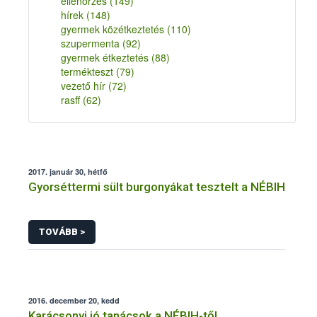
ellenőrzés
(149)
hírek
(148)
gyermek közétkeztetés
(110)
szupermenta
(92)
gyermek étkeztetés
(88)
termékteszt
(79)
vezető hír
(72)
rasff
(62)
2017. január 30, hétfő
Gyorséttermi sült burgonyákat tesztelt a NÉBIH
TOVÁBB >
2016. december 20, kedd
Karácsonyi jó tanácsok a NÉBIH-től