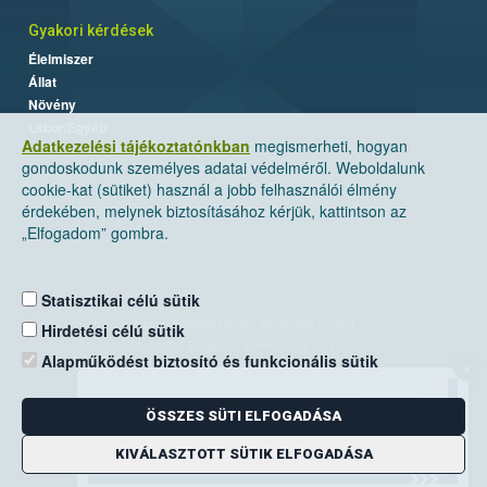
Gyakori kérdések
Élelmiszer
Állat
Növény
Labor/Egyéb
Adatkezelési tájékoztatónkban
megismerheti, hogyan
gondoskodunk személyes adatai védelméről. Weboldalunk
cookie-kat (sütiket) használ a jobb felhasználói élmény
érdekében, melynek biztosításához kérjük, kattintson az
„Elfogadom” gombra.
Statisztikai célú sütik
Nemzeti Élelmiszerlánc-biztonsági Hivatal
Hirdetési célú sütik
Cím: 1024 Budapest, Keleti Károly utca. 24.
Alapműködést biztosító és funkcionális sütik
×
Levelezési cím: 1525 Budapest. Pf. 30.
ÖSSZES SÜTI ELFOGADÁSA
E-mail:
ugyfelszolgalat@nebih.gov.hu
Zöld szám: 06-80/263-244
KIVÁLASZTOTT SÜTIK ELFOGADÁSA
Telefon: 06-1/ 336-9000