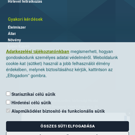
Hírlevél feliratkozás
Gyakori kérdések
Élelmiszer
Állat
Növény
Labor/Egyéb
Adatkezelési tájékoztatónkban
megismerheti, hogyan
gondoskodunk személyes adatai védelméről. Weboldalunk
cookie-kat (sütiket) használ a jobb felhasználói élmény
érdekében, melynek biztosításához kérjük, kattintson az
„Elfogadom” gombra.
Statisztikai célú sütik
Nemzeti Élelmiszerlánc-biztonsági Hivatal
Hirdetési célú sütik
Cím: 1024 Budapest, Keleti Károly utca. 24.
Alapműködést biztosító és funkcionális sütik
×
Levelezési cím: 1525 Budapest. Pf. 30.
ÖSSZES SÜTI ELFOGADÁSA
E-mail:
ugyfelszolgalat@nebih.gov.hu
Zöld szám: 06-80/263-244