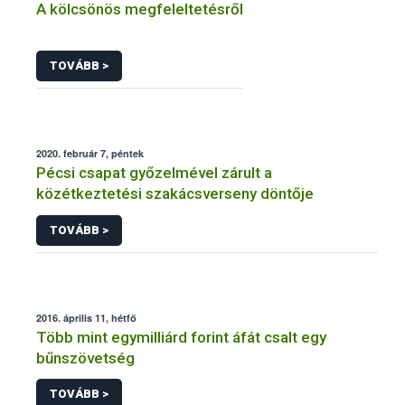
A kölcsönös megfeleltetésről
TOVÁBB >
2020. február 7, péntek
Pécsi csapat győzelmével zárult a
közétkeztetési szakácsverseny döntője
TOVÁBB >
2016. április 11, hétfő
Több mint egymilliárd forint áfát csalt egy
bűnszövetség
TOVÁBB >