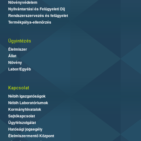
Növényvédelem
Nyilvántartási és Felügyeleti Díj
Rendszerszervezés és felügyelet
Termékpálya-ellenőrzés
Ügyintézés
Élelmiszer
Állat
Növény
Labor/Egyéb
Kapcsolat
Nébih Igazgatóságok
Nébih Laboratóriumok
Kormányhivatalok
Sajtókapcsolat
Ügyfélszolgálat
Hatósági jogsegély
Élelmiszermentő Központ