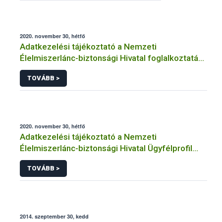
2020. november 30, hétfő
Adatkezelési tájékoztató a Nemzeti
Élelmiszerlánc-biztonsági Hivatal foglalkoztatási
jogviszony létesítésének előkészítéséhez, illetve
TOVÁBB >
kezdeményezéséhez, kiválasztási eljáráshoz,
önéletrajzok/álláspályázatok adatainak
kezeléséhez kapcsolódó adatkezeléséhez
2020. november 30, hétfő
Adatkezelési tájékoztató a Nemzeti
Élelmiszerlánc-biztonsági Hivatal Ügyfélprofil
Rendszerben családi gazdálkodás témakörben
TOVÁBB >
intézhető közhatalmi eljárásaihoz kapcsolódó
adatkezeléséhez
2014. szeptember 30, kedd