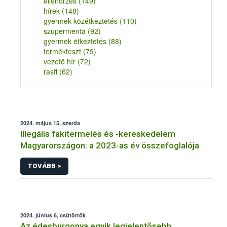
ellenőrzés
(149)
hírek
(148)
gyermek közétkeztetés
(110)
szupermenta
(92)
gyermek étkeztetés
(88)
termékteszt
(79)
vezető hír
(72)
rasff
(62)
2024. május 15, szerda
Illegális fakitermelés és -kereskedelem
Magyarországon: a 2023-as év összefoglalója
TOVÁBB >
2024. június 6, csütörtök
Az édesburgonya egyik legjelentősebb