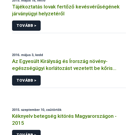
2015. május 18, hétfő
Tájékoztatás lovak fertőző kevésvérűségének
járványügyi helyzetéről
TOVÁBB >
2016. május 3, kedd
Az Egyesült Királyság és Írország növény-
egészségügyi korlátozást vezetett be kőris
növényekre és faanyagra a Chalara fraxinea nevű
TOVÁBB >
kórokozó terjedésének megakadályozására
2015. szeptember 10, csütörtök
Kéknyelv betegség kitörés Magyarországon -
2015
TOVÁBB >