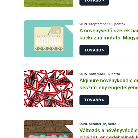
TOVÁBB >
2019. szeptember 13, péntek
A növényvédő szerek ha
kockázati mutatói Magy
TOVÁBB >
2015. november 16, hétfő
Alginure növénykondicio
készítmény engedélyén
felfüggesztése
TOVÁBB >
2020. október 12, hétfő
Változás a növényvédő 
kísérleti engedélyeinek