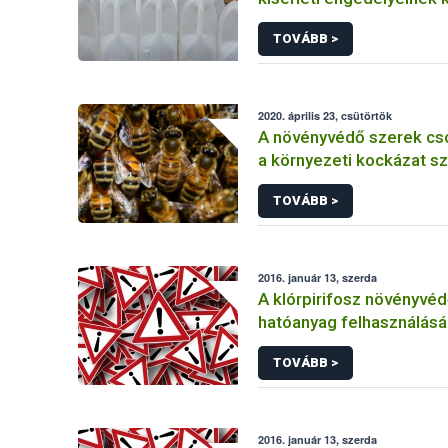
TOVÁBB >
2020. április 23, csütörtök
A növényvédő szerek cs
a környezeti kockázat sz
TOVÁBB >
2016. január 13, szerda
A klórpirifosz növényvéd
hatóanyag felhasználás
korlátozása
TOVÁBB >
2016. január 13, szerda