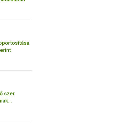
oportosítása
erint
ő szer
ának