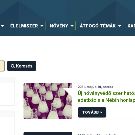
ÉLELMISZER
NÖVÉNY
ÁTFOGÓ TÉMÁK
KA
Keresés
2021. május 19, szerda
Új növényvédő szer hat
adatbázis a Nébih honla
TOVÁBB >