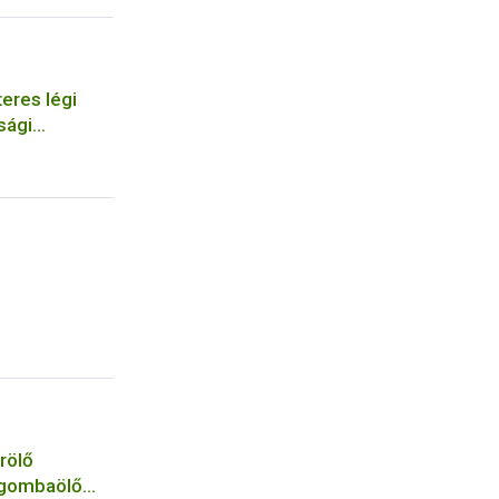
eres légi
sági
szervezetek
rölő
 gombaölő