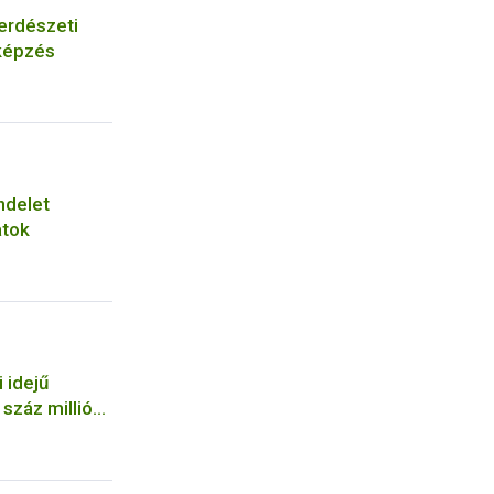
erdészeti
képzés
ndelet
atok
 idejű
száz milliós
a NÉBIH