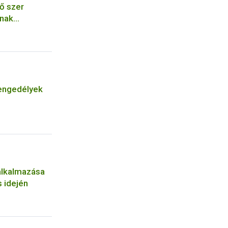
ő szer
ának
engedélyek
alkalmazása
 idején