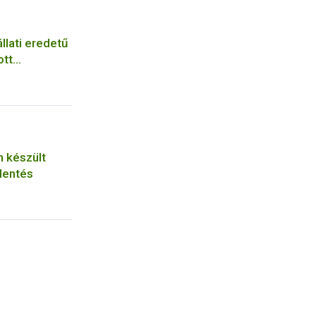
llati eredetű
ott
n készült
lentés