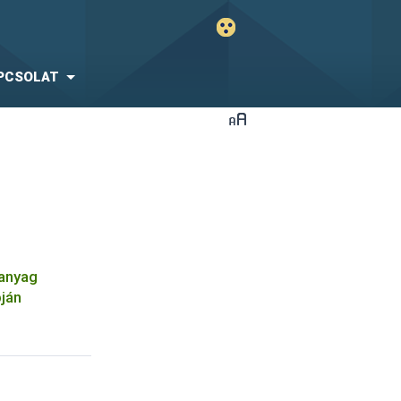
PCSOLAT
óanyag
pján