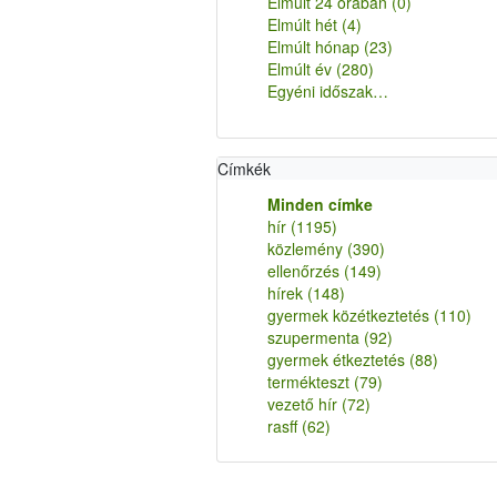
Elmúlt 24 órában
(0)
Elmúlt hét
(4)
Elmúlt hónap
(23)
Elmúlt év
(280)
Egyéni időszak…
Címkék
Minden címke
hír
(1195)
közlemény
(390)
ellenőrzés
(149)
hírek
(148)
gyermek közétkeztetés
(110)
szupermenta
(92)
gyermek étkeztetés
(88)
termékteszt
(79)
vezető hír
(72)
rasff
(62)