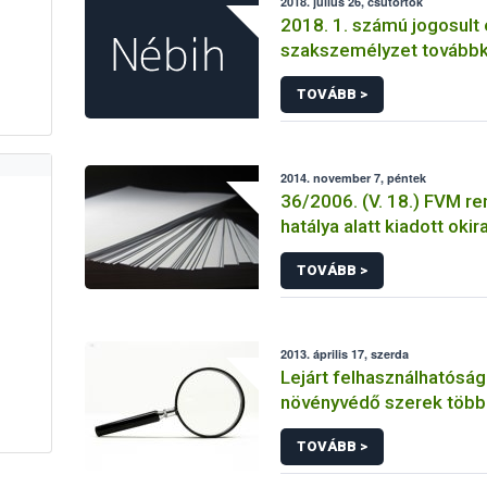
2018. július 26, csütörtök
2018. 1. számú jogosult 
szakszemélyzet tovább
TOVÁBB >
2014. november 7, péntek
36/2006. (V. 18.) FVM re
hatálya alatt kiadott okir
TOVÁBB >
2013. április 17, szerda
Lejárt felhasználhatósági
növényvédő szerek több 
forgalmát derítette fel 
TOVÁBB >