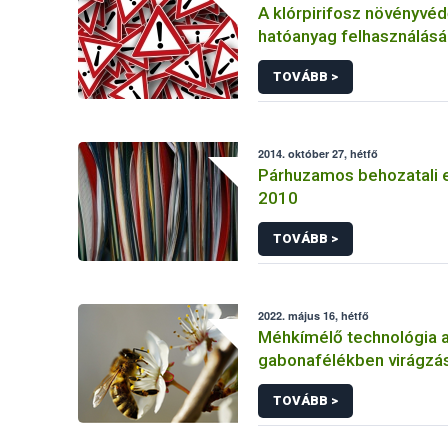
A klórpirifosz növényvéd
hatóanyag felhasználás
korlátozása
TOVÁBB >
2014. október 27, hétfő
Párhuzamos behozatali 
2010
TOVÁBB >
2022. május 16, hétfő
Méhkímélő technológia 
gabonafélékben virágzás
TOVÁBB >