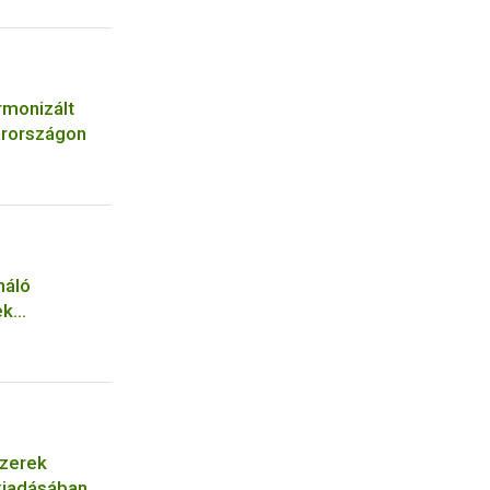
rmonizált
arországon
náló
ek
szerek
 kiadásában