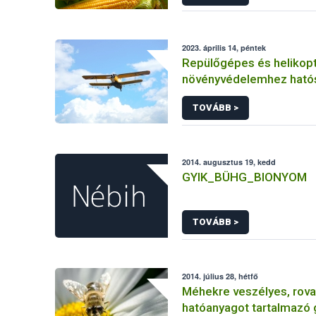
2023. április 14, péntek
Repülőgépes és helikopt
növényvédelemhez ható
engedéllyel rendelkező 
TOVÁBB >
2014. augusztus 19, kedd
GYIK_BÜHG_BIONYOM
TOVÁBB >
2014. július 28, hétfő
Méhekre veszélyes, rova
hatóanyagot tartalmazó