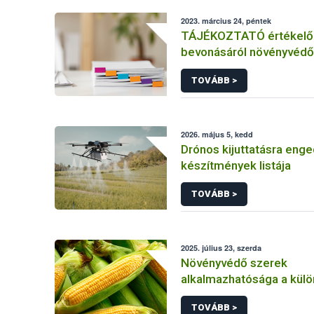
2023. március 24, péntek
TÁJÉKOZTATÓ értékelő 
bevonásáról növényvédő
hatóanyag és növényvéd
TOVÁBB >
engedélyezésére, továb
engedély meghosszabbít
módosítására irányuló el
2026. május 5, kedd
Drónos kijuttatásra enge
készítmények listája
TOVÁBB >
2025. július 23, szerda
Növényvédő szerek
alkalmazhatósága a kül
kukorica kultúrákban
TOVÁBB >