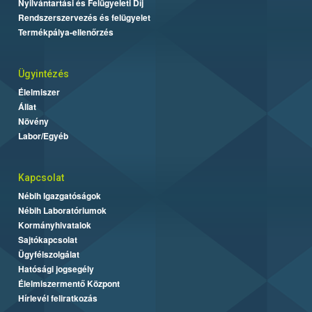
Nyilvántartási és Felügyeleti Díj
Rendszerszervezés és felügyelet
Termékpálya-ellenőrzés
Ügyintézés
Élelmiszer
Állat
Növény
Labor/Egyéb
Kapcsolat
Nébih Igazgatóságok
Nébih Laboratóriumok
Kormányhivatalok
Sajtókapcsolat
Ügyfélszolgálat
Hatósági jogsegély
Élelmiszermentő Központ
Hírlevél feliratkozás