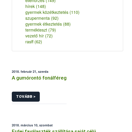
ellenőrzés
(149)
hírek
(148)
gyermek közétkeztetés
(110)
szupermenta
(92)
gyermek étkeztetés
(88)
termékteszt
(79)
vezető hír
(72)
rasff
(62)
2018. február 21, szerda
A gumórontó fonálféreg
TOVÁBB >
2018. március 10, szombat
Erdei faválaszték szállítása saját célú