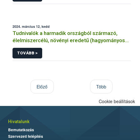
2024. március 12, kedd
Tudnivalók a harmadik országból származó,
élelmiszercélú, növényi eredetű (hagyományos
és ökológiai/átállási) termékek mintavételének
TOVÁBB >
költségéről
Előző
Több
Cookie beállítások
Hivatalunk
Bemutatkozás
Szervezeti felépítés