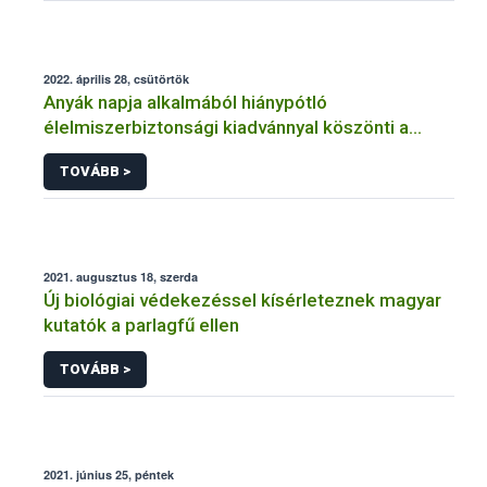
2022. április 28, csütörtök
Anyák napja alkalmából hiánypótló
élelmiszerbiztonsági kiadvánnyal köszönti a
kismamákat a Nébih
TOVÁBB >
2021. augusztus 18, szerda
Új biológiai védekezéssel kísérleteznek magyar
kutatók a parlagfű ellen
TOVÁBB >
2021. június 25, péntek