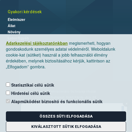
Gyakori kérdések
Élelmiszer
Állat
Növény
Labor/Egyéb
Adatkezelési tájékoztatónkban
megismerheti, hogyan
gondoskodunk személyes adatai védelméről. Weboldalunk
cookie-kat (sütiket) használ a jobb felhasználói élmény
érdekében, melynek biztosításához kérjük, kattintson az
„Elfogadom” gombra.
Statisztikai célú sütik
Nemzeti Élelmiszerlánc-biztonsági Hivatal
Hirdetési célú sütik
Cím: 1024 Budapest, Keleti Károly utca. 24.
Alapműködést biztosító és funkcionális sütik
×
Levelezési cím: 1525 Budapest. Pf. 30.
ÖSSZES SÜTI ELFOGADÁSA
E-mail:
ugyfelszolgalat@nebih.gov.hu
Zöld szám: 06-80/263-244
KIVÁLASZTOTT SÜTIK ELFOGADÁSA
Telefon: 06-1/ 336-9000