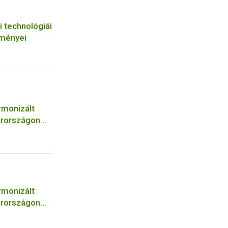
i technológiái
tményei
rmonizált
arországon
rmonizált
arországon