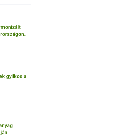
rmonizált
arországon
k gyilkos a
óanyag
pján