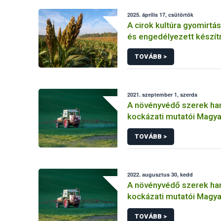
2025. április 17, csütörtök
A cirok kultúra gyomirtás
és engedélyezett készí
TOVÁBB >
2021. szeptember 1, szerda
A növényvédő szerek ha
kockázati mutatói Magy
(2011-2019)
TOVÁBB >
2022. augusztus 30, kedd
A növényvédő szerek ha
kockázati mutatói Magy
(2011-2020) Másolat 1
TOVÁBB >