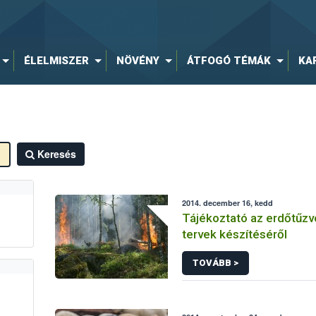
ÉLELMISZER
NÖVÉNY
ÁTFOGÓ TÉMÁK
KA
Keresés
2014. december 16, kedd
Tájékoztató az erdőtűz
tervek készítéséről
TOVÁBB >