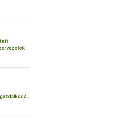
tett
zervezetek
n gazdálkodók