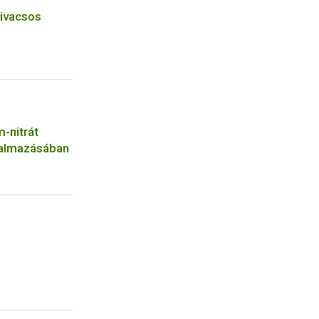
zivacsos
-nitrát
galmazásában