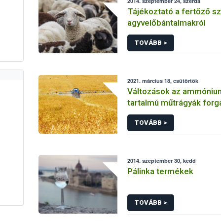
2014. szeptember 24, szerda
Tájékoztató a fertőző s
agyvelőbántalmakról
TOVÁBB >
2021. március 18, csütörtök
Változások az ammónium
tartalmú műtrágyák for
TOVÁBB >
2014. szeptember 30, kedd
Pálinka termékek
TOVÁBB >