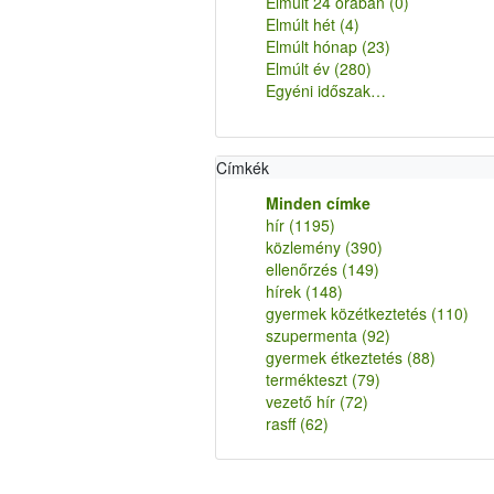
Elmúlt 24 órában
(0)
Elmúlt hét
(4)
Elmúlt hónap
(23)
Elmúlt év
(280)
Egyéni időszak…
Címkék
Minden címke
hír
(1195)
közlemény
(390)
ellenőrzés
(149)
hírek
(148)
gyermek közétkeztetés
(110)
szupermenta
(92)
gyermek étkeztetés
(88)
termékteszt
(79)
vezető hír
(72)
rasff
(62)