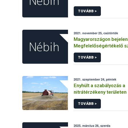
TOVÁBB >
2021. november 25, csütörtök
Magyarországon bejelen
Megfelelőségértékelő s
TOVÁBB >
2021. szeptember 24, péntek
Enyhült a szabályozás a
nitrátérzékeny területe
esetében
TOVÁBB >
2025. március 26, szerda