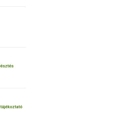
yésztés
 tájékoztató