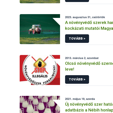
2023. augusztus 31, csütörtök
A növényvédő szerek ha
kockázati mutatói Magy
(2011-2020)
TOVÁBB >
2013. március 2, szombat
Olcsó növényvédő szerne
leve!
TOVÁBB >
2021. május 19, szerda
Új növényvédő szer hat
adatbázis a Nébih honla