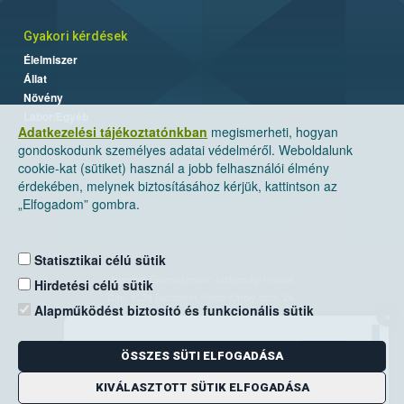
Gyakori kérdések
Élelmiszer
Állat
Növény
Labor/Egyéb
Adatkezelési tájékoztatónkban
megismerheti, hogyan
gondoskodunk személyes adatai védelméről. Weboldalunk
cookie-kat (sütiket) használ a jobb felhasználói élmény
érdekében, melynek biztosításához kérjük, kattintson az
„Elfogadom” gombra.
Statisztikai célú sütik
Nemzeti Élelmiszerlánc-biztonsági Hivatal
Hirdetési célú sütik
Cím: 1024 Budapest, Keleti Károly utca. 24.
Alapműködést biztosító és funkcionális sütik
×
Levelezési cím: 1525 Budapest. Pf. 30.
ÖSSZES SÜTI ELFOGADÁSA
E-mail:
ugyfelszolgalat@nebih.gov.hu
Zöld szám: 06-80/263-244
KIVÁLASZTOTT SÜTIK ELFOGADÁSA
Telefon: 06-1/ 336-9000