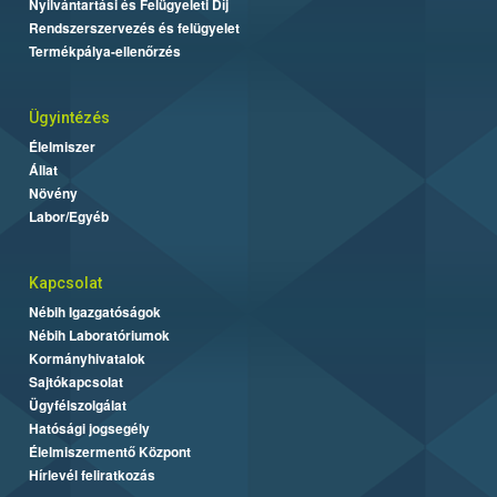
Nyilvántartási és Felügyeleti Díj
Rendszerszervezés és felügyelet
Termékpálya-ellenőrzés
Ügyintézés
Élelmiszer
Állat
Növény
Labor/Egyéb
Kapcsolat
Nébih Igazgatóságok
Nébih Laboratóriumok
Kormányhivatalok
Sajtókapcsolat
Ügyfélszolgálat
Hatósági jogsegély
Élelmiszermentő Központ
Hírlevél feliratkozás