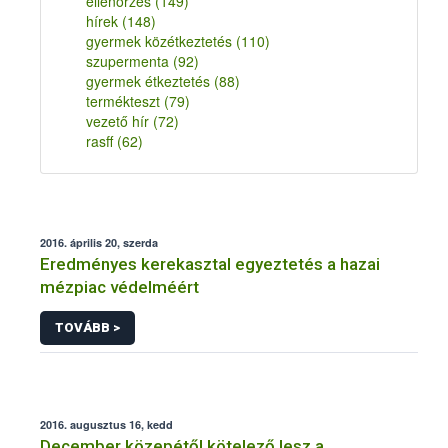
ellenőrzés
(149)
hírek
(148)
gyermek közétkeztetés
(110)
szupermenta
(92)
gyermek étkeztetés
(88)
termékteszt
(79)
vezető hír
(72)
rasff
(62)
2016. április 20, szerda
Eredményes kerekasztal egyeztetés a hazai
mézpiac védelméért
TOVÁBB >
2016. augusztus 16, kedd
December közepétől kötelező lesz a