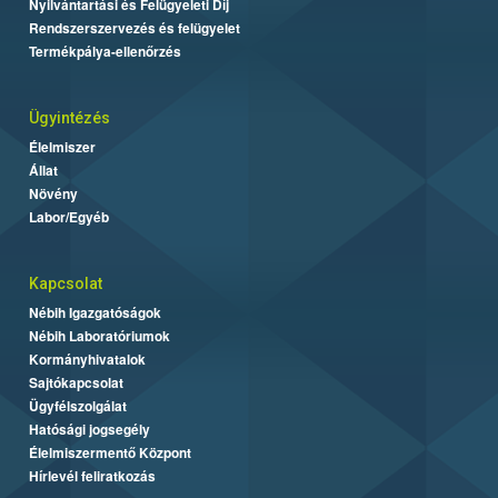
Nyilvántartási és Felügyeleti Díj
Rendszerszervezés és felügyelet
Termékpálya-ellenőrzés
Ügyintézés
Élelmiszer
Állat
Növény
Labor/Egyéb
Kapcsolat
Nébih Igazgatóságok
Nébih Laboratóriumok
Kormányhivatalok
Sajtókapcsolat
Ügyfélszolgálat
Hatósági jogsegély
Élelmiszermentő Központ
Hírlevél feliratkozás