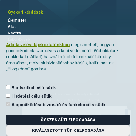
Gyakori kérdések
Élelmiszer
Állat
Növény
Labor/Egyéb
Adatkezelési tájékoztatónkban
megismerheti, hogyan
gondoskodunk személyes adatai védelméről. Weboldalunk
cookie-kat (sütiket) használ a jobb felhasználói élmény
érdekében, melynek biztosításához kérjük, kattintson az
„Elfogadom” gombra.
Statisztikai célú sütik
Nemzeti Élelmiszerlánc-biztonsági Hivatal
Hirdetési célú sütik
Cím: 1024 Budapest, Keleti Károly utca. 24.
Alapműködést biztosító és funkcionális sütik
×
Levelezési cím: 1525 Budapest. Pf. 30.
ÖSSZES SÜTI ELFOGADÁSA
E-mail:
ugyfelszolgalat@nebih.gov.hu
Zöld szám: 06-80/263-244
KIVÁLASZTOTT SÜTIK ELFOGADÁSA
Telefon: 06-1/ 336-9000