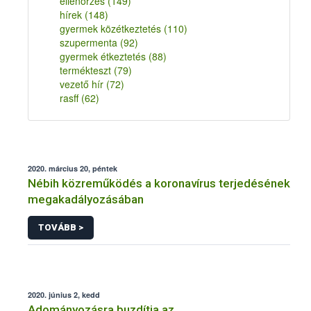
ellenőrzés
(149)
hírek
(148)
gyermek közétkeztetés
(110)
szupermenta
(92)
gyermek étkeztetés
(88)
termékteszt
(79)
vezető hír
(72)
rasff
(62)
2020. március 20, péntek
Nébih közreműködés a koronavírus terjedésének
megakadályozásában
TOVÁBB >
2020. június 2, kedd
Adományozásra buzdítja az