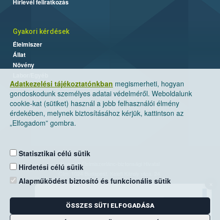
Hírlevél feliratkozás
Gyakori kérdések
Élelmiszer
Állat
Növény
Labor/Egyéb
Adatkezelési tájékoztatónkban
megismerheti, hogyan
gondoskodunk személyes adatai védelméről. Weboldalunk
cookie-kat (sütiket) használ a jobb felhasználói élmény
érdekében, melynek biztosításához kérjük, kattintson az
„Elfogadom” gombra.
Statisztikai célú sütik
Nemzeti Élelmiszerlánc-biztonsági Hivatal
Hirdetési célú sütik
Cím: 1024 Budapest, Keleti Károly utca. 24.
Alapműködést biztosító és funkcionális sütik
×
Levelezési cím: 1525 Budapest. Pf. 30.
ÖSSZES SÜTI ELFOGADÁSA
E-mail:
ugyfelszolgalat@nebih.gov.hu
Zöld szám: 06-80/263-244