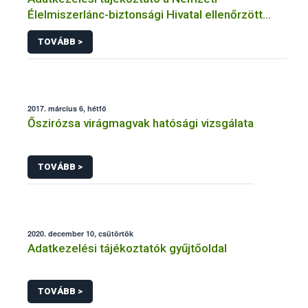
Élelmiszerlánc-biztonsági Hivatal ellenőrzött
bejelentésekhez kapcsolódó adatkezeléséhez
TOVÁBB >
2017. március 6, hétfő
Őszirózsa virágmagvak hatósági vizsgálata
TOVÁBB >
2020. december 10, csütörtök
Adatkezelési tájékoztatók gyűjtőoldal
TOVÁBB >