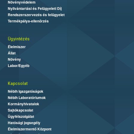
Növényvédelem
Nyilvántartási és Felügyeleti Díj
Rendszerszervezés és felügyelet
Termékpálya-ellenőrzés
Ügyintézés
Élelmiszer
Állat
Növény
Labor/Egyéb
Kapcsolat
Nébih Igazgatóságok
Nébih Laboratóriumok
Kormányhivatalok
Sajtókapcsolat
Ügyfélszolgálat
Hatósági jogsegély
Élelmiszermentő Központ