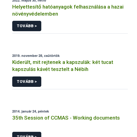
2022. május 30, hétfő
Helyettesítő hatóanyagok felhasználása a hazai
növényvédelemben
TOVÁBB >
2019. november 28, csütörtök
Kiderült, mit rejtenek a kapszulák: két tucat
kapszulás kávét tesztelt a Nébih
TOVÁBB >
2014. január 24, péntek
35th Session of CCMAS - Working documents
TOVÁBB >