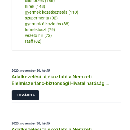
ellenőrzés
(149)
hírek
(148)
gyermek közétkeztetés
(110)
szupermenta
(92)
gyermek étkeztetés
(88)
termékteszt
(79)
vezető hír
(72)
rasff
(62)
2020. november 30, hétfő
Adatkezelési tájékoztató a Nemzeti
Élelmiszerlánc-biztonsági Hivatal hatósági
ellenőrzés közhatalmi eljárásaihoz kapcsolódó
TOVÁBB >
adatkezeléséhez
2020. november 30, hétfő
Adatkezelési tájékoztató a Nemzeti