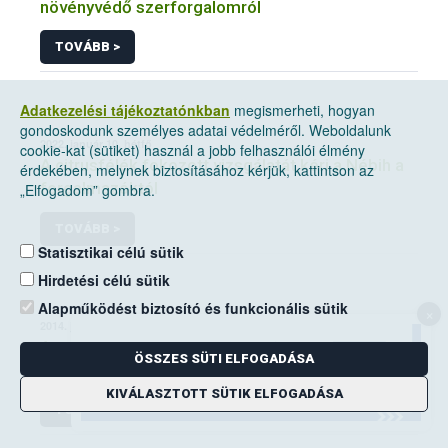
növényvédő szerforgalomról
TOVÁBB >
Adatkezelési tájékoztatónkban
megismerheti, hogyan
gondoskodunk személyes adatai védelméről. Weboldalunk
2022. január 10, hétfő
cookie-kat (sütiket) használ a jobb felhasználói élmény
A citrusfélék fokozott vizsgálatát kéri a Nébih a
érdekében, melynek biztosításához kérjük, kattintson az
forgalmazóktól
„Elfogadom” gombra.
TOVÁBB >
Statisztikai célú sütik
Hirdetési célú sütik
Alapműködést biztosító és funkcionális sütik
×
2014. június 14, szombat
A mezei pocok elleni védekezési kötelezettség
ÖSSZES SÜTI ELFOGADÁSA
a földhasználók kiemelt feladata
KIVÁLASZTOTT SÜTIK ELFOGADÁSA
TOVÁBB >