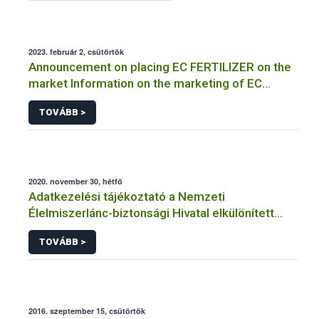
2023. február 2, csütörtök
Announcement on placing EC FERTILIZER on the
market Information on the marketing of EC
FERTILIZER and the application for a certificate
TOVÁBB >
2020. november 30, hétfő
Adatkezelési tájékoztató a Nemzeti
Élelmiszerlánc-biztonsági Hivatal elkülönített
visszaélés-bejelentési rendszerhez kapcsolódó
TOVÁBB >
adatkezeléséhez
2016. szeptember 15, csütörtök