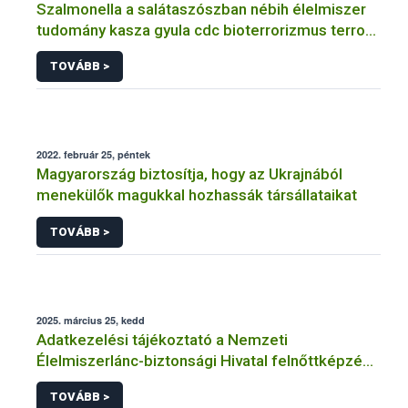
Szalmonella a salátaszószban nébih élelmiszer
tudomány kasza gyula cdc bioterrorizmus terror
lépfene
TOVÁBB >
2022. február 25, péntek
Magyarország biztosítja, hogy az Ukrajnából
menekülők magukkal hozhassák társállataikat
TOVÁBB >
2025. március 25, kedd
Adatkezelési tájékoztató a Nemzeti
Élelmiszerlánc-biztonsági Hivatal felnőttképzési
tevékenységéhez kapcsolódó adatkezeléséhez
TOVÁBB >