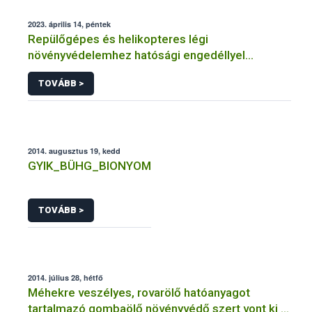
2023. április 14, péntek
Repülőgépes és helikopteres légi
növényvédelemhez hatósági engedéllyel
rendelkező szervezetek
TOVÁBB >
2014. augusztus 19, kedd
GYIK_BÜHG_BIONYOM
TOVÁBB >
2014. július 28, hétfő
Méhekre veszélyes, rovarölő hatóanyagot
tartalmazó gombaölő növényvédő szert vont ki a