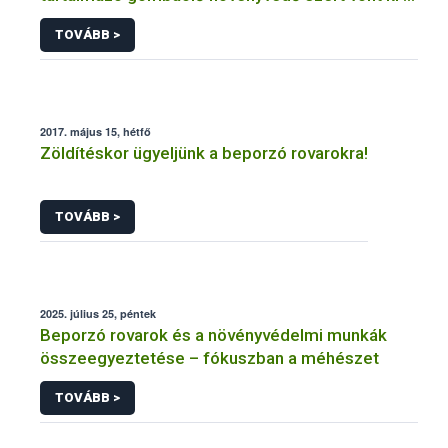
forgalomból a NÉBIH
TOVÁBB >
2017. május 15, hétfő
Zöldítéskor ügyeljünk a beporzó rovarokra!
TOVÁBB >
2025. július 25, péntek
Beporzó rovarok és a növényvédelmi munkák
összeegyeztetése – fókuszban a méhészet
TOVÁBB >