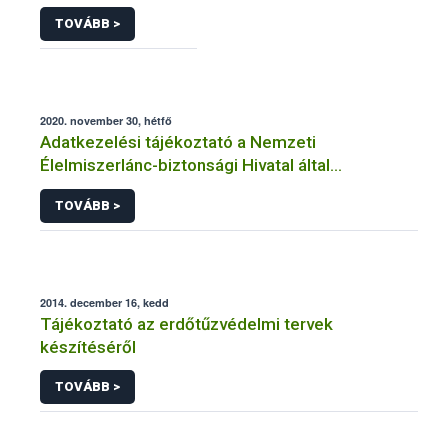
TOVÁBB >
2020. november 30, hétfő
Adatkezelési tájékoztató a Nemzeti
Élelmiszerlánc-biztonsági Hivatal által
üzemeltetett élelmiszerlánc-felügyeleti
TOVÁBB >
információs rendszerhez (FELIR) kapcsolódó
adatkezeléséhez
2014. december 16, kedd
Tájékoztató az erdőtűzvédelmi tervek
készítéséről
TOVÁBB >