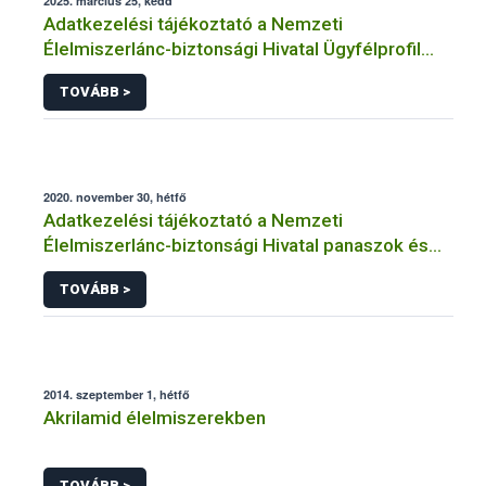
2025. március 25, kedd
Adatkezelési tájékoztató a Nemzeti
Élelmiszerlánc-biztonsági Hivatal Ügyfélprofil
Rendszerben kistermelői tevékenység
TOVÁBB >
témakörben intézhető közhatalmi eljárásaihoz
kapcsolódó adatkezeléséhez
2020. november 30, hétfő
Adatkezelési tájékoztató a Nemzeti
Élelmiszerlánc-biztonsági Hivatal panaszok és
közérdekű bejelentések kezeléséhez
TOVÁBB >
kapcsolódó adatkezeléséhez
2014. szeptember 1, hétfő
Akrilamid élelmiszerekben
TOVÁBB >