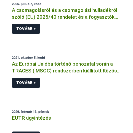
2026. július 7, kedd
A csomagolásról és a csomagolási hulladékról
szóló (EU) 2025/40 rendelet és a fogyasztók
élelmiszerekkel kapcsolatos tájékoztatásáról
TOVÁBB >
szóló 1169/2011/EU rendelet jelölési
kötelezettségeinek összehangolásáról szóló
AÉM – Nébih szakmai álláspont
2021. október 5, kedd
Az Európai Unióba történő behozatal során a
TRACES (IMSOC) rendszerben kiállított Közös
Egészségügyi Beléptetési Okmány: KEBO-D
TOVÁBB >
(angolul: CHEDD) használata
2026. február 13, péntek
EUTR ügyintézés