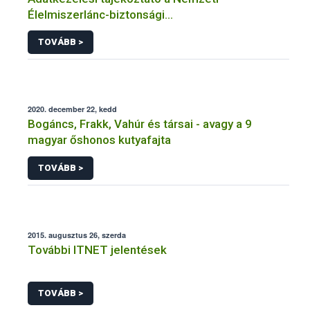
Élelmiszerlánc-biztonsági
Hivatal tevékenységéhez kötődő érintetti jogok
TOVÁBB >
gyakorlásával összefüggő adatkezeléseihez
2020. december 22, kedd
Bogáncs, Frakk, Vahúr és társai - avagy a 9
magyar őshonos kutyafajta
TOVÁBB >
2015. augusztus 26, szerda
További ITNET jelentések
TOVÁBB >