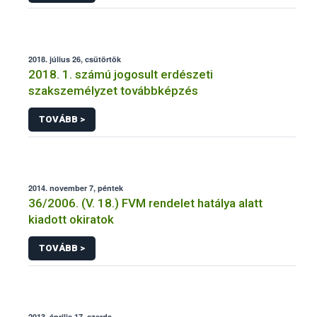
2018. július 26, csütörtök
2018. 1. számú jogosult erdészeti
szakszemélyzet továbbképzés
TOVÁBB >
2014. november 7, péntek
36/2006. (V. 18.) FVM rendelet hatálya alatt
kiadott okiratok
TOVÁBB >
2013. április 17, szerda