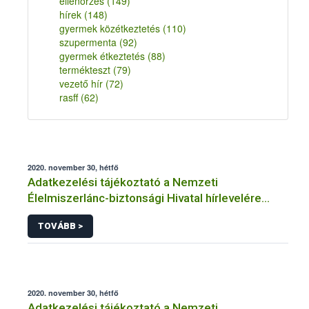
ellenőrzés
(149)
hírek
(148)
gyermek közétkeztetés
(110)
szupermenta
(92)
gyermek étkeztetés
(88)
termékteszt
(79)
vezető hír
(72)
rasff
(62)
2020. november 30, hétfő
Adatkezelési tájékoztató a Nemzeti
Élelmiszerlánc-biztonsági Hivatal hírlevelére
történő regisztrációhoz kapcsolódó
TOVÁBB >
adatkezelések vonatkozásában
2020. november 30, hétfő
Adatkezelési tájékoztató a Nemzeti