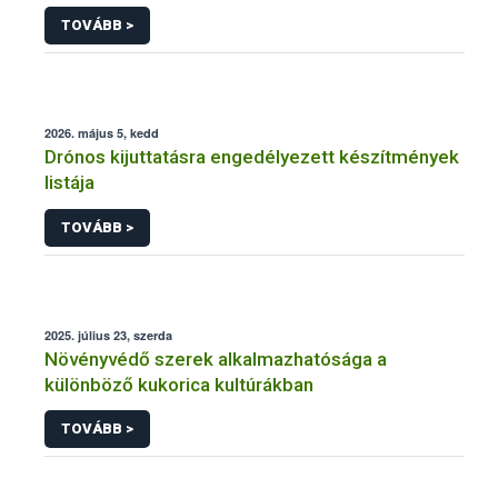
engedélyezésére, továbbá a meglévő engedély
TOVÁBB >
meghosszabbítására vagy módosítására irányuló
eljárásba
2026. május 5, kedd
Drónos kijuttatásra engedélyezett készítmények
listája
TOVÁBB >
2025. július 23, szerda
Növényvédő szerek alkalmazhatósága a
különböző kukorica kultúrákban
TOVÁBB >