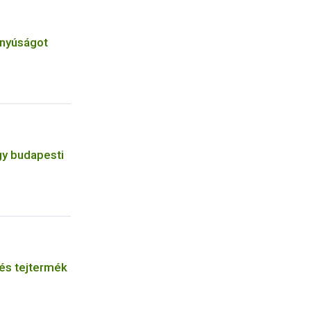
anyúságot
gy budapesti
 és tejtermék