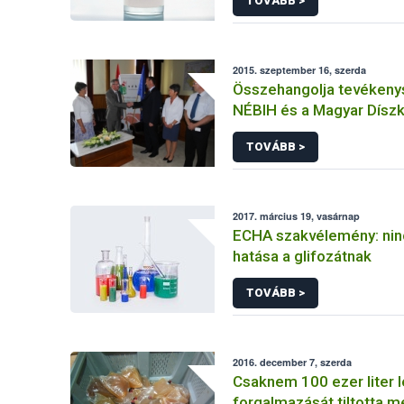
TOVÁBB >
2015. szeptember 16, szerda
Összehangolja tevékeny
NÉBIH és a Magyar Dísz
Szövetsége
TOVÁBB >
2017. március 19, vasárnap
ECHA szakvélemény: nin
hatása a glifozátnak
TOVÁBB >
2016. december 7, szerda
Csaknem 100 ezer liter l
forgalmazását tiltotta 