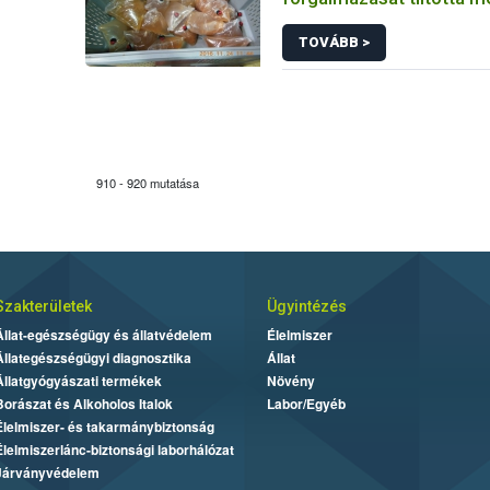
TOVÁBB >
910 - 920 mutatása
Szakterületek
Ügyintézés
Állat-egészségügy és állatvédelem
Élelmiszer
Állategészségügyi diagnosztika
Állat
Állatgyógyászati termékek
Növény
Borászat és Alkoholos Italok
Labor/Egyéb
Élelmiszer- és takarmánybiztonság
Élelmiszerlánc-biztonsági laborhálózat
Járványvédelem