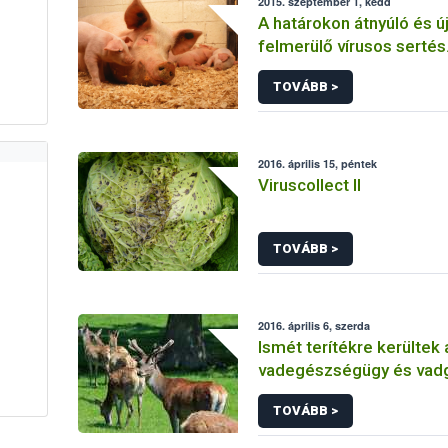
2015. szeptember 1, kedd
A határokon átnyúló és ú
felmerülő vírusos sertés
megbetegedések megel
TOVÁBB >
felügyelete Közép-Euró
2016. április 15, péntek
Viruscollect II
TOVÁBB >
2016. április 6, szerda
Ismét terítékre kerültek 
vadegészségügy és vad
aktuális kérdései
TOVÁBB >