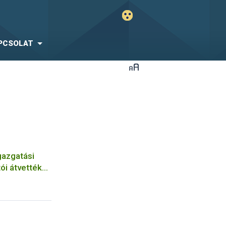
PCSOLAT
azgatási
ói átvették