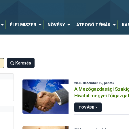
ÉLELMISZER
NÖVÉNY
ÁTFOGÓ TÉMÁK
KA
Keresés
2008. december 12, péntek
A Mezőgazdasági Szakig
Hivatal megyei főigazgat
kinevezéseiket.
TOVÁBB >