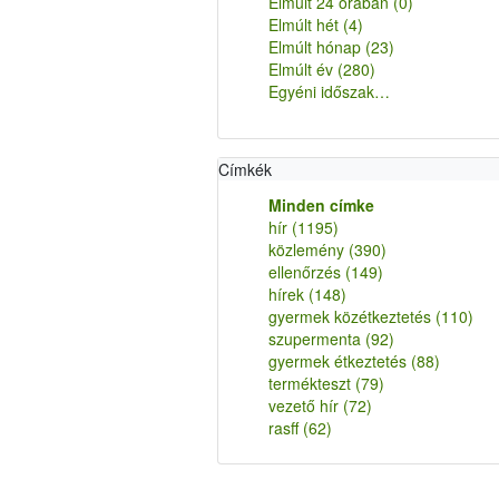
Elmúlt 24 órában
(0)
Elmúlt hét
(4)
Elmúlt hónap
(23)
Elmúlt év
(280)
Egyéni időszak…
Címkék
Minden címke
hír
(1195)
közlemény
(390)
ellenőrzés
(149)
hírek
(148)
gyermek közétkeztetés
(110)
szupermenta
(92)
gyermek étkeztetés
(88)
termékteszt
(79)
vezető hír
(72)
rasff
(62)