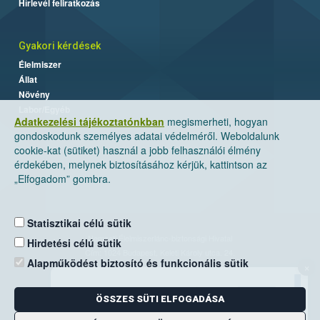
Hírlevél feliratkozás
Gyakori kérdések
Élelmiszer
Állat
Növény
Labor/Egyéb
Adatkezelési tájékoztatónkban
megismerheti, hogyan
gondoskodunk személyes adatai védelméről. Weboldalunk
cookie-kat (sütiket) használ a jobb felhasználói élmény
érdekében, melynek biztosításához kérjük, kattintson az
„Elfogadom” gombra.
Statisztikai célú sütik
Nemzeti Élelmiszerlánc-biztonsági Hivatal
Hirdetési célú sütik
Cím: 1024 Budapest, Keleti Károly utca. 24.
Alapműködést biztosító és funkcionális sütik
×
Levelezési cím: 1525 Budapest. Pf. 30.
ÖSSZES SÜTI ELFOGADÁSA
E-mail:
ugyfelszolgalat@nebih.gov.hu
Zöld szám: 06-80/263-244