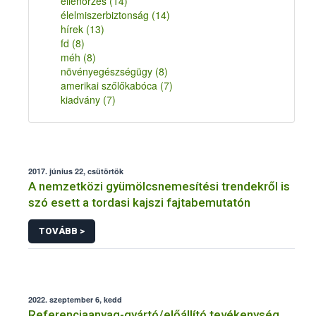
ellenőrzés
(14)
élelmiszerbiztonság
(14)
hírek
(13)
fd
(8)
méh
(8)
növényegészségügy
(8)
amerikai szőlőkabóca
(7)
kiadvány
(7)
2017. június 22, csütörtök
A nemzetközi gyümölcsnemesítési trendekről is
szó esett a tordasi kajszi fajtabemutatón
TOVÁBB >
2022. szeptember 6, kedd
Referenciaanyag-gyártó/előállító tevékenység