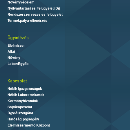
Növényvédelem
Nyilvántartási és Felügyeleti Díj
Rendszerszervezés és felügyelet
Termékpálya-ellenőrzés
Ügyintézés
Élelmiszer
Állat
Növény
Labor/Egyéb
Kapcsolat
Nébih Igazgatóságok
Nébih Laboratóriumok
Kormányhivatalok
Sajtókapcsolat
Ügyfélszolgálat
Hatósági jogsegély
Élelmiszermentő Központ