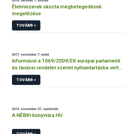
2014. október 1, szerda
Élelmiszerek okozta megbetegedések
megelőzése
TOVÁBB >
2017. november 7, kedd
Információ a 1069/2009/EK európai parlamenti
és tanácsi rendelet szerint nyilvántartásba vett
vagy engedélyezett üzemek jegyzékéhez
TOVÁBB >
2014. november 27, csütörtök
A NÉBIH könyvtára HU
TOVÁBB >