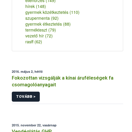
ellenőrzés
(149)
hírek
(148)
gyermek közétkeztetés
(110)
szupermenta
(92)
gyermek étkeztetés
(88)
termékteszt
(79)
vezető hír
(72)
rasff
(62)
2016. május 2, hétfő
Fokozottan vizsgálják a kínai áruféleségek fa
csomagolóanyagait
TOVÁBB >
2015. november 22, vasárnap
Vendéglátás GHP