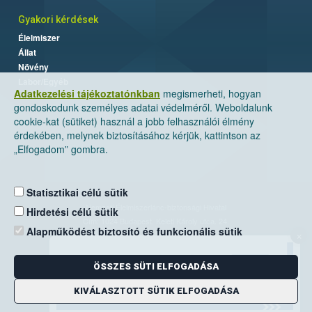
Gyakori kérdések
Élelmiszer
Állat
Növény
Labor/Egyéb
Adatkezelési tájékoztatónkban
megismerheti, hogyan
gondoskodunk személyes adatai védelméről. Weboldalunk
cookie-kat (sütiket) használ a jobb felhasználói élmény
érdekében, melynek biztosításához kérjük, kattintson az
„Elfogadom” gombra.
Statisztikai célú sütik
Nemzeti Élelmiszerlánc-biztonsági Hivatal
Hirdetési célú sütik
Cím: 1024 Budapest, Keleti Károly utca. 24.
Alapműködést biztosító és funkcionális sütik
×
Levelezési cím: 1525 Budapest. Pf. 30.
ÖSSZES SÜTI ELFOGADÁSA
E-mail:
ugyfelszolgalat@nebih.gov.hu
Zöld szám: 06-80/263-244
KIVÁLASZTOTT SÜTIK ELFOGADÁSA
Telefon: 06-1/ 336-9000