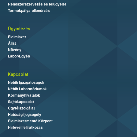
Rendszerszervezés és felügyelet
Termékpálya-ellenőrzés
Ügyintézés
Élelmiszer
Állat
Növény
Labor/Egyéb
Kapcsolat
Nébih Igazgatóságok
Nébih Laboratóriumok
Kormányhivatalok
Sajtókapcsolat
Ügyfélszolgálat
Hatósági jogsegély
Élelmiszermentő Központ
Hírlevél feliratkozás