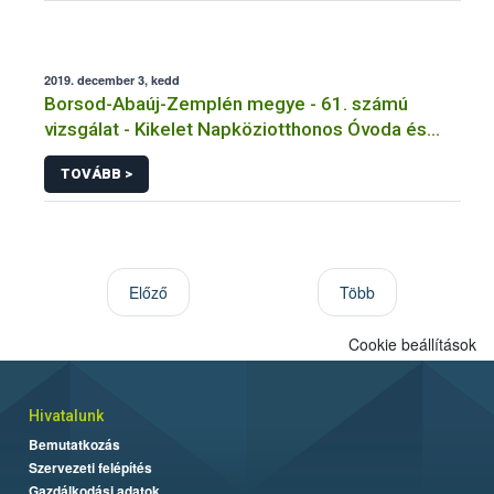
2019. december 3, kedd
Borsod-Abaúj-Zemplén megye - 61. számú
vizsgálat - Kikelet Napköziotthonos Óvoda és
Bölcsőde, Konyha és Étkezde - Tarcal
TOVÁBB >
Előző
Több
Cookie beállítások
Hivatalunk
Bemutatkozás
Szervezeti felépítés
Gazdálkodási adatok