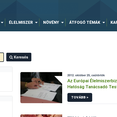
ÉLELMISZER
NÖVÉNY
ÁTFOGÓ TÉMÁK
KA
Keresés
2012. október 25, csütörtök
Az Európai Élelmiszerbi
Hatóság Tanácsadó Tes
tagjainak nyilatkozata az
TOVÁBB >
Élelmiszerbiztonsági Ha
megalapításának 10. évf
alkalmából