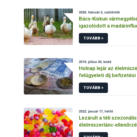
2026. február 5, csütörtök
Bács-Kiskun vármegyébe
igazolódott a madárinfl
jelenléte
TOVÁBB >
2019. július 30, kedd
Holnap lejár az élelmisze
felügyeleti díj befizetési
TOVÁBB >
2022. január 17, hétfő
Lezárult a téli szezonális
élelmiszerlánc-ellenőrz