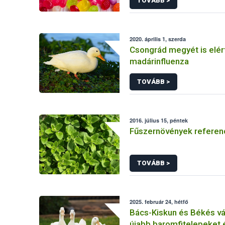
TOVÁBB >
2020. április 1, szerda
Csongrád megyét is elér
madárinfluenza
TOVÁBB >
2016. július 15, péntek
Fűszernövények referenc
TOVÁBB >
2025. február 24, hétfő
Bács-Kiskun és Békés 
újabb baromfitelepeket é