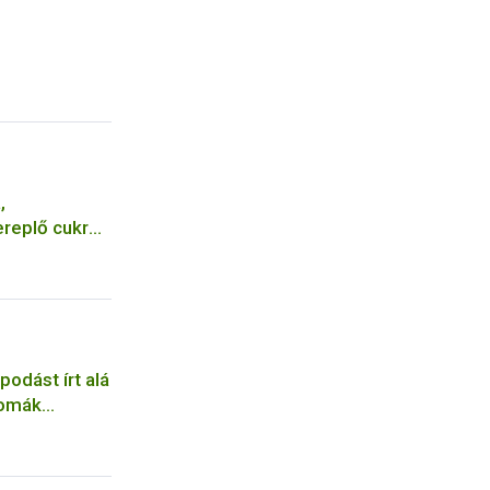
,
ereplő cukrot
rbiztonsági
odást írt alá
romák
en