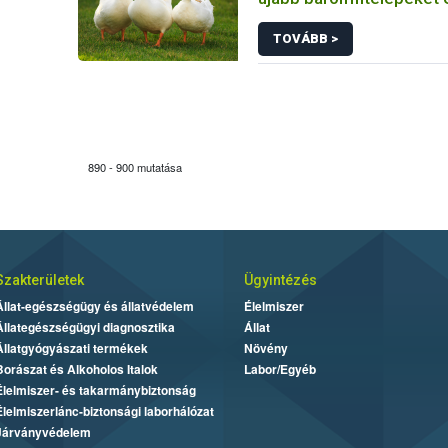
madárinfluenza
TOVÁBB >
890 - 900 mutatása
Szakterületek
Ügyintézés
Állat-egészségügy és állatvédelem
Élelmiszer
Állategészségügyi diagnosztika
Állat
Állatgyógyászati termékek
Növény
Borászat és Alkoholos Italok
Labor/Egyéb
Élelmiszer- és takarmánybiztonság
Élelmiszerlánc-biztonsági laborhálózat
Járványvédelem