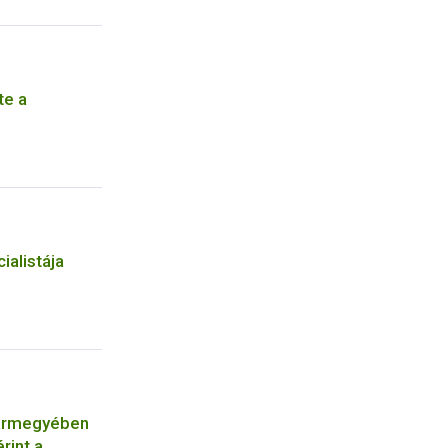
te a
ialistája
vármegyében
rint a