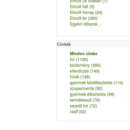
Elmúlt 24 órában
(1)
Elmúlt hét
(5)
Elmúlt hónap
(24)
Elmúlt év
(280)
Egyéni időszak…
Címkék
Minden címke
hír
(1195)
közlemény
(390)
ellenőrzés
(149)
hírek
(148)
gyermek közétkeztetés
(110)
szupermenta
(92)
gyermek étkeztetés
(88)
termékteszt
(79)
vezető hír
(72)
rasff
(62)