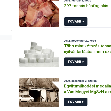
2014. február 3, hétfő
297 tonnás húsfoglalás
TOVÁBB >
2012. november 20, kedd
Több mint kétszáz tonna
nyilvántartásban nem sz
foglaltak le az élelmisze
TOVÁBB >
hatóságok
2009. december 2, szerda
Együttműködési megállap
a Vas Megyei MgSzH a 
felzákóztatása érdekéb
TOVÁBB >