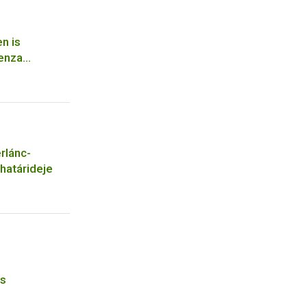
n is
uenza
rlánc-
 határideje
és