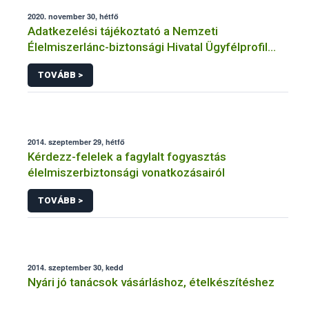
2020. november 30, hétfő
Adatkezelési tájékoztató a Nemzeti
Élelmiszerlánc-biztonsági Hivatal Ügyfélprofil
Rendszerben vetőmag témakörben intézhető
TOVÁBB >
közhatalmi eljárásaihoz kapcsolódó
adatkezeléséhez
2014. szeptember 29, hétfő
Kérdezz-felelek a fagylalt fogyasztás
élelmiszerbiztonsági vonatkozásairól
TOVÁBB >
2014. szeptember 30, kedd
Nyári jó tanácsok vásárláshoz, ételkészítéshez