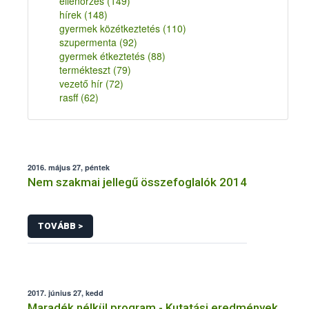
ellenőrzés
(149)
hírek
(148)
gyermek közétkeztetés
(110)
szupermenta
(92)
gyermek étkeztetés
(88)
termékteszt
(79)
vezető hír
(72)
rasff
(62)
2016. május 27, péntek
Nem szakmai jellegű összefoglalók 2014
TOVÁBB >
2017. június 27, kedd
Maradék nélkül program - Kutatási eredmények