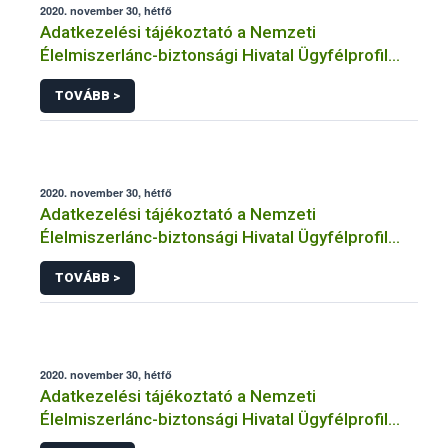
2020. november 30, hétfő
Adatkezelési tájékoztató a Nemzeti
Élelmiszerlánc-biztonsági Hivatal Ügyfélprofil
Rendszerben agrárkörnyezet-védelem
TOVÁBB >
témakörben intézhető közhatalmi eljárásaihoz
kapcsolódó adatkezeléséhez
2020. november 30, hétfő
Adatkezelési tájékoztató a Nemzeti
Élelmiszerlánc-biztonsági Hivatal Ügyfélprofil
Rendszerben növényegészségügy témakörben
TOVÁBB >
intézhető közhatalmi eljárásaihoz kapcsolódó
adatkezeléséhez
2020. november 30, hétfő
Adatkezelési tájékoztató a Nemzeti
Élelmiszerlánc-biztonsági Hivatal Ügyfélprofil
Rendszerben nem állami labor nyilvántartás