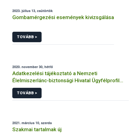
2023. július 13, csütörtök
Gombamérgezési események kivizsgálása
TOVÁBB >
2020. november 30, hétfő
Adatkezelési tájékoztató a Nemzeti
Élelmiszerlánc-biztonsági Hivatal Ügyfélprofil
Rendszerben növényvédő szer gyártás,
TOVÁBB >
forgalmazás témakörben intézhető közhatalmi
eljárásaihoz kapcsolódó adatkezeléséhez
2021. március 10, szerda
Szakmai tartalmak új