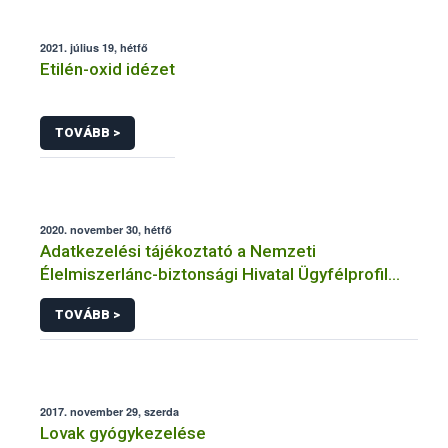
2021. július 19, hétfő
Etilén-oxid idézet
TOVÁBB >
2020. november 30, hétfő
Adatkezelési tájékoztató a Nemzeti
Élelmiszerlánc-biztonsági Hivatal Ügyfélprofil
Rendszerben állattartás témakörben intézhető
TOVÁBB >
közhatalmi eljárásaihoz kapcsolódó
adatkezeléséhez
2017. november 29, szerda
Lovak gyógykezelése