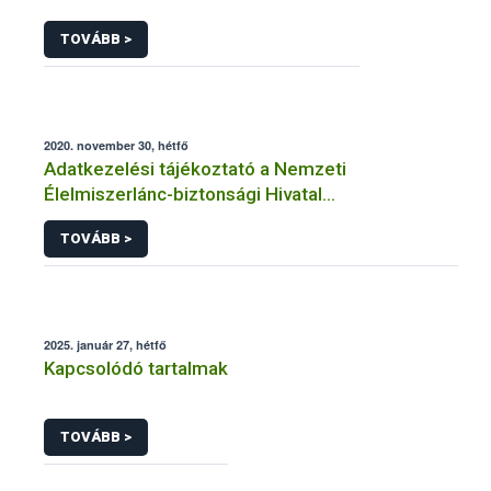
TOVÁBB >
2020. november 30, hétfő
Adatkezelési tájékoztató a Nemzeti
Élelmiszerlánc-biztonsági Hivatal
Mezőgazdasági Genetikai Erőforrások
TOVÁBB >
Igazgatósága közhatalmi eljárásaihoz
kapcsolódó adatkezeléséhez
2025. január 27, hétfő
Kapcsolódó tartalmak
TOVÁBB >