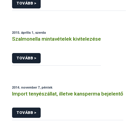
TOVÁBB >
témakörben intézhető közhatalmi eljárásaihoz
kapcsolódó adatkezeléséhez
2015. április 1, szerda
Szalmonella mintavételek kivitelezése
TOVÁBB >
2014. november 7, péntek
Import tenyészállat, illetve kansperma bejelentő
TOVÁBB >