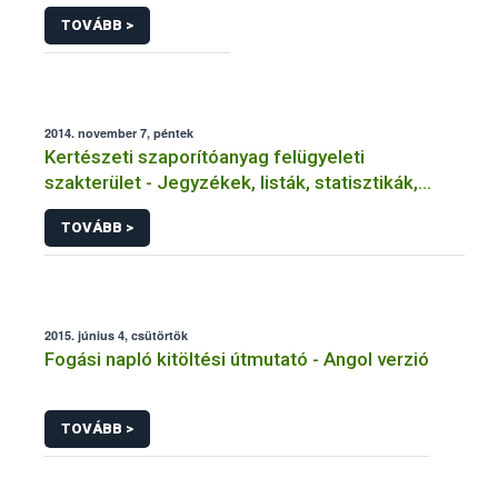
TOVÁBB >
2014. november 7, péntek
Kertészeti szaporítóanyag felügyeleti
szakterület - Jegyzékek, listák, statisztikák,
adatbázisok
TOVÁBB >
2015. június 4, csütörtök
Fogási napló kitöltési útmutató - Angol verzió
TOVÁBB >