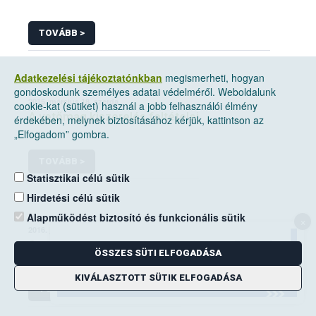
TOVÁBB >
Adatkezelési tájékoztatónkban
megismerheti, hogyan
gondoskodunk személyes adatai védelméről. Weboldalunk
2015. március 18, szerda
cookie-kat (sütiket) használ a jobb felhasználói élmény
A vetőmag kiszerelés feltételei
érdekében, melynek biztosításához kérjük, kattintson az
„Elfogadom” gombra.
TOVÁBB >
Statisztikai célú sütik
Hirdetési célú sütik
Alapműködést biztosító és funkcionális sütik
×
2016. július 26, kedd
Szaporító alapanyag gyűjtés
ÖSSZES SÜTI ELFOGADÁSA
KIVÁLASZTOTT SÜTIK ELFOGADÁSA
TOVÁBB >