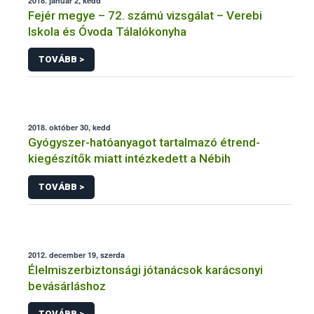
2018. január 2, kedd
Fejér megye – 72. számú vizsgálat – Verebi
Iskola és Óvoda Tálalókonyha
TOVÁBB >
2018. október 30, kedd
Gyógyszer-hatóanyagot tartalmazó étrend-
kiegészítők miatt intézkedett a Nébih
TOVÁBB >
2012. december 19, szerda
Élelmiszerbiztonsági jótanácsok karácsonyi
bevásárláshoz
TOVÁBB >