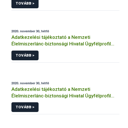
TOVÁBB >
2020. november 30, hétfő
Adatkezelési tájékoztató a Nemzeti
Élelmiszerlánc-biztonsági Hivatal Ügyfélprofil
Rendszerben állatvédelem témakörben
TOVÁBB >
közhatalmi eljárásaihoz kapcsolódó
adatkezeléséhez
2020. november 30, hétfő
Adatkezelési tájékoztató a Nemzeti
Élelmiszerlánc-biztonsági Hivatal Ügyfélprofil
Rendszerben vendéglátás és étkeztetés
TOVÁBB >
témakörben intézhető közhatalmi eljárásaihoz
kapcsolódó adatkezeléséhez