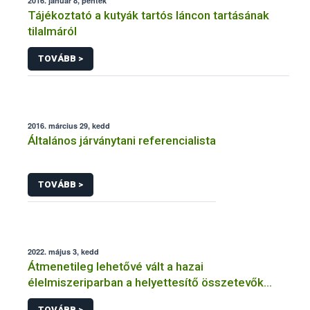
2016. január 8, péntek
Tájékoztató a kutyák tartós láncon tartásának
tilalmáról
TOVÁBB >
2016. március 29, kedd
Általános járványtani referencialista
TOVÁBB >
2022. május 3, kedd
Átmenetileg lehetővé vált a hazai
élelmiszeriparban a helyettesítő összetevők
felhasználásakor a jelölési szabályoktól való
TOVÁBB >