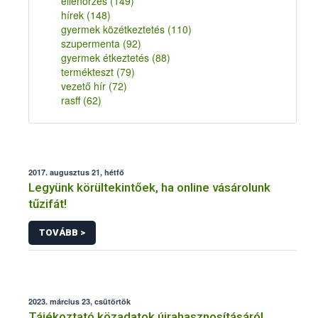
ellenőrzés
(149)
hírek
(148)
gyermek közétkeztetés
(110)
szupermenta
(92)
gyermek étkeztetés
(88)
termékteszt
(79)
vezető hír
(72)
rasff
(62)
2017. augusztus 21, hétfő
Legyünk körültekintőek, ha online vásárolunk
tűzifát!
TOVÁBB >
2023. március 23, csütörtök
Tájékoztató közadatok újrahasznosításáról