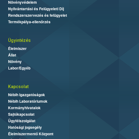
Növényvédelem
Nyilvántartási és Felügyeleti Díj
Rendszerszervezés és felügyelet
Termékpálya-ellenőrzés
Ügyintézés
Élelmiszer
Állat
Növény
Labor/Egyéb
Kapcsolat
Nébih Igazgatóságok
Nébih Laboratóriumok
Kormányhivatalok
Sajtókapcsolat
Ügyfélszolgálat
Hatósági jogsegély
Élelmiszermentő Központ