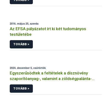
eltérés
2016. május 25, szerda
Az EFSA pályázatot írt ki két tudományos
testületébe
TOVÁBB >
2024. december 5, csütörtök
Egyszerűsödtek a feltételek a dísznövény
szaporítóanyag-, valamint a zöldségpalánta-
előállítók és -forgalmazók tevékenységének
TOVÁBB >
bejelentése és engedélyezése kapcsán