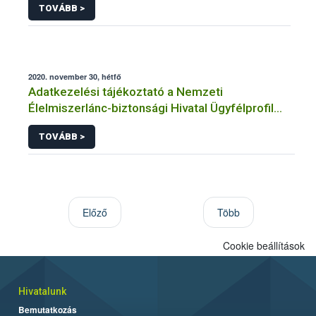
TOVÁBB >
2020. november 30, hétfő
Adatkezelési tájékoztató a Nemzeti
Élelmiszerlánc-biztonsági Hivatal Ügyfélprofil
Rendszerben állategészségügy témakörben
TOVÁBB >
közhatalmi eljárásaihoz kapcsolódó
adatkezeléséhez
Előző
Több
Cookie beállítások
Hivatalunk
Bemutatkozás