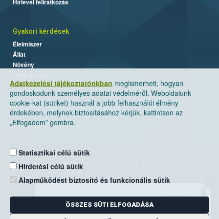
Hírlevél feliratkozás
Gyakori kérdések
Élelmiszer
Állat
Növény
Labor/Egyéb
Adatkezelési tájékoztatónkban
megismerheti, hogyan
gondoskodunk személyes adatai védelméről. Weboldalunk
cookie-kat (sütiket) használ a jobb felhasználói élmény
érdekében, melynek biztosításához kérjük, kattintson az
„Elfogadom” gombra.
Statisztikai célú sütik
Nemzeti Élelmiszerlánc-biztonsági Hivatal
Hirdetési célú sütik
Cím: 1024 Budapest, Keleti Károly utca. 24.
Alapműködést biztosító és funkcionális sütik
×
Levelezési cím: 1525 Budapest. Pf. 30.
ÖSSZES SÜTI ELFOGADÁSA
E-mail:
ugyfelszolgalat@nebih.gov.hu
Zöld szám: 06-80/263-244