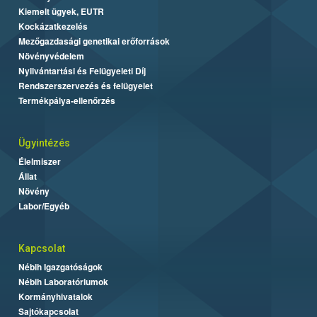
Kiemelt ügyek, EUTR
Kockázatkezelés
Mezőgazdasági genetikai erőforrások
Növényvédelem
Nyilvántartási és Felügyeleti Díj
Rendszerszervezés és felügyelet
Termékpálya-ellenőrzés
Ügyintézés
Élelmiszer
Állat
Növény
Labor/Egyéb
Kapcsolat
Nébih Igazgatóságok
Nébih Laboratóriumok
Kormányhivatalok
Sajtókapcsolat