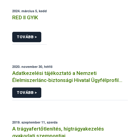
2024. március 5, kedd
RED II GYIK
TOVÁBB >
2020. november 30, hétfő
Adatkezelési tájékoztató a Nemzeti
Élelmiszerlánc-biztonsági Hivatal Ügyfélprofil
Rendszerben növénytermesztés témakörben
TOVÁBB >
intézhető közhatalmi eljárásaihoz kapcsolódó
adatkezeléséhez
2019. szeptember 11, szerda
A trágyafertőtlenítés, hígtrágyakezelés
gyakorlati szempontjai