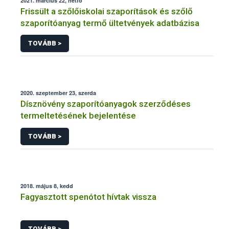
2021. március 22, hétfő
Frissült a szőlőiskolai szaporítások és szőlő
szaporítóanyag termő ültetvények adatbázisa
TOVÁBB >
2020. szeptember 23, szerda
Dísznövény szaporítóanyagok szerződéses
termeltetésének bejelentése
TOVÁBB >
2018. május 8, kedd
Fagyasztott spenótot hívtak vissza
TOVÁBB >