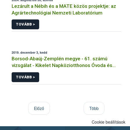
Lezárult a Nébih és a MATE közös projektje: az
Agrártechnológiai Nemzeti Laboratórium
TOVÁBB >
2019. december 3, kedd
Borsod-Abaúj-Zemplén megye - 61. számú
vizsgálat - Kikelet Napköziotthonos Óvoda és
Bölcsőde, Konyha és Étkezde - Tarcal
TOVÁBB >
Előző
Több
Cookie beállítások