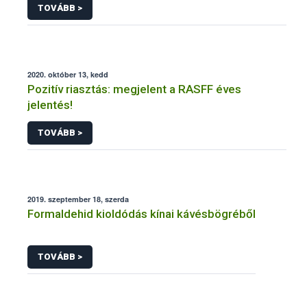
TOVÁBB >
2020. október 13, kedd
Pozitív riasztás: megjelent a RASFF éves
jelentés!
TOVÁBB >
2019. szeptember 18, szerda
Formaldehid kioldódás kínai kávésbögréből
TOVÁBB >