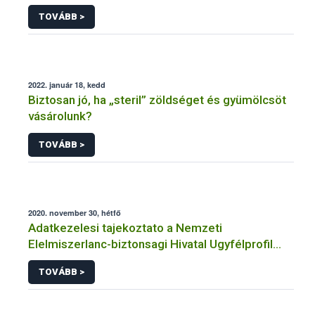
tájékoztatók küldéséhez történő regisztrációhoz
TOVÁBB >
kapcsolódó adatkezelések vonatkozásában
2022. január 18, kedd
Biztosan jó, ha „steril” zöldséget és gyümölcsöt
vásárolunk?
TOVÁBB >
2020. november 30, hétfő
Adatkezelesi tajekoztato a Nemzeti
Elelmiszerlanc-biztonsagi Hivatal Ugyfélprofil
Rendszerben erdeszeti szaporitoanyag
TOVÁBB >
temakorben intezheto kozhatalmi eljarasaihoz
kapcsolodo adatkezelesehez