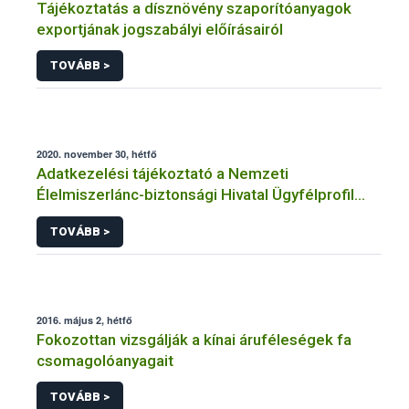
Tájékoztatás a dísznövény szaporítóanyagok
exportjának jogszabályi előírásairól
TOVÁBB >
2020. november 30, hétfő
Adatkezelési tájékoztató a Nemzeti
Élelmiszerlánc-biztonsági Hivatal Ügyfélprofil
Rendszerben faanyag kereskedelem
TOVÁBB >
témakörben intézhető közhatalmi eljárásaihoz
kapcsolódó adatkezeléséhez
2016. május 2, hétfő
Fokozottan vizsgálják a kínai áruféleségek fa
csomagolóanyagait
TOVÁBB >