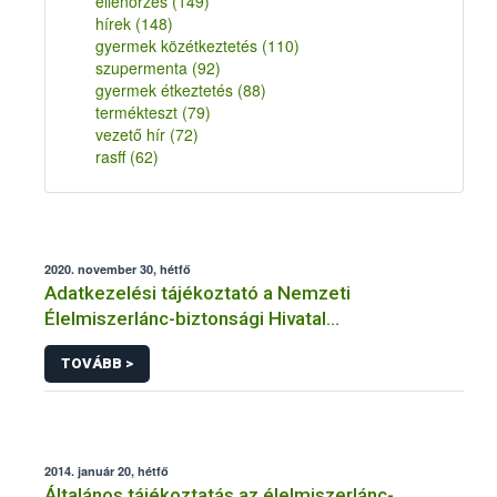
ellenőrzés
(149)
hírek
(148)
gyermek közétkeztetés
(110)
szupermenta
(92)
gyermek étkeztetés
(88)
termékteszt
(79)
vezető hír
(72)
rasff
(62)
2020. november 30, hétfő
Adatkezelési tájékoztató a Nemzeti
Élelmiszerlánc-biztonsági Hivatal
Állatgyógyászati Termékek Igazgatósága
TOVÁBB >
közhatalmi eljárásaihoz kapcsolódó
adatkezeléséhez
2014. január 20, hétfő
Általános tájékoztatás az élelmiszerlánc-