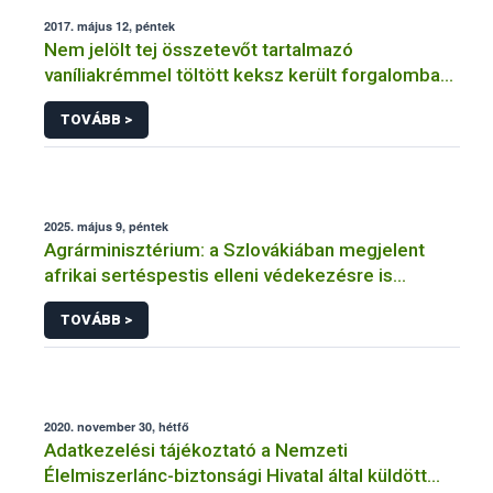
2017. május 12, péntek
Nem jelölt tej összetevőt tartalmazó
vaníliakrémmel töltött keksz került forgalomba
Magyarországon
TOVÁBB >
2025. május 9, péntek
Agrárminisztérium: a Szlovákiában megjelent
afrikai sertéspestis elleni védekezésre is
figyelniük kell a hazai állattartóknak
TOVÁBB >
2020. november 30, hétfő
Adatkezelési tájékoztató a Nemzeti
Élelmiszerlánc-biztonsági Hivatal által küldött