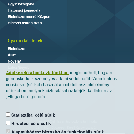
Ügyfélszolgálat
Hatósági jogsegély
Élelmiszermentő Központ
Hírlevél feliratkozás
Gyakori kérdések
Élelmiszer
Állat
Növény
Labor/Egyéb
Adatkezelési tájékoztatónkban
megismerheti, hogyan
gondoskodunk személyes adatai védelméről. Weboldalunk
cookie-kat (sütiket) használ a jobb felhasználói élmény
érdekében, melynek biztosításához kérjük, kattintson az
„Elfogadom” gombra.
Statisztikai célú sütik
Nemzeti Élelmiszerlánc-biztonsági Hivatal
Hirdetési célú sütik
Cím: 1024 Budapest, Keleti Károly utca. 24.
Alapműködést biztosító és funkcionális sütik
×
Levelezési cím: 1525 Budapest. Pf. 30.