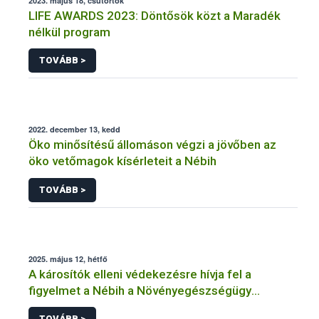
2023. május 18, csütörtök
LIFE AWARDS 2023: Döntősök közt a Maradék
nélkül program
TOVÁBB >
2022. december 13, kedd
Öko minősítésű állomáson végzi a jövőben az
öko vetőmagok kísérleteit a Nébih
TOVÁBB >
2025. május 12, hétfő
A károsítók elleni védekezésre hívja fel a
figyelmet a Nébih a Növényegészségügy
Nemzetközi Napja alkalmából
TOVÁBB >