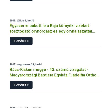
2018. július 9, hétfő
Egyszerre bukott le a Baja környéki vizeket
fosztogató orvhorgász és egy orvhalászattal
gyanúsítható személy
TOVÁBB >
2017. augusztus 29, kedd
Bács-Kiskun megye - 43. számú vizsgálat -
Magyarországi Baptista Egyház Filadelfia Otthon
Főzőkonyha
TOVÁBB >