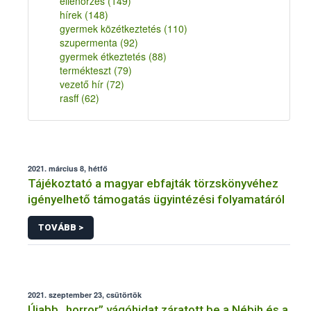
ellenőrzés
(149)
hírek
(148)
gyermek közétkeztetés
(110)
szupermenta
(92)
gyermek étkeztetés
(88)
termékteszt
(79)
vezető hír
(72)
rasff
(62)
2021. március 8, hétfő
Tájékoztató a magyar ebfajták törzskönyvéhez
igényelhető támogatás ügyintézési folyamatáról
TOVÁBB >
2021. szeptember 23, csütörtök
Újabb „horror” vágóhidat záratott be a Nébih és a