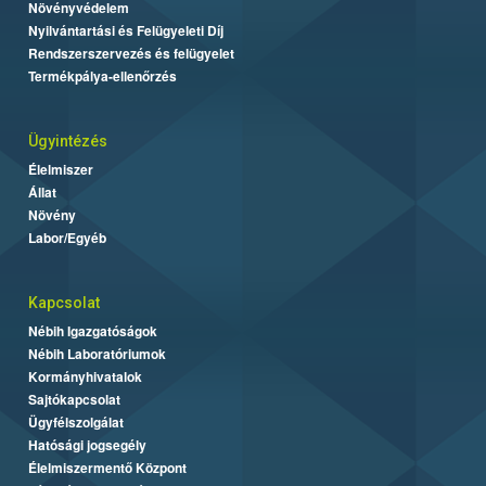
Növényvédelem
Nyilvántartási és Felügyeleti Díj
Rendszerszervezés és felügyelet
Termékpálya-ellenőrzés
Ügyintézés
Élelmiszer
Állat
Növény
Labor/Egyéb
Kapcsolat
Nébih Igazgatóságok
Nébih Laboratóriumok
Kormányhivatalok
Sajtókapcsolat
Ügyfélszolgálat
Hatósági jogsegély
Élelmiszermentő Központ