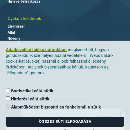
Hírlevél feliratkozás
Gyakori kérdések
Élelmiszer
Állat
Növény
Labor/Egyéb
Adatkezelési tájékoztatónkban
megismerheti, hogyan
gondoskodunk személyes adatai védelméről. Weboldalunk
cookie-kat (sütiket) használ a jobb felhasználói élmény
érdekében, melynek biztosításához kérjük, kattintson az
„Elfogadom” gombra.
Statisztikai célú sütik
Nemzeti Élelmiszerlánc-biztonsági Hivatal
Hirdetési célú sütik
Cím: 1024 Budapest, Keleti Károly utca. 24.
Alapműködést biztosító és funkcionális sütik
×
Levelezési cím: 1525 Budapest. Pf. 30.
ÖSSZES SÜTI ELFOGADÁSA
E-mail:
ugyfelszolgalat@nebih.gov.hu
Zöld szám: 06-80/263-244