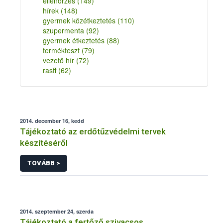
ellenőrzés
(149)
hírek
(148)
gyermek közétkeztetés
(110)
szupermenta
(92)
gyermek étkeztetés
(88)
termékteszt
(79)
vezető hír
(72)
rasff
(62)
2014. december 16, kedd
Tájékoztató az erdőtűzvédelmi tervek
készítéséről
TOVÁBB >
2014. szeptember 24, szerda
Tájékoztató a fertőző szivacsos