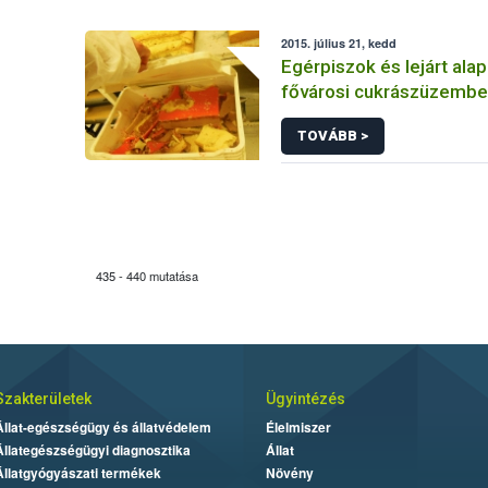
2015. július 21, kedd
Egérpiszok és lejárt al
fővárosi cukrászüzemb
TOVÁBB >
435 - 440 mutatása
Szakterületek
Ügyintézés
Állat-egészségügy és állatvédelem
Élelmiszer
Állategészségügyi diagnosztika
Állat
Állatgyógyászati termékek
Növény