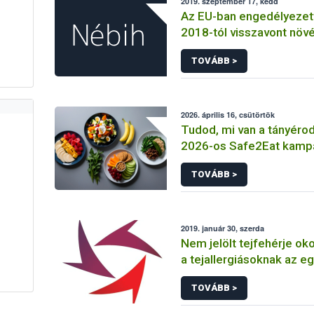
2019. szeptember 17, kedd
Az EU-ban engedélyezett
2018-tól visszavont növ
hatóanyagok
TOVÁBB >
2026. április 16, csütörtök
Tudod, mi van a tányérod
2026-os Safe2Eat kamp
TOVÁBB >
2019. január 30, szerda
Nem jelölt tejfehérje ok
a tejallergiásoknak az eg
jégkrémben
TOVÁBB >