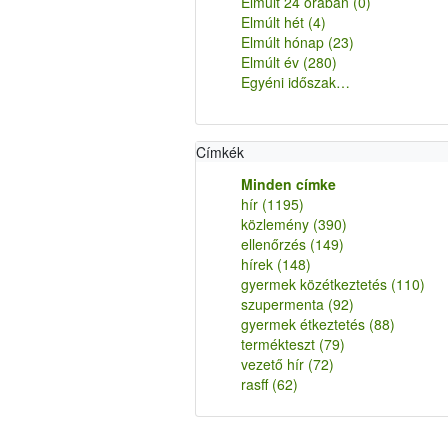
Elmúlt 24 órában
(0)
Elmúlt hét
(4)
Elmúlt hónap
(23)
Elmúlt év
(280)
Egyéni időszak…
Címkék
Minden címke
hír
(1195)
közlemény
(390)
ellenőrzés
(149)
hírek
(148)
gyermek közétkeztetés
(110)
szupermenta
(92)
gyermek étkeztetés
(88)
termékteszt
(79)
vezető hír
(72)
rasff
(62)