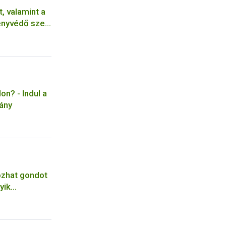
, valamint a
ényvédő szer
on? - Indul a
ány
ozhat gondot
yik