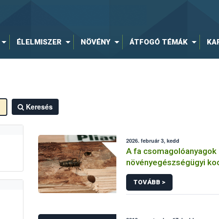
ÉLELMISZER
NÖVÉNY
ÁTFOGÓ TÉMÁK
KA
Keresés
2026. február 3, kedd
A fa csomagolóanyagok
növényegészségügyi koc
védekezés lehetőségei
TOVÁBB >