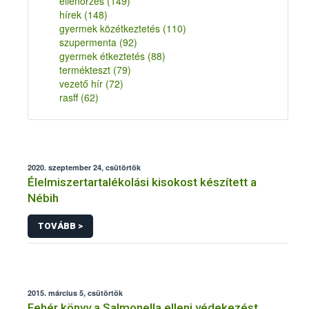
ellenőrzés
(149)
hírek
(148)
gyermek közétkeztetés
(110)
szupermenta
(92)
gyermek étkeztetés
(88)
termékteszt
(79)
vezető hír
(72)
rasff
(62)
2020. szeptember 24, csütörtök
Élelmiszertartalékolási kisokost készített a
Nébih
TOVÁBB >
2015. március 5, csütörtök
Fehér könyv a Salmonella elleni védekezést