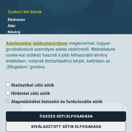
Gyakori kérdések
Élelmiszer
Állat
Növény
Labor/Egyéb
Adatkezelési tájékoztatónkban
megismerheti, hogyan
gondoskodunk személyes adatai védelméről. Weboldalunk
cookie-kat (sütiket) használ a jobb felhasználói élmény
érdekében, melynek biztosításához kérjük, kattintson az
„Elfogadom” gombra.
Statisztikai célú sütik
Nemzeti Élelmiszerlánc-biztonsági Hivatal
Hirdetési célú sütik
Cím: 1024 Budapest, Keleti Károly utca. 24.
Alapműködést biztosító és funkcionális sütik
×
Levelezési cím: 1525 Budapest. Pf. 30.
ÖSSZES SÜTI ELFOGADÁSA
E-mail:
ugyfelszolgalat@nebih.gov.hu
Zöld szám: 06-80/263-244
KIVÁLASZTOTT SÜTIK ELFOGADÁSA
Telefon: 06-1/ 336-9000