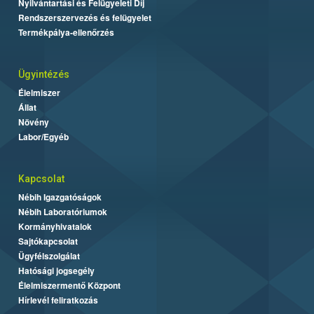
Nyilvántartási és Felügyeleti Díj
Rendszerszervezés és felügyelet
Termékpálya-ellenőrzés
Ügyintézés
Élelmiszer
Állat
Növény
Labor/Egyéb
Kapcsolat
Nébih Igazgatóságok
Nébih Laboratóriumok
Kormányhivatalok
Sajtókapcsolat
Ügyfélszolgálat
Hatósági jogsegély
Élelmiszermentő Központ
Hírlevél feliratkozás