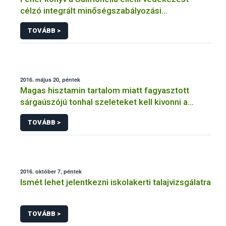
célzó integrált minőségszabályozási
rendszerhez
TOVÁBB >
2016. május 20, péntek
Magas hisztamin tartalom miatt fagyasztott
sárgaúszójú tonhal szeleteket kell kivonni a
forgalomból
TOVÁBB >
2016. október 7, péntek
Ismét lehet jelentkezni iskolakerti talajvizsgálatra
TOVÁBB >