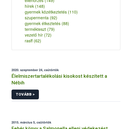
ellenőrzés
(149)
hírek
(148)
gyermek közétkeztetés
(110)
szupermenta
(92)
gyermek étkeztetés
(88)
termékteszt
(79)
vezető hír
(72)
rasff
(62)
2020. szeptember 24, csütörtök
Élelmiszertartalékolási kisokost készített a
Nébih
TOVÁBB >
2015. március 5, csütörtök
Fehér könyv a Salmonella elleni védekezést