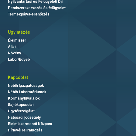
Nyilvántartási és Felügyeleti Díj
Rendszerszervezés és felügyelet
Termékpálya-ellenőrzés
Ügyintézés
Élelmiszer
Állat
Növény
Labor/Egyéb
Kapcsolat
Nébih Igazgatóságok
Nébih Laboratóriumok
Kormányhivatalok
Sajtókapcsolat
Ügyfélszolgálat
Hatósági jogsegély
Élelmiszermentő Központ
Hírlevél feliratkozás