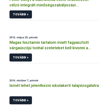
célzó integrált minőségszabályozási
rendszerhez
TOVÁBB >
2016. május 20, péntek
Magas hisztamin tartalom miatt fagyasztott
sárgaúszójú tonhal szeleteket kell kivonni a
forgalomból
TOVÁBB >
2016. október 7, péntek
Ismét lehet jelentkezni iskolakerti talajvizsgálatra
TOVÁBB >