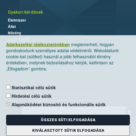
Gyakori kérdések
Élelmiszer
Állat
Növény
Labor/Egyéb
Adatkezelési tájékoztatónkban
megismerheti, hogyan
gondoskodunk személyes adatai védelméről. Weboldalunk
cookie-kat (sütiket) használ a jobb felhasználói élmény
érdekében, melynek biztosításához kérjük, kattintson az
„Elfogadom” gombra.
Statisztikai célú sütik
Nemzeti Élelmiszerlánc-biztonsági Hivatal
Hirdetési célú sütik
Cím: 1024 Budapest, Keleti Károly utca. 24.
Alapműködést biztosító és funkcionális sütik
×
Levelezési cím: 1525 Budapest. Pf. 30.
ÖSSZES SÜTI ELFOGADÁSA
E-mail:
ugyfelszolgalat@nebih.gov.hu
Zöld szám: 06-80/263-244
KIVÁLASZTOTT SÜTIK ELFOGADÁSA
Telefon: 06-1/ 336-9000