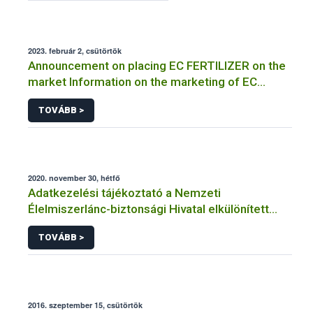
2023. február 2, csütörtök
Announcement on placing EC FERTILIZER on the
market Information on the marketing of EC
FERTILIZER and the application for a certificate
TOVÁBB >
2020. november 30, hétfő
Adatkezelési tájékoztató a Nemzeti
Élelmiszerlánc-biztonsági Hivatal elkülönített
visszaélés-bejelentési rendszerhez kapcsolódó
TOVÁBB >
adatkezeléséhez
2016. szeptember 15, csütörtök