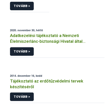
TOVÁBB >
2020. november 30, hétfő
Adatkezelési tájékoztató a Nemzeti
Élelmiszerlánc-biztonsági Hivatal által
üzemeltetett élelmiszerlánc-felügyeleti
TOVÁBB >
információs rendszerhez (FELIR) kapcsolódó
adatkezeléséhez
2014. december 16, kedd
Tájékoztató az erdőtűzvédelmi tervek
készítéséről
TOVÁBB >