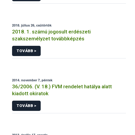
2018. július 26, csütörtök
2018. 1. számú jogosult erdészeti
szakszemélyzet továbbképzés
TOVÁBB >
2014. november 7, péntek
36/2006. (V. 18.) FVM rendelet hatálya alatt
kiadott okiratok
TOVÁBB >
2013. április 17, szerda