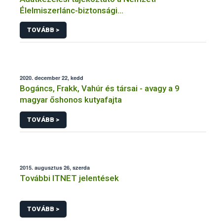
Élelmiszerlánc-biztonsági
Hivatal tevékenységéhez kötődő érintetti jogok
TOVÁBB >
gyakorlásával összefüggő adatkezeléseihez
2020. december 22, kedd
Bogáncs, Frakk, Vahúr és társai - avagy a 9
magyar őshonos kutyafajta
TOVÁBB >
2015. augusztus 26, szerda
További ITNET jelentések
TOVÁBB >