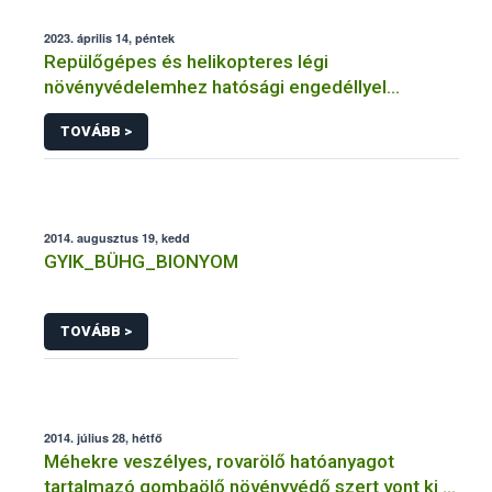
2023. április 14, péntek
Repülőgépes és helikopteres légi
növényvédelemhez hatósági engedéllyel
rendelkező szervezetek
TOVÁBB >
2014. augusztus 19, kedd
GYIK_BÜHG_BIONYOM
TOVÁBB >
2014. július 28, hétfő
Méhekre veszélyes, rovarölő hatóanyagot
tartalmazó gombaölő növényvédő szert vont ki a