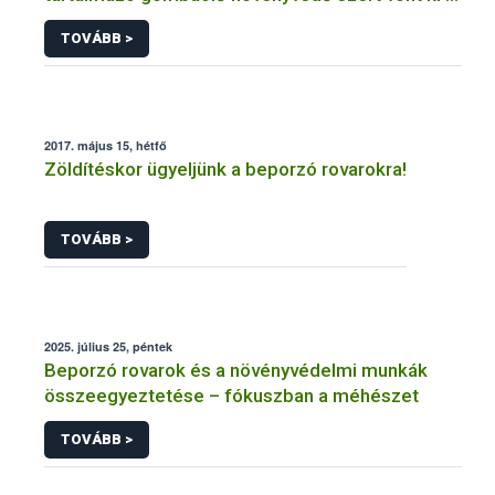
forgalomból a NÉBIH
TOVÁBB >
2017. május 15, hétfő
Zöldítéskor ügyeljünk a beporzó rovarokra!
TOVÁBB >
2025. július 25, péntek
Beporzó rovarok és a növényvédelmi munkák
összeegyeztetése – fókuszban a méhészet
TOVÁBB >