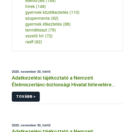
ellenőrzés
(149)
hírek
(148)
gyermek közétkeztetés
(110)
szupermenta
(92)
gyermek étkeztetés
(88)
termékteszt
(79)
vezető hír
(72)
rasff
(62)
2020. november 30, hétfő
Adatkezelési tájékoztató a Nemzeti
Élelmiszerlánc-biztonsági Hivatal hírlevelére
történő regisztrációhoz kapcsolódó
TOVÁBB >
adatkezelések vonatkozásában
2020. november 30, hétfő
Adatkezelési tájékoztató a Nemzeti