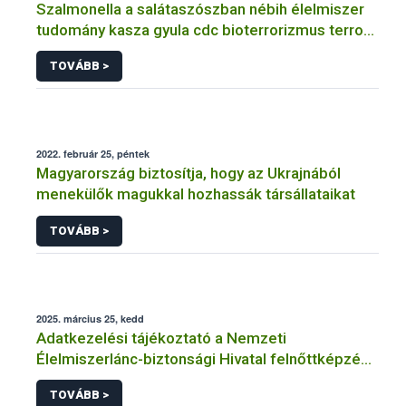
Szalmonella a salátaszószban nébih élelmiszer
tudomány kasza gyula cdc bioterrorizmus terror
lépfene
TOVÁBB >
2022. február 25, péntek
Magyarország biztosítja, hogy az Ukrajnából
menekülők magukkal hozhassák társállataikat
TOVÁBB >
2025. március 25, kedd
Adatkezelési tájékoztató a Nemzeti
Élelmiszerlánc-biztonsági Hivatal felnőttképzési
tevékenységéhez kapcsolódó adatkezeléséhez
TOVÁBB >