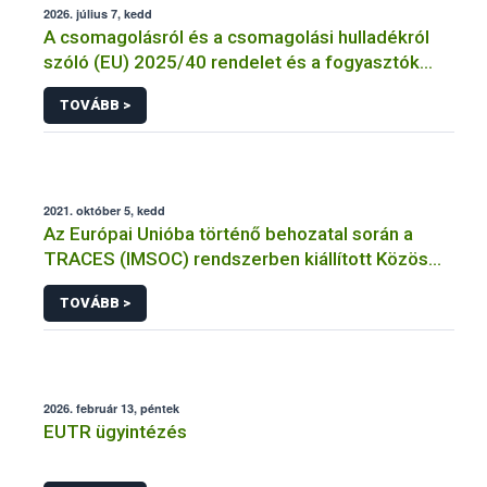
2026. július 7, kedd
A csomagolásról és a csomagolási hulladékról
szóló (EU) 2025/40 rendelet és a fogyasztók
élelmiszerekkel kapcsolatos tájékoztatásáról
TOVÁBB >
szóló 1169/2011/EU rendelet jelölési
kötelezettségeinek összehangolásáról szóló
AÉM – Nébih szakmai álláspont
2021. október 5, kedd
Az Európai Unióba történő behozatal során a
TRACES (IMSOC) rendszerben kiállított Közös
Egészségügyi Beléptetési Okmány: KEBO-D
TOVÁBB >
(angolul: CHEDD) használata
2026. február 13, péntek
EUTR ügyintézés