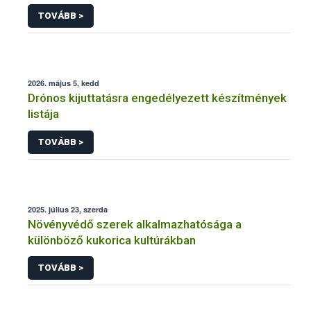
engedélyezésére, továbbá a meglévő engedély
TOVÁBB >
meghosszabbítására vagy módosítására irányuló
eljárásba
2026. május 5, kedd
Drónos kijuttatásra engedélyezett készítmények
listája
TOVÁBB >
2025. július 23, szerda
Növényvédő szerek alkalmazhatósága a
különböző kukorica kultúrákban
TOVÁBB >