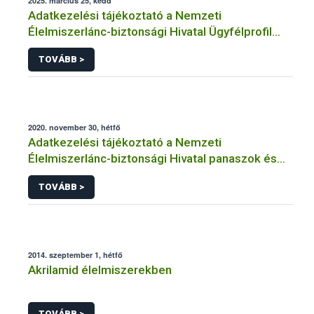
2025. március 25, kedd
Adatkezelési tájékoztató a Nemzeti
Élelmiszerlánc-biztonsági Hivatal Ügyfélprofil
Rendszerben kistermelői tevékenység
TOVÁBB >
témakörben intézhető közhatalmi eljárásaihoz
kapcsolódó adatkezeléséhez
2020. november 30, hétfő
Adatkezelési tájékoztató a Nemzeti
Élelmiszerlánc-biztonsági Hivatal panaszok és
közérdekű bejelentések kezeléséhez
TOVÁBB >
kapcsolódó adatkezeléséhez
2014. szeptember 1, hétfő
Akrilamid élelmiszerekben
TOVÁBB >