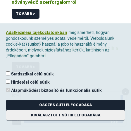
növényvédő szerforgalomról
TOVÁBB >
Adatkezelési tájékoztatónkban
megismerheti, hogyan
gondoskodunk személyes adatai védelméről. Weboldalunk
2022. január 10, hétfő
cookie-kat (sütiket) használ a jobb felhasználói élmény
A citrusfélék fokozott vizsgálatát kéri a Nébih a
érdekében, melynek biztosításához kérjük, kattintson az
forgalmazóktól
„Elfogadom” gombra.
TOVÁBB >
Statisztikai célú sütik
Hirdetési célú sütik
Alapműködést biztosító és funkcionális sütik
×
2014. június 14, szombat
A mezei pocok elleni védekezési kötelezettség
ÖSSZES SÜTI ELFOGADÁSA
a földhasználók kiemelt feladata
KIVÁLASZTOTT SÜTIK ELFOGADÁSA
TOVÁBB >