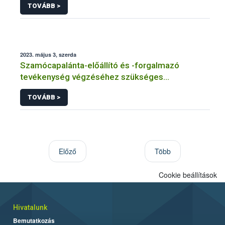
TOVÁBB >
2023. május 3, szerda
Szamócapalánta-előállító és -forgalmazó
tevékenység végzéséhez szükséges
gyümölcsfaiskolai engedélyről tájékoztat a Nébih
TOVÁBB >
Előző
Több
Cookie beállítások
Hivatalunk
Bemutatkozás