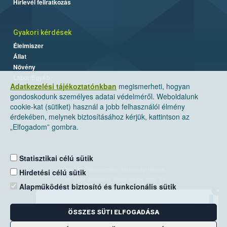
Hírlevél feliratkozás
Gyakori kérdések
Élelmiszer
Állat
Növény
Labor/Egyéb
Adatkezelési tájékoztatónkban
megismerheti, hogyan
gondoskodunk személyes adatai védelméről. Weboldalunk
cookie-kat (sütiket) használ a jobb felhasználói élmény
érdekében, melynek biztosításához kérjük, kattintson az
„Elfogadom” gombra.
Statisztikai célú sütik
Nemzeti Élelmiszerlánc-biztonsági Hivatal
Hirdetési célú sütik
Cím: 1024 Budapest, Keleti Károly utca. 24.
Alapműködést biztosító és funkcionális sütik
×
Levelezési cím: 1525 Budapest. Pf. 30.
ÖSSZES SÜTI ELFOGADÁSA
E-mail:
ugyfelszolgalat@nebih.gov.hu
Zöld szám: 06-80/263-244