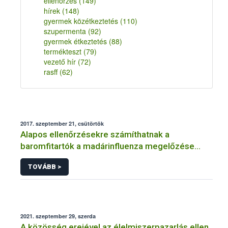
ellenőrzés
(149)
hírek
(148)
gyermek közétkeztetés
(110)
szupermenta
(92)
gyermek étkeztetés
(88)
termékteszt
(79)
vezető hír
(72)
rasff
(62)
2017. szeptember 21, csütörtök
Alapos ellenőrzésekre számíthatnak a
baromfitartók a madárinfluenza megelőzése
érdekében
TOVÁBB >
2021. szeptember 29, szerda
A közösség erejével az élelmiszerpazarlás ellen