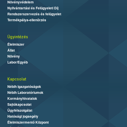
Növényvédelem
Nyilvántartási és Felügyeleti Díj
Rendszerszervezés és felügyelet
Termékpálya-ellenőrzés
Ügyintézés
Élelmiszer
Állat
Növény
Labor/Egyéb
Kapcsolat
Nébih Igazgatóságok
Nébih Laboratóriumok
Kormányhivatalok
Sajtókapcsolat
Ügyfélszolgálat
Hatósági jogsegély
Élelmiszermentő Központ