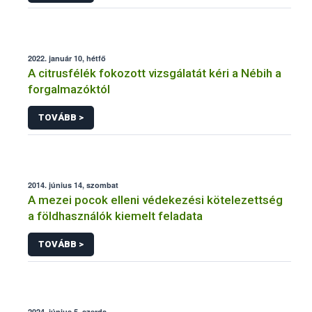
2022. január 10, hétfő
A citrusfélék fokozott vizsgálatát kéri a Nébih a
forgalmazóktól
TOVÁBB >
2014. június 14, szombat
A mezei pocok elleni védekezési kötelezettség
a földhasználók kiemelt feladata
TOVÁBB >
2024. június 5, szerda