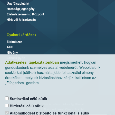
Ügyfélszolgálat
Hatósági jogsegély
Élelmiszermentő Központ
Hírlevél feliratkozás
Gyakori kérdések
Élelmiszer
Állat
Növény
Labor/Egyéb
Adatkezelési tájékoztatónkban
megismerheti, hogyan
gondoskodunk személyes adatai védelméről. Weboldalunk
cookie-kat (sütiket) használ a jobb felhasználói élmény
érdekében, melynek biztosításához kérjük, kattintson az
„Elfogadom” gombra.
Statisztikai célú sütik
Nemzeti Élelmiszerlánc-biztonsági Hivatal
Hirdetési célú sütik
Cím: 1024 Budapest, Keleti Károly utca. 24.
Alapműködést biztosító és funkcionális sütik
×
Levelezési cím: 1525 Budapest. Pf. 30.