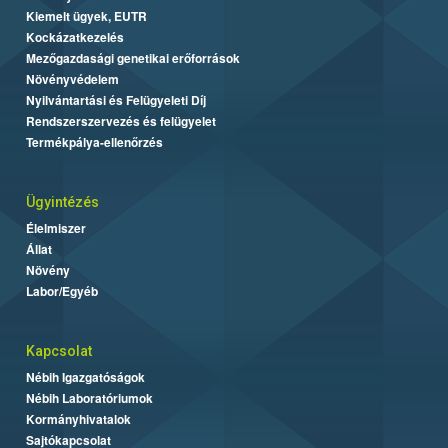
Kiemelt ügyek, EUTR
Kockázatkezelés
Mezőgazdasági genetikai erőforrások
Növényvédelem
Nyilvántartási és Felügyeleti Díj
Rendszerszervezés és felügyelet
Termékpálya-ellenőrzés
Ügyintézés
Élelmiszer
Állat
Növény
Labor/Egyéb
Kapcsolat
Nébih Igazgatóságok
Nébih Laboratóriumok
Kormányhivatalok
Sajtókapcsolat