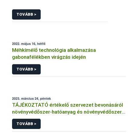
TOVÁBB >
2022. május 16, hétfő
Méhkímélő technológia alkalmazása
gabonafélékben virágzás idején
TOVÁBB >
2023. március 24, péntek
TÁJÉKOZTATÓ értékelő szervezet bevonásáról
növényvédőszer-hatóanyag és növényvédőszer
engedélyezésére, továbbá a meglévő engedély
TOVÁBB >
meghosszabbítására vagy módosítására irányuló
eljárásba