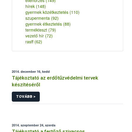
ellenőrzés
(149)
hírek
(148)
gyermek közétkeztetés
(110)
szupermenta
(92)
gyermek étkeztetés
(88)
termékteszt
(79)
vezető hír
(72)
rasff
(62)
2014. december 16, kedd
Tájékoztató az erdőtűzvédelmi tervek
készítéséről
TOVÁBB >
2014. szeptember 24, szerda
Tájékoztató a fertőző szivacsos