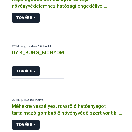
növényvédelemhez hatósági engedéllyel
rendelkező szervezetek
TOVÁBB >
2014. augusztus 19, kedd
GYIK_BÜHG_BIONYOM
TOVÁBB >
2014. július 28, hétfő
Méhekre veszélyes, rovarölő hatóanyagot
tartalmazó gombaölő növényvédő szert vont ki a
forgalomból a NÉBIH
TOVÁBB >