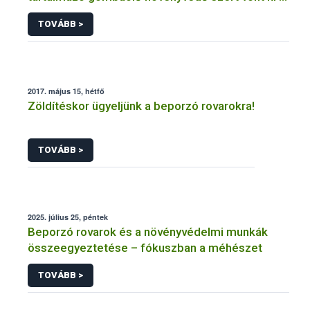
forgalomból a NÉBIH
TOVÁBB >
2017. május 15, hétfő
Zöldítéskor ügyeljünk a beporzó rovarokra!
TOVÁBB >
2025. július 25, péntek
Beporzó rovarok és a növényvédelmi munkák
összeegyeztetése – fókuszban a méhészet
TOVÁBB >