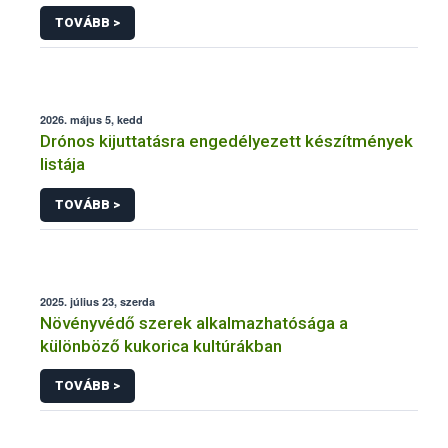
engedélyezésére, továbbá a meglévő engedély
TOVÁBB >
meghosszabbítására vagy módosítására irányuló
eljárásba
2026. május 5, kedd
Drónos kijuttatásra engedélyezett készítmények
listája
TOVÁBB >
2025. július 23, szerda
Növényvédő szerek alkalmazhatósága a
különböző kukorica kultúrákban
TOVÁBB >