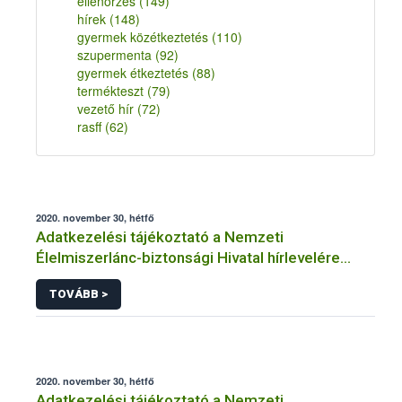
ellenőrzés
(149)
hírek
(148)
gyermek közétkeztetés
(110)
szupermenta
(92)
gyermek étkeztetés
(88)
termékteszt
(79)
vezető hír
(72)
rasff
(62)
2020. november 30, hétfő
Adatkezelési tájékoztató a Nemzeti
Élelmiszerlánc-biztonsági Hivatal hírlevelére
történő regisztrációhoz kapcsolódó
TOVÁBB >
adatkezelések vonatkozásában
2020. november 30, hétfő
Adatkezelési tájékoztató a Nemzeti