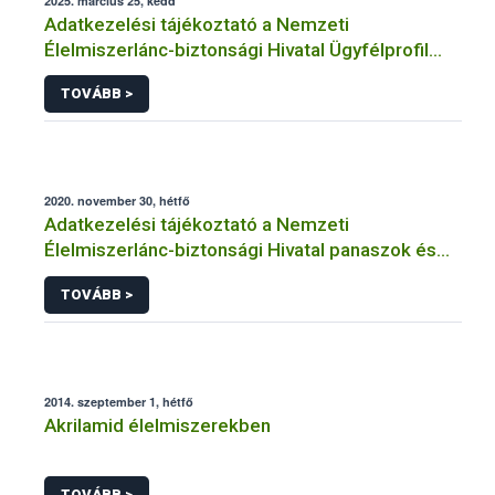
2025. március 25, kedd
Adatkezelési tájékoztató a Nemzeti
Élelmiszerlánc-biztonsági Hivatal Ügyfélprofil
Rendszerben kistermelői tevékenység
TOVÁBB >
témakörben intézhető közhatalmi eljárásaihoz
kapcsolódó adatkezeléséhez
2020. november 30, hétfő
Adatkezelési tájékoztató a Nemzeti
Élelmiszerlánc-biztonsági Hivatal panaszok és
közérdekű bejelentések kezeléséhez
TOVÁBB >
kapcsolódó adatkezeléséhez
2014. szeptember 1, hétfő
Akrilamid élelmiszerekben
TOVÁBB >