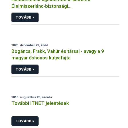
Élelmiszerlánc-biztonsági
Hivatal tevékenységéhez kötődő érintetti jogok
TOVÁBB >
gyakorlásával összefüggő adatkezeléseihez
2020. december 22, kedd
Bogáncs, Frakk, Vahúr és társai - avagy a 9
magyar őshonos kutyafajta
TOVÁBB >
2015. augusztus 26, szerda
További ITNET jelentések
TOVÁBB >