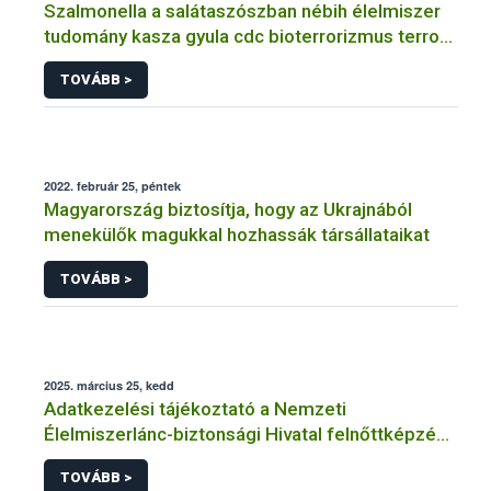
Szalmonella a salátaszószban nébih élelmiszer
tudomány kasza gyula cdc bioterrorizmus terror
lépfene
TOVÁBB >
2022. február 25, péntek
Magyarország biztosítja, hogy az Ukrajnából
menekülők magukkal hozhassák társállataikat
TOVÁBB >
2025. március 25, kedd
Adatkezelési tájékoztató a Nemzeti
Élelmiszerlánc-biztonsági Hivatal felnőttképzési
tevékenységéhez kapcsolódó adatkezeléséhez
TOVÁBB >