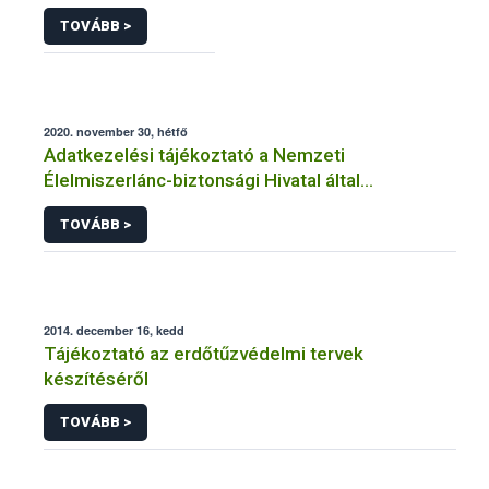
TOVÁBB >
2020. november 30, hétfő
Adatkezelési tájékoztató a Nemzeti
Élelmiszerlánc-biztonsági Hivatal által
üzemeltetett élelmiszerlánc-felügyeleti
TOVÁBB >
információs rendszerhez (FELIR) kapcsolódó
adatkezeléséhez
2014. december 16, kedd
Tájékoztató az erdőtűzvédelmi tervek
készítéséről
TOVÁBB >