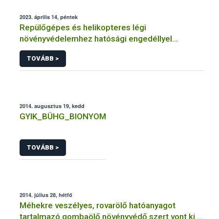
2023. április 14, péntek
Repülőgépes és helikopteres légi
növényvédelemhez hatósági engedéllyel
rendelkező szervezetek
TOVÁBB >
2014. augusztus 19, kedd
GYIK_BÜHG_BIONYOM
TOVÁBB >
2014. július 28, hétfő
Méhekre veszélyes, rovarölő hatóanyagot
tartalmazó gombaölő növényvédő szert vont ki a