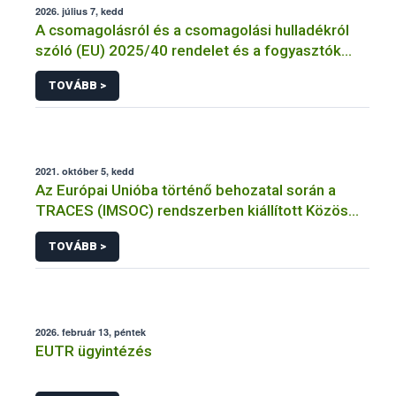
2026. július 7, kedd
A csomagolásról és a csomagolási hulladékról
szóló (EU) 2025/40 rendelet és a fogyasztók
élelmiszerekkel kapcsolatos tájékoztatásáról
TOVÁBB >
szóló 1169/2011/EU rendelet jelölési
kötelezettségeinek összehangolásáról szóló
AÉM – Nébih szakmai álláspont
2021. október 5, kedd
Az Európai Unióba történő behozatal során a
TRACES (IMSOC) rendszerben kiállított Közös
Egészségügyi Beléptetési Okmány: KEBO-D
TOVÁBB >
(angolul: CHEDD) használata
2026. február 13, péntek
EUTR ügyintézés