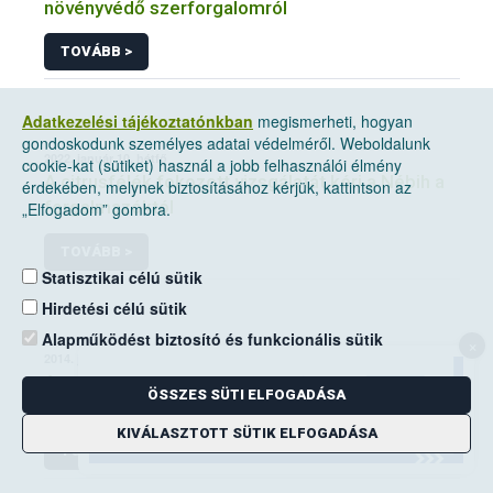
növényvédő szerforgalomról
TOVÁBB >
Adatkezelési tájékoztatónkban
megismerheti, hogyan
gondoskodunk személyes adatai védelméről. Weboldalunk
2022. január 10, hétfő
cookie-kat (sütiket) használ a jobb felhasználói élmény
A citrusfélék fokozott vizsgálatát kéri a Nébih a
érdekében, melynek biztosításához kérjük, kattintson az
forgalmazóktól
„Elfogadom” gombra.
TOVÁBB >
Statisztikai célú sütik
Hirdetési célú sütik
Alapműködést biztosító és funkcionális sütik
×
2014. június 14, szombat
A mezei pocok elleni védekezési kötelezettség
ÖSSZES SÜTI ELFOGADÁSA
a földhasználók kiemelt feladata
KIVÁLASZTOTT SÜTIK ELFOGADÁSA
TOVÁBB >