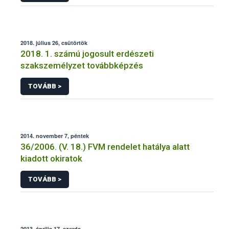
2018. július 26, csütörtök
2018. 1. számú jogosult erdészeti
szakszemélyzet továbbképzés
TOVÁBB >
2014. november 7, péntek
36/2006. (V. 18.) FVM rendelet hatálya alatt
kiadott okiratok
TOVÁBB >
2013. április 17, szerda