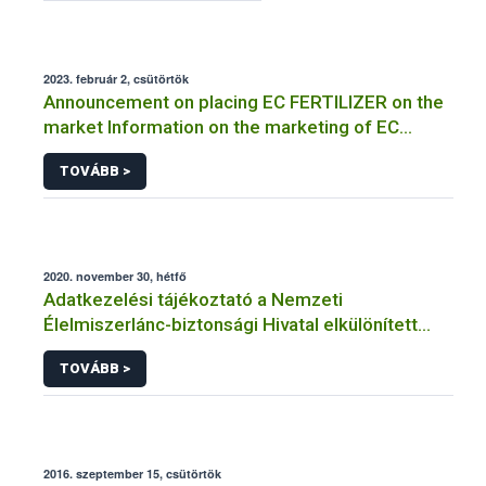
2023. február 2, csütörtök
Announcement on placing EC FERTILIZER on the
market Information on the marketing of EC
FERTILIZER and the application for a certificate
TOVÁBB >
2020. november 30, hétfő
Adatkezelési tájékoztató a Nemzeti
Élelmiszerlánc-biztonsági Hivatal elkülönített
visszaélés-bejelentési rendszerhez kapcsolódó
TOVÁBB >
adatkezeléséhez
2016. szeptember 15, csütörtök