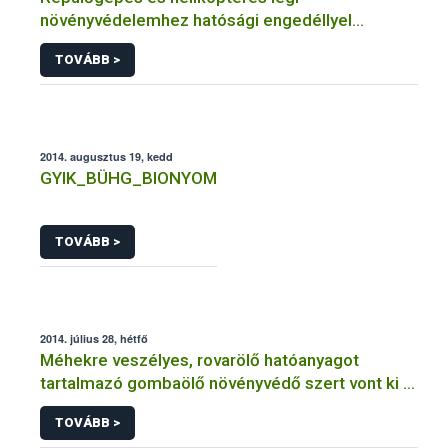
növényvédelemhez hatósági engedéllyel
rendelkező szervezetek
TOVÁBB >
2014. augusztus 19, kedd
GYIK_BÜHG_BIONYOM
TOVÁBB >
2014. július 28, hétfő
Méhekre veszélyes, rovarölő hatóanyagot
tartalmazó gombaölő növényvédő szert vont ki a
forgalomból a NÉBIH
TOVÁBB >