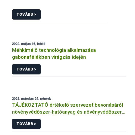
TOVÁBB >
2022. május 16, hétfő
Méhkímélő technológia alkalmazása
gabonafélékben virágzás idején
TOVÁBB >
2023. március 24, péntek
TÁJÉKOZTATÓ értékelő szervezet bevonásáról
növényvédőszer-hatóanyag és növényvédőszer
engedélyezésére, továbbá a meglévő engedély
TOVÁBB >
meghosszabbítására vagy módosítására irányuló
eljárásba