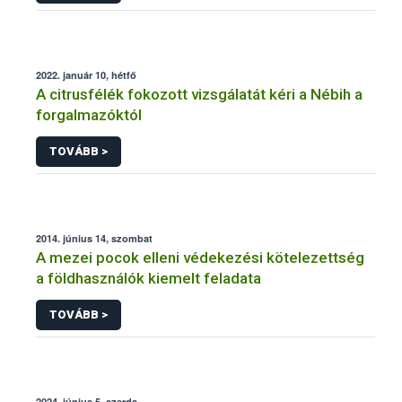
2022. január 10, hétfő
A citrusfélék fokozott vizsgálatát kéri a Nébih a
forgalmazóktól
TOVÁBB >
2014. június 14, szombat
A mezei pocok elleni védekezési kötelezettség
a földhasználók kiemelt feladata
TOVÁBB >
2024. június 5, szerda