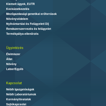
Kiemelt ügyek, EUTR
Kockázatkezelés
Mezőgazdasági genetikai erőforrások
Növényvédelem
Nyilvántartási és Felügyeleti Díj
Rendszerszervezés és felügyelet
Termékpálya-ellenőrzés
Ügyintézés
Élelmiszer
Állat
Növény
Labor/Egyéb
Kapcsolat
Nébih Igazgatóságok
Nébih Laboratóriumok
Kormányhivatalok
Sajtókapcsolat