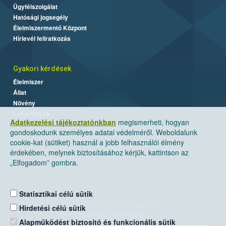
Ügyfélszolgálat
Hatósági jogsegély
Élelmiszermentő Központ
Hírlevél feliratkozás
Gyakori kérdések
Élelmiszer
Állat
Növény
Labor/Egyéb
Adatkezelési tájékoztatónkban
megismerheti, hogyan
gondoskodunk személyes adatai védelméről. Weboldalunk
cookie-kat (sütiket) használ a jobb felhasználói élmény
érdekében, melynek biztosításához kérjük, kattintson az
„Elfogadom” gombra.
Statisztikai célú sütik
Nemzeti Élelmiszerlánc-biztonsági Hivatal
Hirdetési célú sütik
Cím: 1024 Budapest, Keleti Károly utca. 24.
Alapműködést biztosító és funkcionális sütik
×
Levelezési cím: 1525 Budapest. Pf. 30.