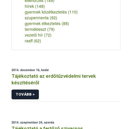
ellenőrzés
(149)
hírek
(148)
gyermek közétkeztetés
(110)
szupermenta
(92)
gyermek étkeztetés
(88)
termékteszt
(79)
vezető hír
(72)
rasff
(62)
2014. december 16, kedd
Tájékoztató az erdőtűzvédelmi tervek
készítéséről
TOVÁBB >
2014. szeptember 24, szerda
Tájékoztató a fertőző szivacsos