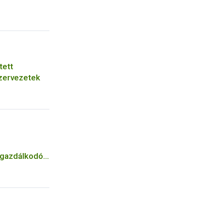
tett
zervezetek
n gazdálkodók