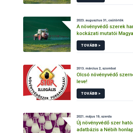
2023. augusztus 31, csütörtök
A növényvédő szerek ha
kockázati mutatói Magy
(2011-2020)
TOVÁBB >
2013. március 2, szombat
Olcsó növényvédő szerne
leve!
TOVÁBB >
2021. május 19, szerda
Új növényvédő szer hat
adatbázis a Nébih honla