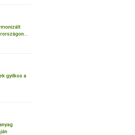
rmonizált
arországon
k gyilkos a
óanyag
pján