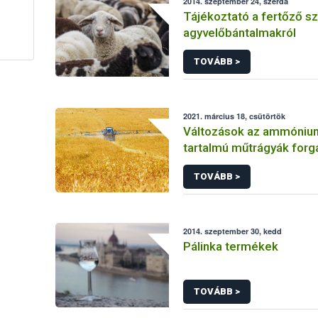
2014. szeptember 24, szerda
Tájékoztató a fertőző s
agyvelőbántalmakról
TOVÁBB >
2021. március 18, csütörtök
Változások az ammónium
tartalmú műtrágyák for
TOVÁBB >
2014. szeptember 30, kedd
Pálinka termékek
TOVÁBB >