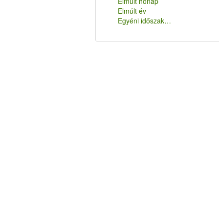
Elmúlt hónap
Elmúlt év
Egyéni időszak…