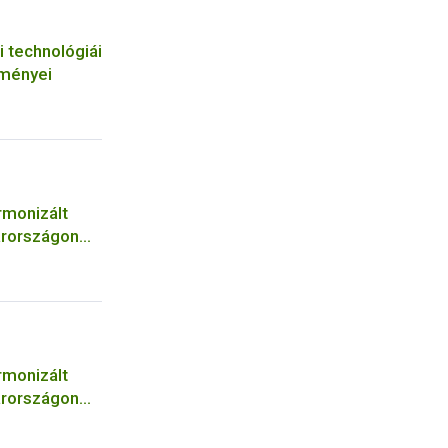
i technológiái
tményei
rmonizált
arországon
rmonizált
arországon