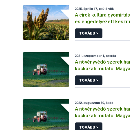
2025. április 17, csütörtök
A cirok kultúra gyomirtás
és engedélyezett készí
TOVÁBB >
2021. szeptember 1, szerda
A növényvédő szerek ha
kockázati mutatói Magy
(2011-2019)
TOVÁBB >
2022. augusztus 30, kedd
A növényvédő szerek ha
kockázati mutatói Magy
(2011-2020) Másolat 1
TOVÁBB >