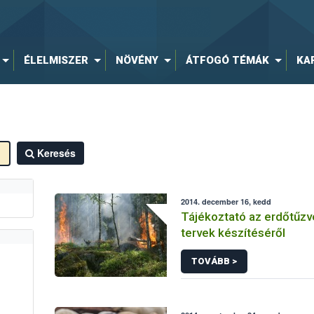
ÉLELMISZER
NÖVÉNY
ÁTFOGÓ TÉMÁK
KA
Keresés
2014. december 16, kedd
Tájékoztató az erdőtűz
tervek készítéséről
TOVÁBB >