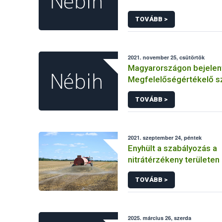
TOVÁBB >
2021. november 25, csütörtök
Magyarországon bejelen
Megfelelőségértékelő s
TOVÁBB >
2021. szeptember 24, péntek
Enyhült a szabályozás a
nitrátérzékeny területe
esetében
TOVÁBB >
2025. március 26, szerda