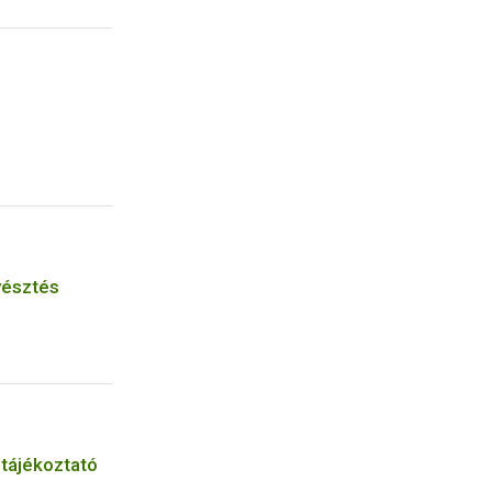
yésztés
 tájékoztató