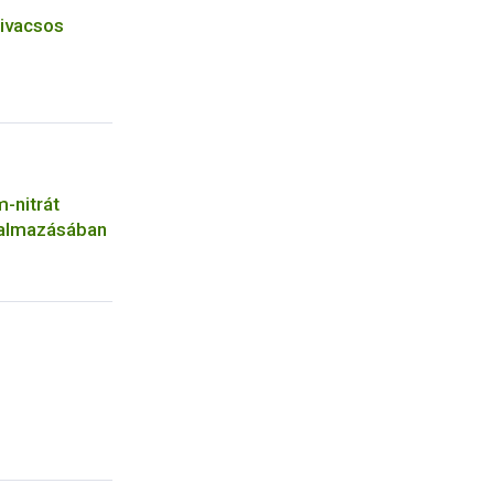
zivacsos
-nitrát
galmazásában