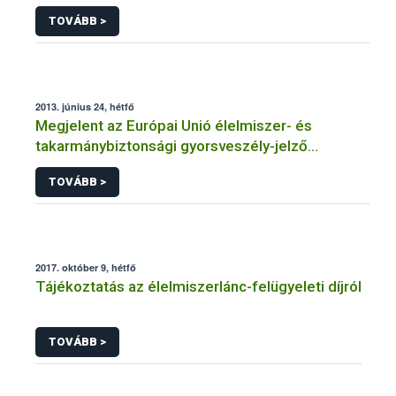
Rendszerben bioüzemanyag témakörben
TOVÁBB >
intézhető közhatalmi eljárásaihoz kapcsolódó
adatkezeléséhez
2013. június 24, hétfő
Megjelent az Európai Unió élelmiszer- és
takarmánybiztonsági gyorsveszély-jelző
rendszerének éves jelentése
TOVÁBB >
2017. október 9, hétfő
Tájékoztatás az élelmiszerlánc-felügyeleti díjról
TOVÁBB >