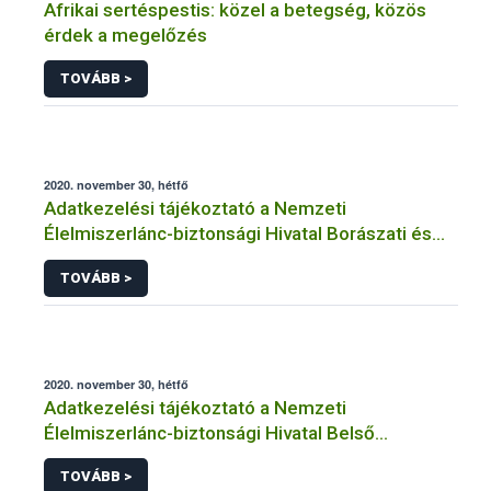
Afrikai sertéspestis: közel a betegség, közös
érdek a megelőzés
TOVÁBB >
2020. november 30, hétfő
Adatkezelési tájékoztató a Nemzeti
Élelmiszerlánc-biztonsági Hivatal Borászati és
Alkoholos Italok Igazgatósága közhatalmi
TOVÁBB >
eljárásaihoz kapcsolódó adatkezeléséhez
2020. november 30, hétfő
Adatkezelési tájékoztató a Nemzeti
Élelmiszerlánc-biztonsági Hivatal Belső
Ellenőrzési és Audit Igazgatósága közhatalmi
TOVÁBB >
eljárásaihoz kapcsolódó adatkezeléséhez