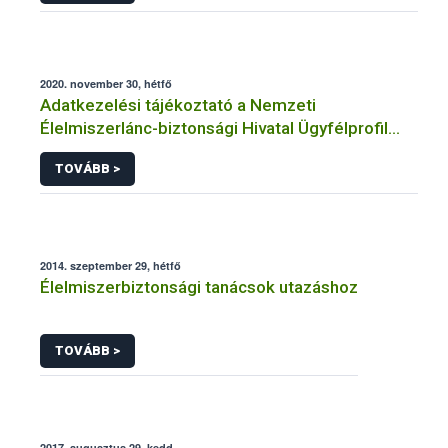
2020. november 30, hétfő
Adatkezelési tájékoztató a Nemzeti
Élelmiszerlánc-biztonsági Hivatal Ügyfélprofil
Rendszerben növényvédelem témakörben
TOVÁBB >
intézhető közhatalmi eljárásaihoz kapcsolódó
adatkezeléséhez
2014. szeptember 29, hétfő
Élelmiszerbiztonsági tanácsok utazáshoz
TOVÁBB >
2017. augusztus 29, kedd