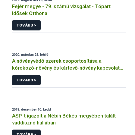
Fejér megye - 79. számú vizsgálat - Tópart
Idősek Otthona
TOVÁBB >
2020. március 23, hétfő
A növényvédő szerek csoportosítása a
kórokozó-növény és kártevő-növény kapcsolat
szerint
TOVÁBB >
2019. december 10, kedd
ASP-t igazolt a Nébih Békés megyében talált
vaddisznó hullában
TOVÁBB >