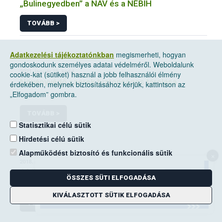
„Bulinegyedben” a NAV és a NÉBIH
TOVÁBB >
Adatkezelési tájékoztatónkban
megismerheti, hogyan
gondoskodunk személyes adatai védelméről. Weboldalunk
2021. január 19, kedd
cookie-kat (sütiket) használ a jobb felhasználói élmény
Növényvédő szerek biztonságos tárolása
érdekében, melynek biztosításához kérjük, kattintson az
„Elfogadom” gombra.
TOVÁBB >
Statisztikai célú sütik
Hirdetési célú sütik
Alapműködést biztosító és funkcionális sütik
×
2018. április 23, hétfő
Afrikai sertéspestist mutatott ki vaddisznóban a
ÖSSZES SÜTI ELFOGADÁSA
Nébih
KIVÁLASZTOTT SÜTIK ELFOGADÁSA
TOVÁBB >