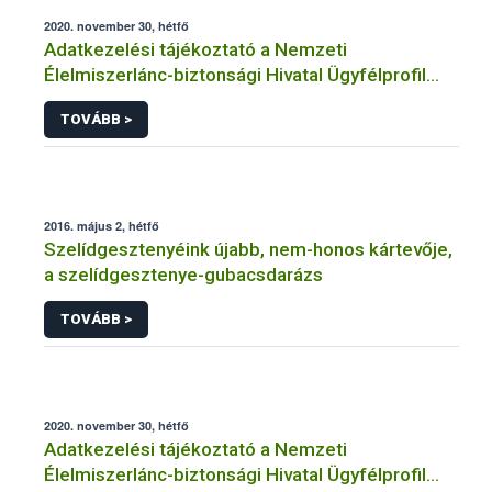
2020. november 30, hétfő
Adatkezelési tájékoztató a Nemzeti
Élelmiszerlánc-biztonsági Hivatal Ügyfélprofil
Rendszerben
TOVÁBB >
horgászat/halászat/halgazdálkodás témakörben
intézhető közhatalmi eljárásaihoz kapcsolódó
adatkezeléséhez
2016. május 2, hétfő
Szelídgesztenyéink újabb, nem-honos kártevője,
a szelídgesztenye-gubacsdarázs
TOVÁBB >
2020. november 30, hétfő
Adatkezelési tájékoztató a Nemzeti
Élelmiszerlánc-biztonsági Hivatal Ügyfélprofil