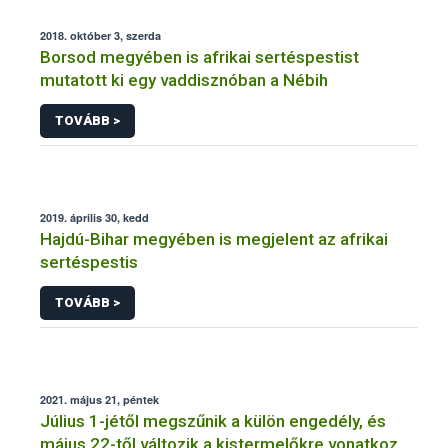
2018. október 3, szerda
Borsod megyében is afrikai sertéspestist
mutatott ki egy vaddisznóban a Nébih
TOVÁBB >
2019. április 30, kedd
Hajdú-Bihar megyében is megjelent az afrikai
sertéspestis
TOVÁBB >
2021. május 21, péntek
Július 1-jétől megszűnik a külön engedély, és
május 22-től változik a kistermelőkre vonatkozó