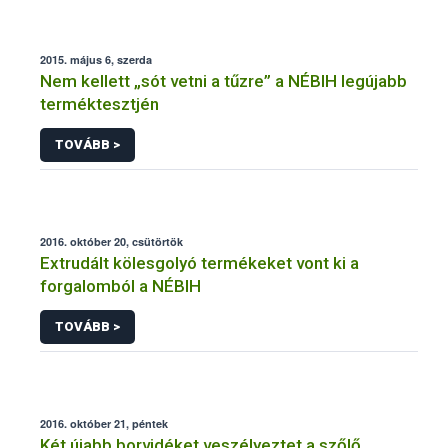
2015. május 6, szerda
Nem kellett „sót vetni a tűzre” a NÉBIH legújabb
terméktesztjén
TOVÁBB >
2016. október 20, csütörtök
Extrudált kölesgolyó termékeket vont ki a
forgalomból a NÉBIH
TOVÁBB >
2016. október 21, péntek
Két újabb borvidéket veszélyeztet a szőlő