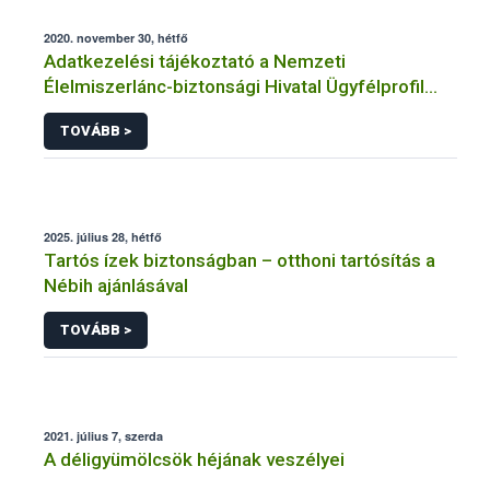
2020. november 30, hétfő
Adatkezelési tájékoztató a Nemzeti
Élelmiszerlánc-biztonsági Hivatal Ügyfélprofil
Rendszerben ökológiai gazdálkodás témakörben
TOVÁBB >
intézhető közhatalmi eljárásaihoz kapcsolódó
adatkezeléséhez
2025. július 28, hétfő
Tartós ízek biztonságban – otthoni tartósítás a
Nébih ajánlásával
TOVÁBB >
2021. július 7, szerda
A déligyümölcsök héjának veszélyei