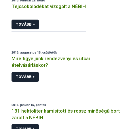
2016. február 29, hétfő
Tejcsokoládékat vizsgált a NÉBIH
TOVÁBB >
2016. augusztus 18, csütörtök
Mire figyeljünk rendezvényi és utcai
ételvásárláskor?
TOVÁBB >
2016. január 15, péntek
131 hektoliter hamisított és rossz minőségű bort
zárolt a NÉBIH
TOVÁBB >