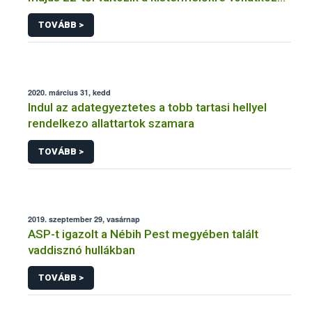
szabályozás
TOVÁBB >
2020. március 31, kedd
Indul az adategyeztetes a tobb tartasi hellyel
rendelkezo allattartok szamara
TOVÁBB >
2019. szeptember 29, vasárnap
ASP-t igazolt a Nébih Pest megyében talált
vaddisznó hullákban
TOVÁBB >