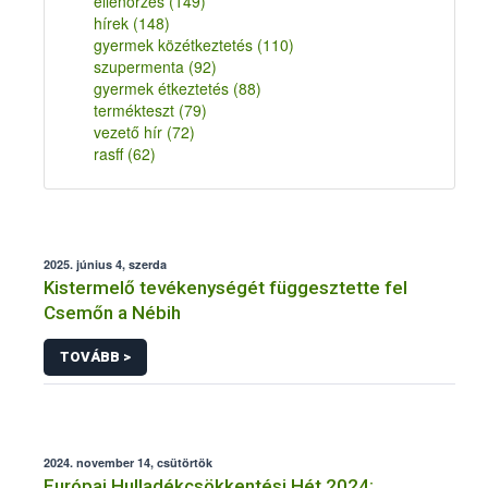
ellenőrzés
(149)
hírek
(148)
gyermek közétkeztetés
(110)
szupermenta
(92)
gyermek étkeztetés
(88)
termékteszt
(79)
vezető hír
(72)
rasff
(62)
2025. június 4, szerda
Kistermelő tevékenységét függesztette fel
Csemőn a Nébih
TOVÁBB >
2024. november 14, csütörtök
Európai Hulladékcsökkentési Hét 2024: