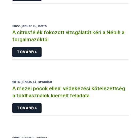
2022. január 10, hétfő
A citrusfélék fokozott vizsgálatát kéri a Nébih a
forgalmazóktól
TOVÁBB >
2014. június 14, szombat
A mezei pocok elleni védekezési kötelezettség
a földhasználók kiemelt feladata
TOVÁBB >
2024. június 5, szerda