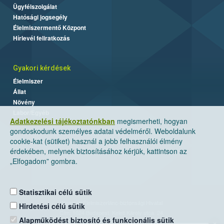
Ügyfélszolgálat
Hatósági jogsegély
Élelmiszermentő Központ
Hírlevél feliratkozás
Gyakori kérdések
Élelmiszer
Állat
Növény
Labor/Egyéb
Adatkezelési tájékoztatónkban
megismerheti, hogyan
gondoskodunk személyes adatai védelméről. Weboldalunk
cookie-kat (sütiket) használ a jobb felhasználói élmény
érdekében, melynek biztosításához kérjük, kattintson az
„Elfogadom” gombra.
Statisztikai célú sütik
Nemzeti Élelmiszerlánc-biztonsági Hivatal
Hirdetési célú sütik
Cím: 1024 Budapest, Keleti Károly utca. 24.
Alapműködést biztosító és funkcionális sütik
×
Levelezési cím: 1525 Budapest. Pf. 30.