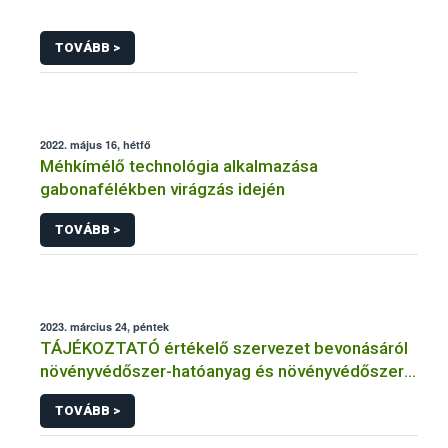
TOVÁBB >
2022. május 16, hétfő
Méhkímélő technológia alkalmazása
gabonafélékben virágzás idején
TOVÁBB >
2023. március 24, péntek
TÁJÉKOZTATÓ értékelő szervezet bevonásáról
növényvédőszer-hatóanyag és növényvédőszer
engedélyezésére, továbbá a meglévő engedély
TOVÁBB >
meghosszabbítására vagy módosítására irányuló
eljárásba