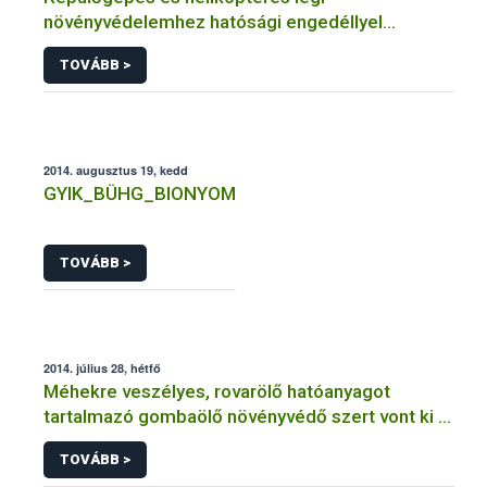
növényvédelemhez hatósági engedéllyel
rendelkező szervezetek
TOVÁBB >
2014. augusztus 19, kedd
GYIK_BÜHG_BIONYOM
TOVÁBB >
2014. július 28, hétfő
Méhekre veszélyes, rovarölő hatóanyagot
tartalmazó gombaölő növényvédő szert vont ki a
forgalomból a NÉBIH
TOVÁBB >