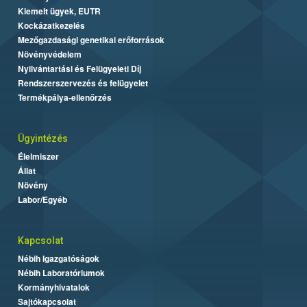
Kiemelt ügyek, EUTR
Kockázatkezelés
Mezőgazdasági genetikai erőforrások
Növényvédelem
Nyilvántartási és Felügyeleti Díj
Rendszerszervezés és felügyelet
Termékpálya-ellenőrzés
Ügyintézés
Élelmiszer
Állat
Növény
Labor/Egyéb
Kapcsolat
Nébih Igazgatóságok
Nébih Laboratóriumok
Kormányhivatalok
Sajtókapcsolat