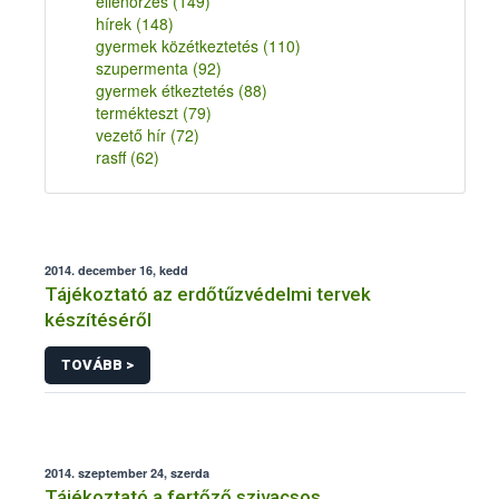
ellenőrzés
(149)
hírek
(148)
gyermek közétkeztetés
(110)
szupermenta
(92)
gyermek étkeztetés
(88)
termékteszt
(79)
vezető hír
(72)
rasff
(62)
2014. december 16, kedd
Tájékoztató az erdőtűzvédelmi tervek
készítéséről
TOVÁBB >
2014. szeptember 24, szerda
Tájékoztató a fertőző szivacsos