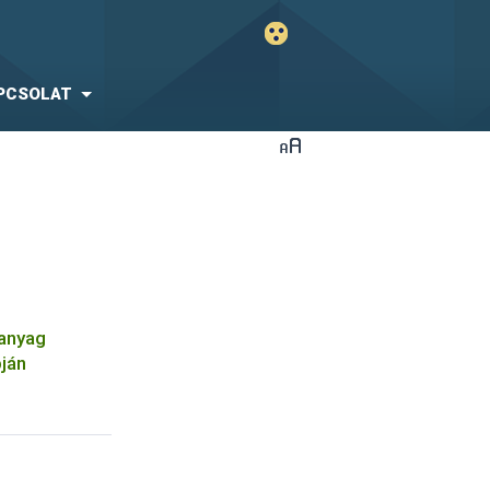
PCSOLAT
óanyag
pján