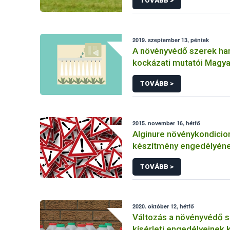
TOVÁBB >
2019. szeptember 13, péntek
A növényvédő szerek ha
kockázati mutatói Magy
TOVÁBB >
2015. november 16, hétfő
Alginure növénykondicio
készítmény engedélyén
felfüggesztése
TOVÁBB >
2020. október 12, hétfő
Változás a növényvédő 
kísérleti engedélyeinek