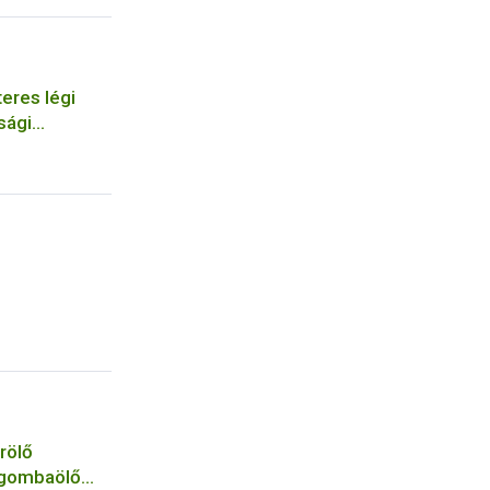
eres légi
sági
szervezetek
rölő
 gombaölő