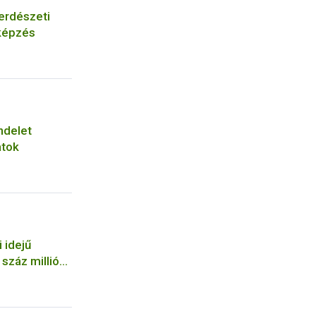
erdészeti
képzés
ndelet
atok
 idejű
száz milliós
a NÉBIH