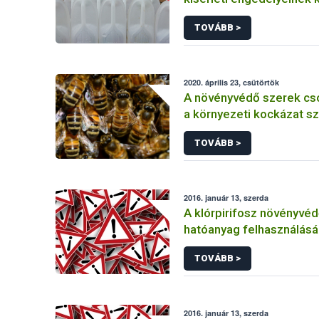
TOVÁBB >
2020. április 23, csütörtök
A növényvédő szerek cs
a környezeti kockázat sz
TOVÁBB >
2016. január 13, szerda
A klórpirifosz növényvéd
hatóanyag felhasználás
korlátozása
TOVÁBB >
2016. január 13, szerda