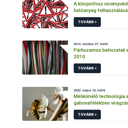
A klórpirifosz növényvéd
hatóanyag felhasználás
korlátozása
TOVÁBB >
2014. október 27, hétfő
Párhuzamos behozatali 
2010
TOVÁBB >
2022. május 16, hétfő
Méhkímélő technológia 
gabonafélékben virágzás
TOVÁBB >