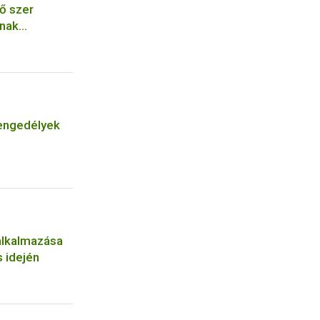
ő szer
ának
engedélyek
alkalmazása
 idején