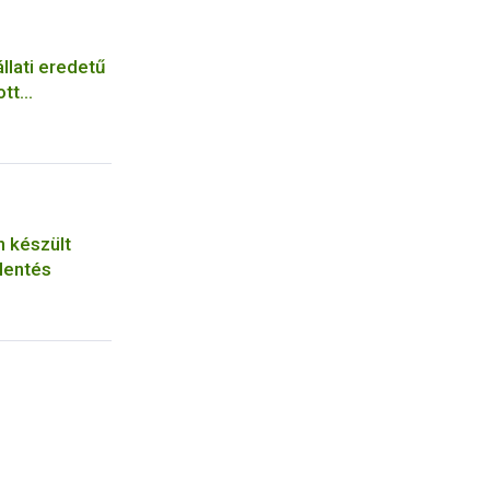
llati eredetű
ott
n készült
lentés