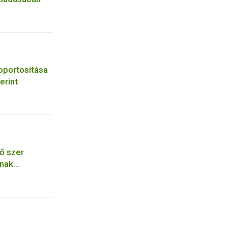
oportosítása
erint
ő szer
ának