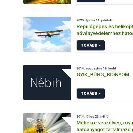
2023. április 14, péntek
Repülőgépes és helikopt
növényvédelemhez ható
engedéllyel rendelkező 
TOVÁBB >
2014. augusztus 19, kedd
GYIK_BÜHG_BIONYOM
TOVÁBB >
2014. július 28, hétfő
Méhekre veszélyes, rova
hatóanyagot tartalmazó