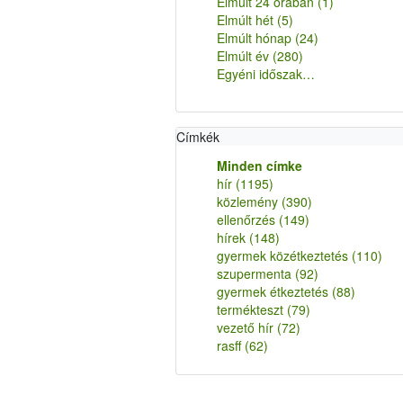
Elmúlt 24 órában
(1)
Elmúlt hét
(5)
Elmúlt hónap
(24)
Elmúlt év
(280)
Egyéni időszak…
Címkék
Minden címke
hír
(1195)
közlemény
(390)
ellenőrzés
(149)
hírek
(148)
gyermek közétkeztetés
(110)
szupermenta
(92)
gyermek étkeztetés
(88)
termékteszt
(79)
vezető hír
(72)
rasff
(62)