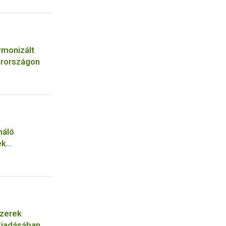
rmonizált
arországon
náló
ek
szerek
 kiadásában