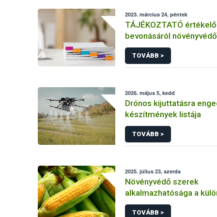
2023. március 24, péntek
TÁJÉKOZTATÓ értékelő 
bevonásáról növényvédő
hatóanyag és növényvéd
TOVÁBB >
engedélyezésére, továb
engedély meghosszabbít
módosítására irányuló el
2026. május 5, kedd
Drónos kijuttatásra enge
készítmények listája
TOVÁBB >
2025. július 23, szerda
Növényvédő szerek
alkalmazhatósága a kül
kukorica kultúrákban
TOVÁBB >