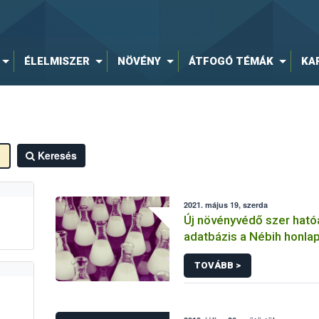
ÉLELMISZER
NÖVÉNY
ÁTFOGÓ TÉMÁK
KA
Keresés
2021. május 19, szerda
Új növényvédő szer hat
adatbázis a Nébih honla
TOVÁBB >