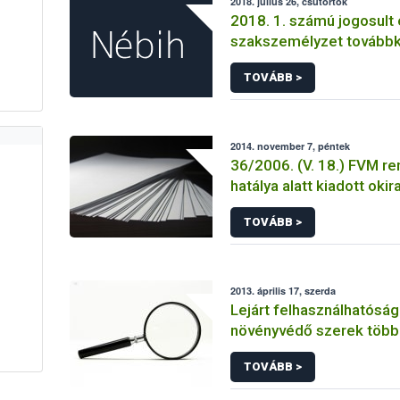
2018. július 26, csütörtök
2018. 1. számú jogosult 
szakszemélyzet tovább
TOVÁBB >
2014. november 7, péntek
36/2006. (V. 18.) FVM re
hatálya alatt kiadott okir
TOVÁBB >
2013. április 17, szerda
Lejárt felhasználhatósági
növényvédő szerek több 
forgalmát derítette fel 
TOVÁBB >