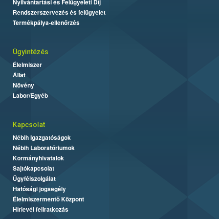
Nyilvántartási és Felügyeleti Díj
Rendszerszervezés és felügyelet
Termékpálya-ellenőrzés
Ügyintézés
Élelmiszer
Állat
Növény
Labor/Egyéb
Kapcsolat
Nébih Igazgatóságok
Nébih Laboratóriumok
Kormányhivatalok
Sajtókapcsolat
Ügyfélszolgálat
Hatósági jogsegély
Élelmiszermentő Központ
Hírlevél feliratkozás