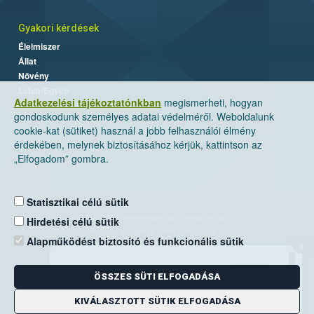
Gyakori kérdések
Élelmiszer
Állat
Növény
Labor/Egyéb
Adatkezelési tájékoztatónkban
megismerheti, hogyan
gondoskodunk személyes adatai védelméről. Weboldalunk
cookie-kat (sütiket) használ a jobb felhasználói élmény
érdekében, melynek biztosításához kérjük, kattintson az
„Elfogadom” gombra.
Statisztikai célú sütik
Nemzeti Élelmiszerlánc-biztonsági Hivatal
Hirdetési célú sütik
Cím: 1024 Budapest, Keleti Károly utca. 24.
Alapműködést biztosító és funkcionális sütik
×
Levelezési cím: 1525 Budapest. Pf. 30.
ÖSSZES SÜTI ELFOGADÁSA
E-mail:
ugyfelszolgalat@nebih.gov.hu
Zöld szám: 06-80/263-244
KIVÁLASZTOTT SÜTIK ELFOGADÁSA
Telefon: 06-1/ 336-9000