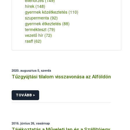
ellenőrzés
(149)
hírek
(148)
gyermek közétkeztetés
(110)
szupermenta
(92)
gyermek étkeztetés
(88)
termékteszt
(79)
vezető hír
(72)
rasff
(62)
2020. augusztus 5, szerda
Tűzgyújtási tilalom visszavonása az Alföldön
TOVÁBB >
2016. június 26, vasárnap
Tájékoztatás a Műveleti lap és a Szállítójegy