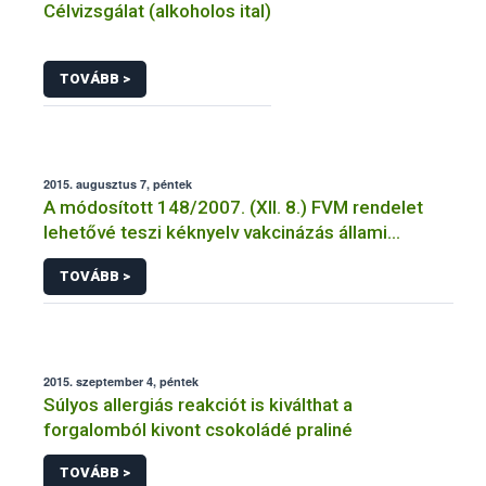
Célvizsgálat (alkoholos ital)
TOVÁBB >
2015. augusztus 7, péntek
A módosított 148/2007. (XII. 8.) FVM rendelet
lehetővé teszi kéknyelv vakcinázás állami
támogatását
TOVÁBB >
2015. szeptember 4, péntek
Súlyos allergiás reakciót is kiválthat a
forgalomból kivont csokoládé praliné
TOVÁBB >