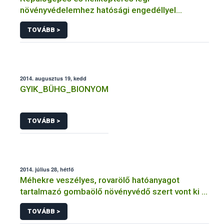
növényvédelemhez hatósági engedéllyel
rendelkező szervezetek
TOVÁBB >
2014. augusztus 19, kedd
GYIK_BÜHG_BIONYOM
TOVÁBB >
2014. július 28, hétfő
Méhekre veszélyes, rovarölő hatóanyagot
tartalmazó gombaölő növényvédő szert vont ki a
forgalomból a NÉBIH
TOVÁBB >