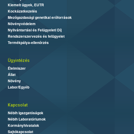
Kiemelt ügyek, EUTR
Kockázatkezelés
Mezőgazdasági genetikai erőforrások
Növényvédelem
Nyilvántartási és Felügyeleti Díj
Rendszerszervezés és felügyelet
Termékpálya-ellenőrzés
Ügyintézés
Élelmiszer
Állat
Növény
Labor/Egyéb
Kapcsolat
Nébih Igazgatóságok
Nébih Laboratóriumok
Kormányhivatalok
Sajtókapcsolat