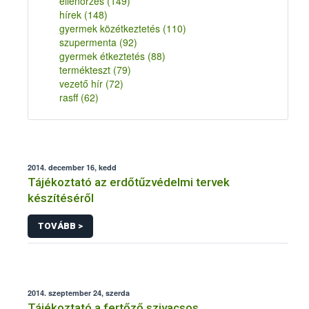
ellenőrzés
(149)
hírek
(148)
gyermek közétkeztetés
(110)
szupermenta
(92)
gyermek étkeztetés
(88)
termékteszt
(79)
vezető hír
(72)
rasff
(62)
2014. december 16, kedd
Tájékoztató az erdőtűzvédelmi tervek
készítéséről
TOVÁBB >
2014. szeptember 24, szerda
Tájékoztató a fertőző szivacsos