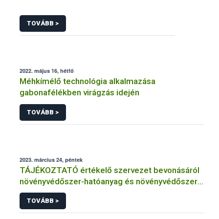
TOVÁBB >
2022. május 16, hétfő
Méhkímélő technológia alkalmazása
gabonafélékben virágzás idején
TOVÁBB >
2023. március 24, péntek
TÁJÉKOZTATÓ értékelő szervezet bevonásáról
növényvédőszer-hatóanyag és növényvédőszer
engedélyezésére, továbbá a meglévő engedély
TOVÁBB >
meghosszabbítására vagy módosítására irányuló
eljárásba