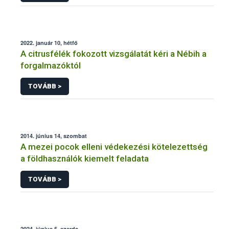
2022. január 10, hétfő
A citrusfélék fokozott vizsgálatát kéri a Nébih a
forgalmazóktól
TOVÁBB >
2014. június 14, szombat
A mezei pocok elleni védekezési kötelezettség
a földhasználók kiemelt feladata
TOVÁBB >
2024. június 5, szerda