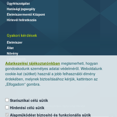
Ügyfélszolgálat
Hatósági jogsegély
Élelmiszermentő Központ
Hírlevél feliratkozás
Gyakori kérdések
Élelmiszer
Állat
Növény
Labor/Egyéb
Adatkezelési tájékoztatónkban
megismerheti, hogyan
gondoskodunk személyes adatai védelméről. Weboldalunk
cookie-kat (sütiket) használ a jobb felhasználói élmény
érdekében, melynek biztosításához kérjük, kattintson az
„Elfogadom” gombra.
Statisztikai célú sütik
Nemzeti Élelmiszerlánc-biztonsági Hivatal
Hirdetési célú sütik
Cím: 1024 Budapest, Keleti Károly utca. 24.
Alapműködést biztosító és funkcionális sütik
×
Levelezési cím: 1525 Budapest. Pf. 30.