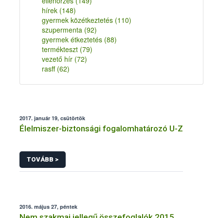
ellenőrzés
(149)
hírek
(148)
gyermek közétkeztetés
(110)
szupermenta
(92)
gyermek étkeztetés
(88)
termékteszt
(79)
vezető hír
(72)
rasff
(62)
2017. január 19, csütörtök
Élelmiszer-biztonsági fogalomhatározó U-Z
TOVÁBB >
2016. május 27, péntek
Nem szakmai jellegű összefoglalók 2015