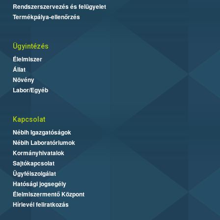
Rendszerszervezés és felügyelet
Termékpálya-ellenőrzés
Ügyintézés
Élelmiszer
Állat
Növény
Labor/Egyéb
Kapcsolat
Nébih Igazgatóságok
Nébih Laboratóriumok
Kormányhivatalok
Sajtókapcsolat
Ügyfélszolgálat
Hatósági jogsegély
Élelmiszermentő Központ
Hírlevél feliratkozás