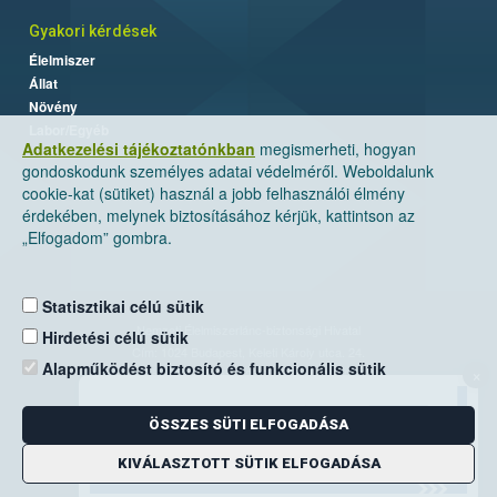
Gyakori kérdések
Élelmiszer
Állat
Növény
Labor/Egyéb
Adatkezelési tájékoztatónkban
megismerheti, hogyan
gondoskodunk személyes adatai védelméről. Weboldalunk
cookie-kat (sütiket) használ a jobb felhasználói élmény
érdekében, melynek biztosításához kérjük, kattintson az
„Elfogadom” gombra.
Statisztikai célú sütik
Nemzeti Élelmiszerlánc-biztonsági Hivatal
Hirdetési célú sütik
Cím: 1024 Budapest, Keleti Károly utca. 24.
Alapműködést biztosító és funkcionális sütik
×
Levelezési cím: 1525 Budapest. Pf. 30.
ÖSSZES SÜTI ELFOGADÁSA
E-mail:
ugyfelszolgalat@nebih.gov.hu
Zöld szám: 06-80/263-244
KIVÁLASZTOTT SÜTIK ELFOGADÁSA
Telefon: 06-1/ 336-9000