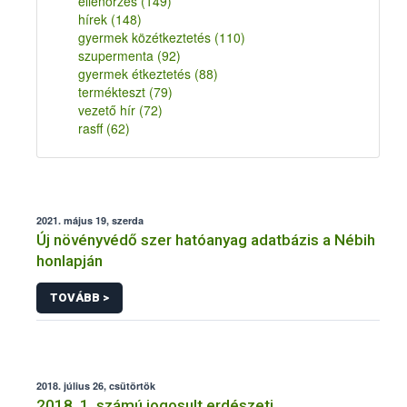
ellenőrzés
(149)
hírek
(148)
gyermek közétkeztetés
(110)
szupermenta
(92)
gyermek étkeztetés
(88)
termékteszt
(79)
vezető hír
(72)
rasff
(62)
2021. május 19, szerda
Új növényvédő szer hatóanyag adatbázis a Nébih
honlapján
TOVÁBB >
2018. július 26, csütörtök
2018. 1. számú jogosult erdészeti