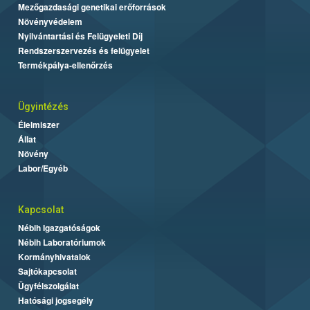
Mezőgazdasági genetikai erőforrások
Növényvédelem
Nyilvántartási és Felügyeleti Díj
Rendszerszervezés és felügyelet
Termékpálya-ellenőrzés
Ügyintézés
Élelmiszer
Állat
Növény
Labor/Egyéb
Kapcsolat
Nébih Igazgatóságok
Nébih Laboratóriumok
Kormányhivatalok
Sajtókapcsolat
Ügyfélszolgálat
Hatósági jogsegély