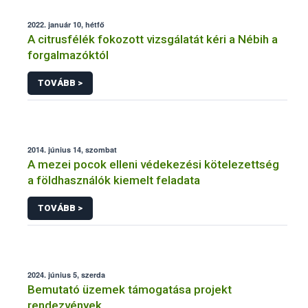
2022. január 10, hétfő
A citrusfélék fokozott vizsgálatát kéri a Nébih a
forgalmazóktól
TOVÁBB >
2014. június 14, szombat
A mezei pocok elleni védekezési kötelezettség
a földhasználók kiemelt feladata
TOVÁBB >
2024. június 5, szerda
Bemutató üzemek támogatása projekt
rendezvények