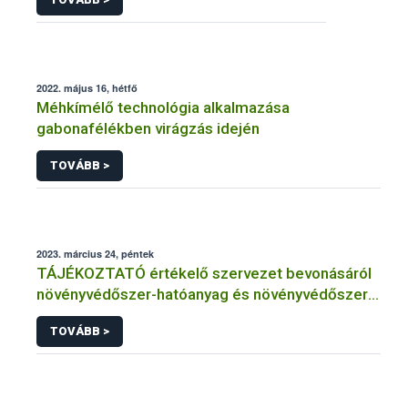
2022. május 16, hétfő
Méhkímélő technológia alkalmazása
gabonafélékben virágzás idején
TOVÁBB >
2023. március 24, péntek
TÁJÉKOZTATÓ értékelő szervezet bevonásáról
növényvédőszer-hatóanyag és növényvédőszer
engedélyezésére, továbbá a meglévő engedély
TOVÁBB >
meghosszabbítására vagy módosítására irányuló
eljárásba