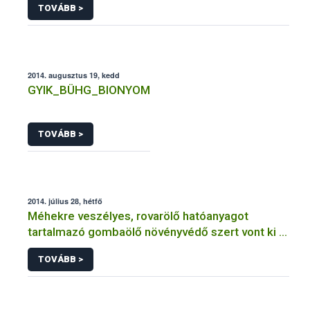
TOVÁBB >
2014. augusztus 19, kedd
GYIK_BÜHG_BIONYOM
TOVÁBB >
2014. július 28, hétfő
Méhekre veszélyes, rovarölő hatóanyagot
tartalmazó gombaölő növényvédő szert vont ki a
forgalomból a NÉBIH
TOVÁBB >