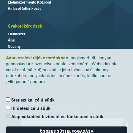
Élelmiszermentő Központ
Hírlevél feliratkozás
Gyakori kérdések
Élelmiszer
Állat
Növény
Labor/Egyéb
Adatkezelési tájékoztatónkban
megismerheti, hogyan
gondoskodunk személyes adatai védelméről. Weboldalunk
cookie-kat (sütiket) használ a jobb felhasználói élmény
érdekében, melynek biztosításához kérjük, kattintson az
„Elfogadom” gombra.
Statisztikai célú sütik
Nemzeti Élelmiszerlánc-biztonsági Hivatal
Hirdetési célú sütik
Cím: 1024 Budapest, Keleti Károly utca. 24.
Alapműködést biztosító és funkcionális sütik
×
Levelezési cím: 1525 Budapest. Pf. 30.
ÖSSZES SÜTI ELFOGADÁSA