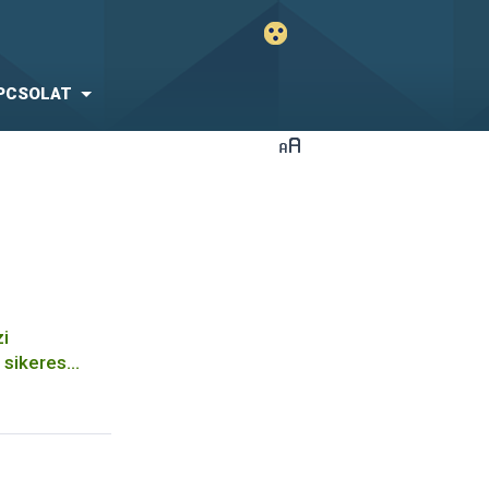
PCSOLAT
i
 sikeres
 8 éve tart