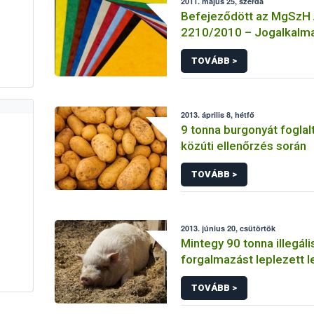
2011. május 25, szerda
Befejeződött az MgSzH
2210/2010 – Jogalkalma
a mezőgazdasági szaki
TOVÁBB >
című projekt megvalósul
üteme
2013. április 8, hétfő
9 tonna burgonyát foglal
közúti ellenőrzés során
TOVÁBB >
2013. június 20, csütörtök
Mintegy 90 tonna illegál
forgalmazást leplezett l
TOVÁBB >