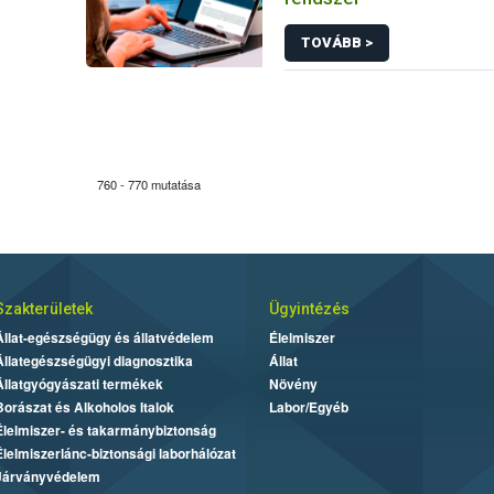
TOVÁBB >
760 - 770 mutatása
Szakterületek
Ügyintézés
Állat-egészségügy és állatvédelem
Élelmiszer
Állategészségügyi diagnosztika
Állat
Állatgyógyászati termékek
Növény
Borászat és Alkoholos Italok
Labor/Egyéb
Élelmiszer- és takarmánybiztonság
Élelmiszerlánc-biztonsági laborhálózat
Járványvédelem