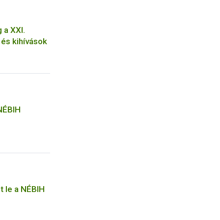
 a XXI.
és kihívások
 NÉBIH
t le a NÉBIH