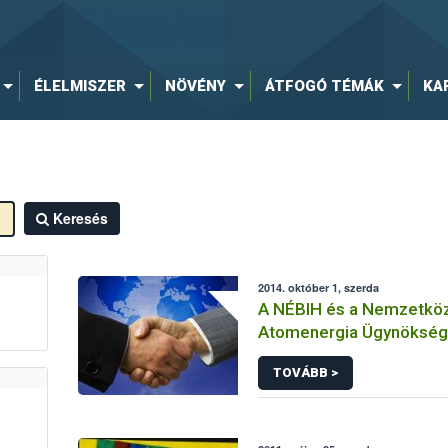
ÉLELMISZER
NÖVÉNY
ÁTFOGÓ TÉMÁK
KA
Keresés
2014. október 1, szerda
A NÉBIH és a Nemzetköz
Atomenergia Ügynökség
együttműködése immáron
TOVÁBB >