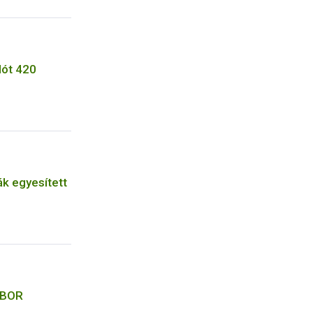
lót 420
ák egyesített
LABOR