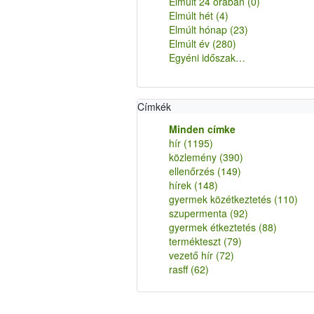
Elmúlt 24 órában
(0)
Elmúlt hét
(4)
Elmúlt hónap
(23)
Elmúlt év
(280)
Egyéni időszak…
Címkék
Minden címke
hír
(1195)
közlemény
(390)
ellenőrzés
(149)
hírek
(148)
gyermek közétkeztetés
(110)
szupermenta
(92)
gyermek étkeztetés
(88)
termékteszt
(79)
vezető hír
(72)
rasff
(62)