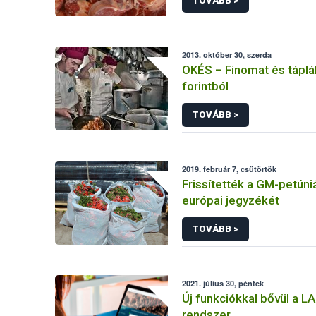
TOVÁBB >
2013. október 30, szerda
OKÉS – Finomat és táplá
forintból
TOVÁBB >
2019. február 7, csütörtök
Frissítették a GM-petúni
európai jegyzékét
TOVÁBB >
2021. július 30, péntek
Új funkciókkal bővül a 
rendszer