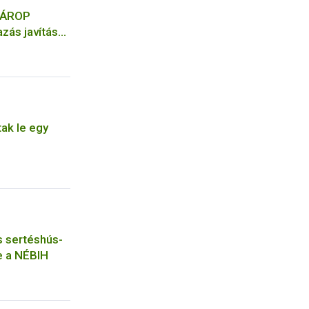
 ÁROP
zás javítása
gazgatásban
ásának első
tak le egy
is sertéshús-
e a NÉBIH