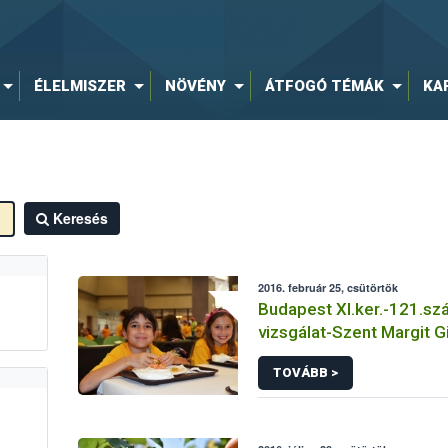
ÉLELMISZER
NÖVÉNY
ÁTFOGÓ TÉMÁK
KA
Keresés
2016. február 25, csütörtök
Budapest XI.ker.-121.s
vizsgálat-Szent Margit 
TOVÁBB >