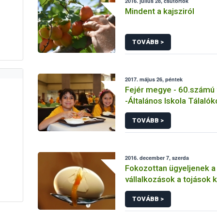
2016. július 28, csütörtök
Mindent a kajsziról
TOVÁBB >
2017. május 26, péntek
Fejér megye - 60.számú 
-Általános Iskola Tálalók
Pázmánd
TOVÁBB >
2016. december 7, szerda
Fokozottan ügyeljenek a
vállalkozások a tojások 
TOVÁBB >