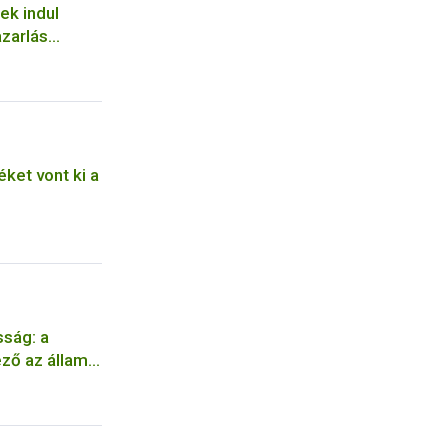
ek indul
zarlás
ket vont ki a
sság: a
ző az állami