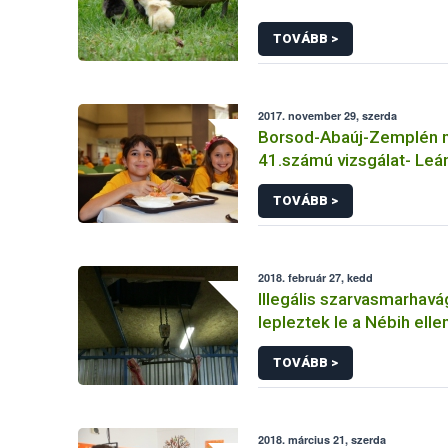
TOVÁBB >
2017. november 29, szerda
Borsod-Abaúj-Zemplén 
41.számú vizsgálat- Leá
Báziskonyha - Miskolc
TOVÁBB >
2018. február 27, kedd
Illegális szarvasmarhavá
lepleztek le a Nébih elle
TOVÁBB >
2018. március 21, szerda