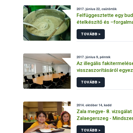
2017. június 22, csütörtök
Felfüggesztette egy bud
ételkészítő és –forgalm
tevékenységét a NÉBIH
TOVÁBB >
2017. június 9, péntek
Az illegális fakitermelés
visszaszorításáról egyez
faanyag kereskedelmi
TOVÁBB >
láncellenőrzésért felel
2014. október 14, kedd
Zala megye- 8. vizsgálat 
Zalaegerszeg - Mindsze
Főzőkonyha (B menü)
TOVÁBB >