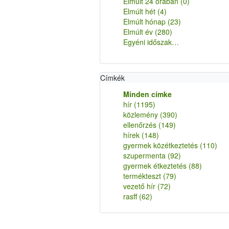
Elmúlt 24 órában
(0)
Elmúlt hét
(4)
Elmúlt hónap
(23)
Elmúlt év
(280)
Egyéni időszak…
Címkék
Minden címke
hír
(1195)
közlemény
(390)
ellenőrzés
(149)
hírek
(148)
gyermek közétkeztetés
(110)
szupermenta
(92)
gyermek étkeztetés
(88)
termékteszt
(79)
vezető hír
(72)
rasff
(62)