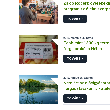
Zsigó Róbert: gyerekekn
program az élelmiszerpa
csökkentésére
TOVÁBB >
2018. március 26, hétfő
Több mint 1300 kg termé
forgalomból a Nébih
TOVÁBB >
2017. június 28, szerda
Nem árt az elővigyázato
horgásztavakon is kötele
horgászjegy!
TOVÁBB >