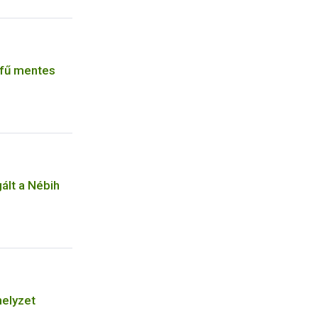
gfű mentes
ált a Nébih
helyzet