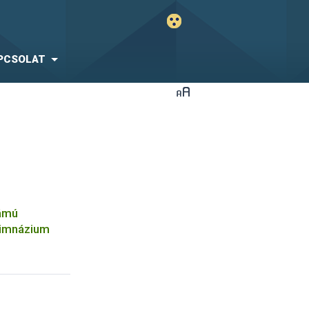
PCSOLAT
zámú
Gimnázium