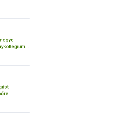
megye-
nykollégium
gást
nőrei