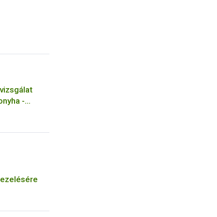
vizsgálat
onyha -
kezelésére