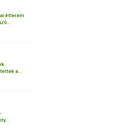
ai étterem
azó
ek
tettek a
ős hatóságok
-
nty