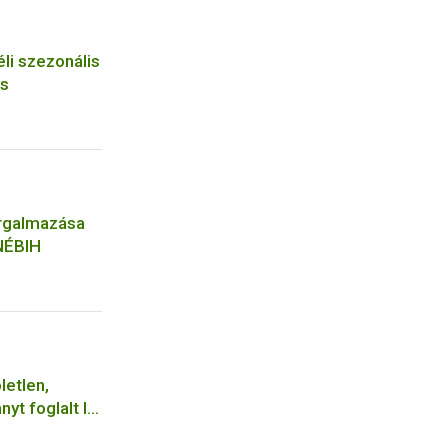
li szezonális
és
orgalmazása
 NÉBIH
letlen,
nyt foglalt le