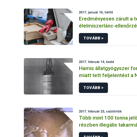
2017. január 16, hétfő
Eredményesen zárult a té
élelmiszerlánc-ellenőrz
TOVÁBB >
2017. február 14, kedd
Hamis állatgyógyszer f
miatt tett feljelentést a
TOVÁBB >
2017. február 23, csütörtök
Több mint 100 tonna jelö
részben illegális takarmá
a NÉBIH