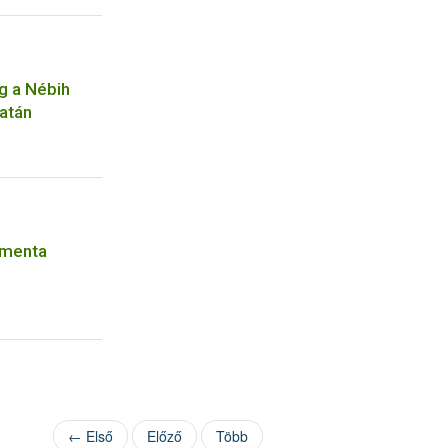
g a Nébih
atán
rmenta
← Első
Előző
Több