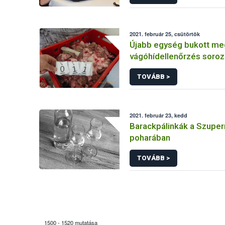
2021. február 25, csütörtök
Újabb egység bukott me
vágóhídellenőrzés soroz
TOVÁBB >
2021. február 23, kedd
Barackpálinkák a Szupe
poharában
TOVÁBB >
1500 - 1520 mutatása