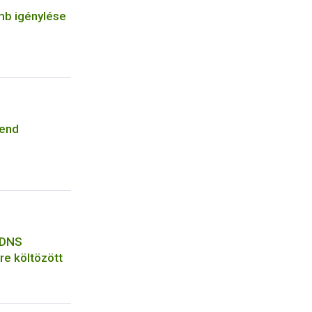
ömb igénylése
rend
 DNS
re költözött