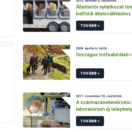
2014. október 9, csütörtök
Állattartói nyilatkozat t
belföldi állatszállításhoz
TOVÁBB >
2009. április 6, hétfő
Országos trófeabírálati 
TOVÁBB >
2017. november 23, csütörtök
A származásellenőrzési
laboratórium új telephely
TOVÁBB >