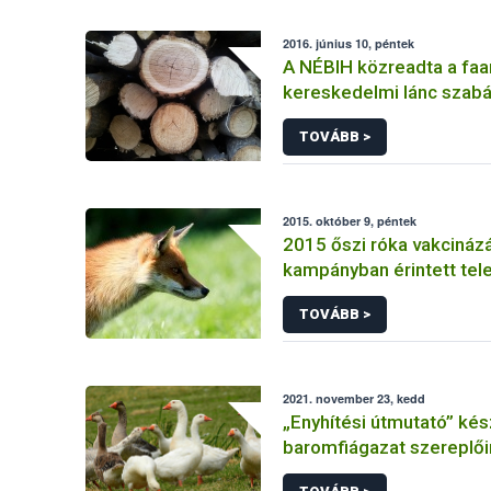
2016. június 10, péntek
A NÉBIH közreadta a fa
kereskedelmi lánc szab
összefoglaló magyaráza
TOVÁBB >
2015. október 9, péntek
2015 őszi róka vakcináz
kampányban érintett tel
listája
TOVÁBB >
2021. november 23, kedd
„Enyhítési útmutató” kés
baromfiágazat szereplő