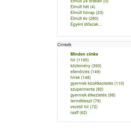
Elmúlt 24 órában
(0)
Elmúlt hét
(4)
Elmúlt hónap
(23)
Elmúlt év
(280)
Egyéni időszak…
Címkék
Minden címke
hír
(1195)
közlemény
(390)
ellenőrzés
(149)
hírek
(148)
gyermek közétkeztetés
(110)
szupermenta
(92)
gyermek étkeztetés
(88)
termékteszt
(79)
vezető hír
(72)
rasff
(62)