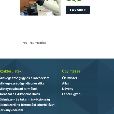
TOVÁBB >
750 - 760 mutatása
Szakterületek
Ügyintézés
Állat-egészségügy és állatvédelem
Élelmiszer
Állategészségügyi diagnosztika
Állat
Állatgyógyászati termékek
Növény
Borászat és Alkoholos Italok
Labor/Egyéb
Élelmiszer- és takarmánybiztonság
Élelmiszerlánc-biztonsági laborhálózat
Járványvédelem