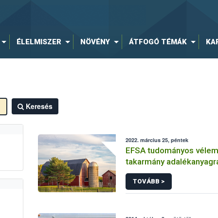
ÉLELMISZER
NÖVÉNY
ÁTFOGÓ TÉMÁK
KA
Keresés
2022. március 25, péntek
EFSA tudományos véle
takarmány adalékanyagr
vonatkozóan
TOVÁBB >