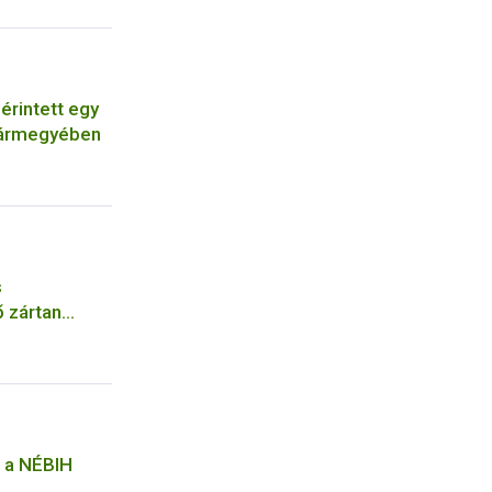
érintett egy
vármegyében
s
 zártan
k a NÉBIH