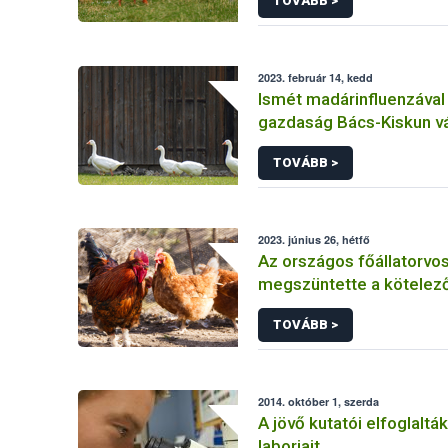
TOVÁBB >
2023. február 14, kedd
Ismét madárinfluenzával 
gazdaság Bács-Kiskun 
TOVÁBB >
2023. június 26, hétfő
Az országos főállatorvo
megszüntette a kötelező
tartást
TOVÁBB >
2014. október 1, szerda
A jövő kutatói elfoglaltá
laborjait