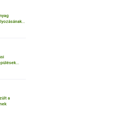
anyag
ályozásának
tát
ási
epülések
zült a
inek