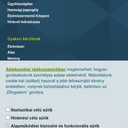
Ügyfélszolgálat
Hatósági jogsegély
Élelmiszermentő Központ
Hírlevél feliratkozás
Gyakori kérdések
Élelmiszer
Állat
Növény
Labor/Egyéb
Adatkezelési tájékoztatónkban
megismerheti, hogyan
gondoskodunk személyes adatai védelméről. Weboldalunk
cookie-kat (sütiket) használ a jobb felhasználói élmény
érdekében, melynek biztosításához kérjük, kattintson az
„Elfogadom” gombra.
Statisztikai célú sütik
Nemzeti Élelmiszerlánc-biztonsági Hivatal
Hirdetési célú sütik
Cím: 1024 Budapest, Keleti Károly utca. 24.
Alapműködést biztosító és funkcionális sütik
×
Levelezési cím: 1525 Budapest. Pf. 30.