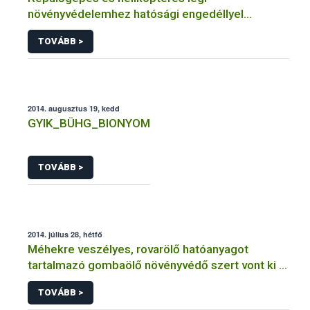
növényvédelemhez hatósági engedéllyel
rendelkező szervezetek
TOVÁBB >
2014. augusztus 19, kedd
GYIK_BÜHG_BIONYOM
TOVÁBB >
2014. július 28, hétfő
Méhekre veszélyes, rovarölő hatóanyagot
tartalmazó gombaölő növényvédő szert vont ki a
forgalomból a NÉBIH
TOVÁBB >