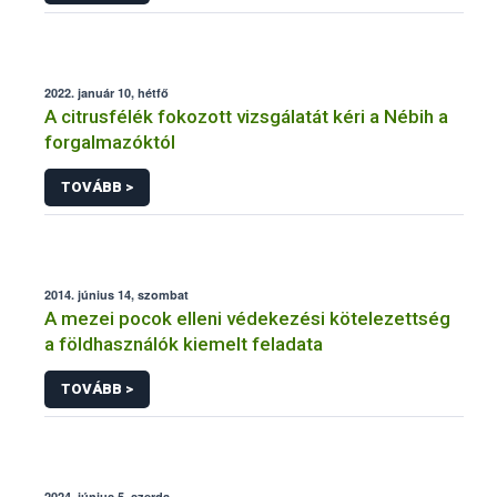
2022. január 10, hétfő
A citrusfélék fokozott vizsgálatát kéri a Nébih a
forgalmazóktól
TOVÁBB >
2014. június 14, szombat
A mezei pocok elleni védekezési kötelezettség
a földhasználók kiemelt feladata
TOVÁBB >
2024. június 5, szerda