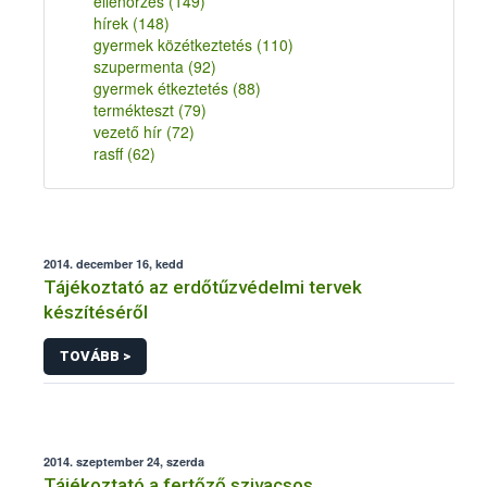
ellenőrzés
(149)
hírek
(148)
gyermek közétkeztetés
(110)
szupermenta
(92)
gyermek étkeztetés
(88)
termékteszt
(79)
vezető hír
(72)
rasff
(62)
2014. december 16, kedd
Tájékoztató az erdőtűzvédelmi tervek
készítéséről
TOVÁBB >
2014. szeptember 24, szerda
Tájékoztató a fertőző szivacsos