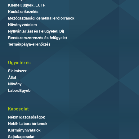
Kiemelt ügyek, EUTR
Kockázatkezelés
Mezőgazdasági genetikai erőforrások
Növényvédelem
Nyilvántartási és Felügyeleti Díj
Rendszerszervezés és felügyelet
Termékpálya-ellenőrzés
Ügyintézés
Élelmiszer
Állat
Növény
Labor/Egyéb
Kapcsolat
Nébih Igazgatóságok
Nébih Laboratóriumok
Kormányhivatalok
Sajtókapcsolat