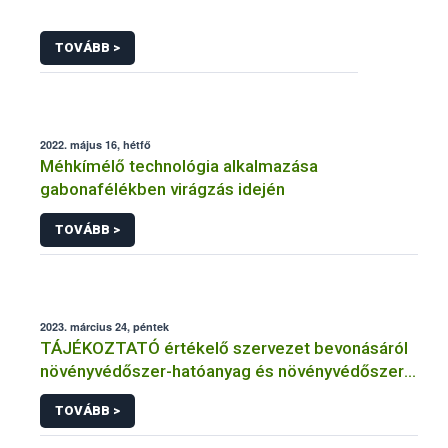
TOVÁBB >
2022. május 16, hétfő
Méhkímélő technológia alkalmazása
gabonafélékben virágzás idején
TOVÁBB >
2023. március 24, péntek
TÁJÉKOZTATÓ értékelő szervezet bevonásáról
növényvédőszer-hatóanyag és növényvédőszer
engedélyezésére, továbbá a meglévő engedély
TOVÁBB >
meghosszabbítására vagy módosítására irányuló
eljárásba