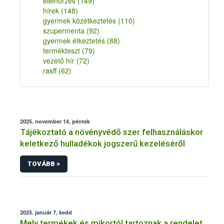
ellenőrzés
(149)
hírek
(148)
gyermek közétkeztetés
(110)
szupermenta
(92)
gyermek étkeztetés
(88)
termékteszt
(79)
vezető hír
(72)
rasff
(62)
2025. november 14, péntek
Tájékoztató a növényvédő szer felhasználáskor
keletkező hulladékok jogszerű kezeléséről
TOVÁBB >
2025. január 7, kedd
Mely termékek és mikortól tartoznak a rendelet