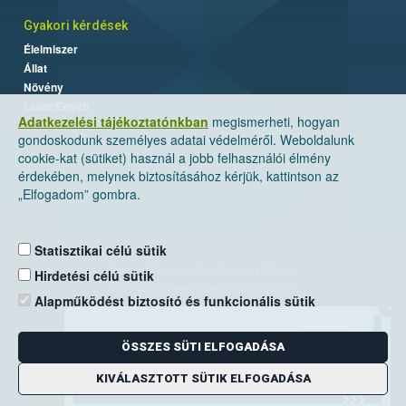
Gyakori kérdések
Élelmiszer
Állat
Növény
Labor/Egyéb
Adatkezelési tájékoztatónkban
megismerheti, hogyan
gondoskodunk személyes adatai védelméről. Weboldalunk
cookie-kat (sütiket) használ a jobb felhasználói élmény
érdekében, melynek biztosításához kérjük, kattintson az
„Elfogadom” gombra.
Statisztikai célú sütik
Nemzeti Élelmiszerlánc-biztonsági Hivatal
Hirdetési célú sütik
Cím: 1024 Budapest, Keleti Károly utca. 24.
Alapműködést biztosító és funkcionális sütik
×
Levelezési cím: 1525 Budapest. Pf. 30.
ÖSSZES SÜTI ELFOGADÁSA
E-mail:
ugyfelszolgalat@nebih.gov.hu
Zöld szám: 06-80/263-244
KIVÁLASZTOTT SÜTIK ELFOGADÁSA
Telefon: 06-1/ 336-9000