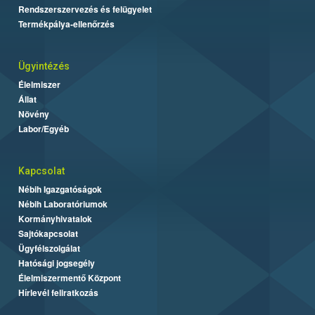
Rendszerszervezés és felügyelet
Termékpálya-ellenőrzés
Ügyintézés
Élelmiszer
Állat
Növény
Labor/Egyéb
Kapcsolat
Nébih Igazgatóságok
Nébih Laboratóriumok
Kormányhivatalok
Sajtókapcsolat
Ügyfélszolgálat
Hatósági jogsegély
Élelmiszermentő Központ
Hírlevél feliratkozás