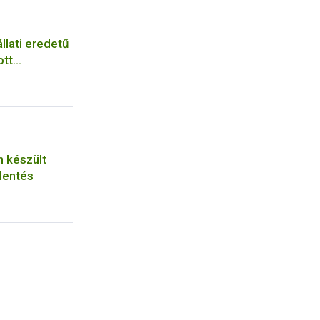
llati eredetű
ott
n készült
lentés