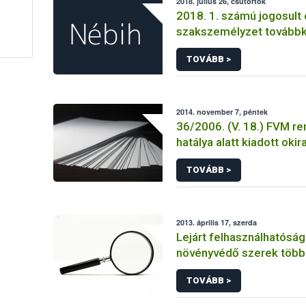
2018. július 26, csütörtök
2018. 1. számú jogosult 
szakszemélyzet tovább
TOVÁBB >
2014. november 7, péntek
36/2006. (V. 18.) FVM re
hatálya alatt kiadott okir
TOVÁBB >
2013. április 17, szerda
Lejárt felhasználhatósági
növényvédő szerek több 
forgalmát derítette fel 
TOVÁBB >