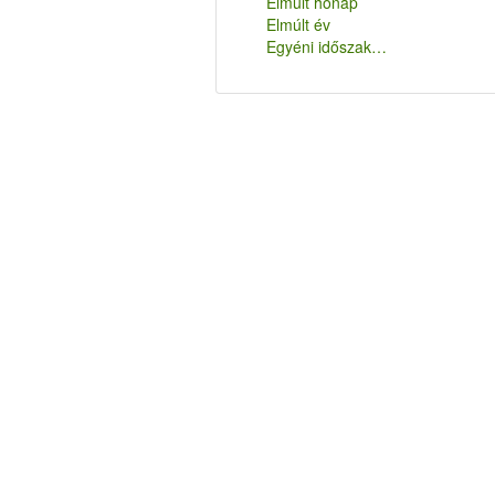
Elmúlt hónap
Elmúlt év
Egyéni időszak…