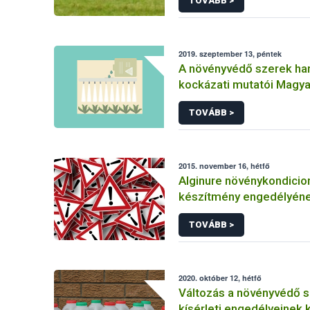
TOVÁBB >
2019. szeptember 13, péntek
A növényvédő szerek ha
kockázati mutatói Magy
TOVÁBB >
2015. november 16, hétfő
Alginure növénykondicio
készítmény engedélyén
felfüggesztése
TOVÁBB >
2020. október 12, hétfő
Változás a növényvédő 
kísérleti engedélyeinek