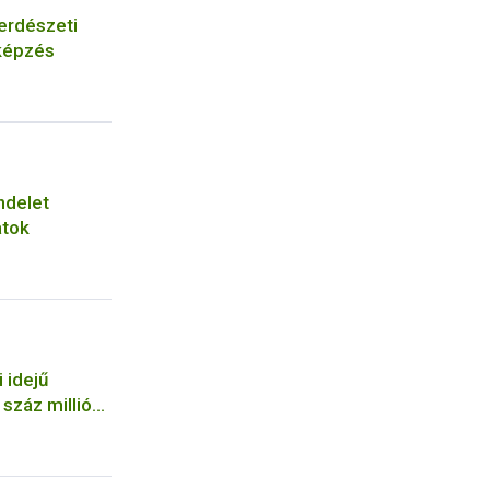
erdészeti
képzés
ndelet
atok
 idejű
száz milliós
a NÉBIH