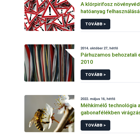
A klórpirifosz növényvéd
hatóanyag felhasználás
korlátozása
TOVÁBB >
2014. október 27, hétfő
Párhuzamos behozatali 
2010
TOVÁBB >
2022. május 16, hétfő
Méhkímélő technológia 
gabonafélékben virágzás
TOVÁBB >