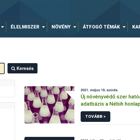
ÉLELMISZER
NÖVÉNY
ÁTFOGÓ TÉMÁK
KA
Keresés
2021. május 19, szerda
Új növényvédő szer hat
adatbázis a Nébih honla
TOVÁBB >