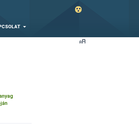
PCSOLAT
óanyag
pján