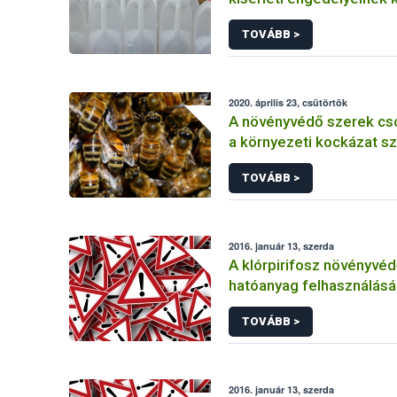
TOVÁBB >
2020. április 23, csütörtök
A növényvédő szerek cs
a környezeti kockázat sz
TOVÁBB >
2016. január 13, szerda
A klórpirifosz növényvéd
hatóanyag felhasználás
korlátozása
TOVÁBB >
2016. január 13, szerda