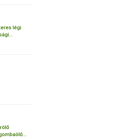
eres légi
sági
szervezetek
rölő
 gombaölő