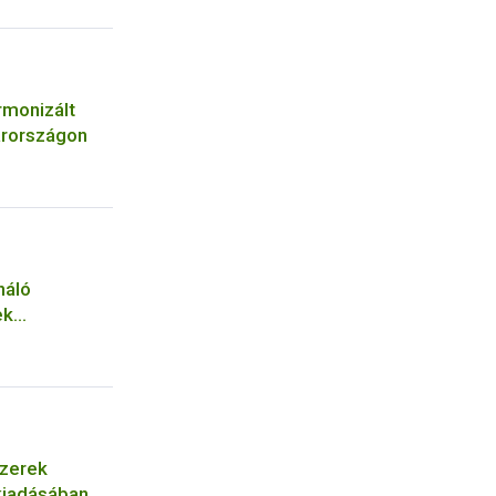
rmonizált
arországon
náló
ek
szerek
 kiadásában