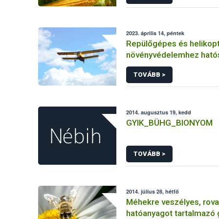
2023. április 14, péntek
Repülőgépes és helikopt
növényvédelemhez ható
engedéllyel rendelkező 
TOVÁBB >
2014. augusztus 19, kedd
GYIK_BÜHG_BIONYOM
TOVÁBB >
2014. július 28, hétfő
Méhekre veszélyes, rova
hatóanyagot tartalmazó