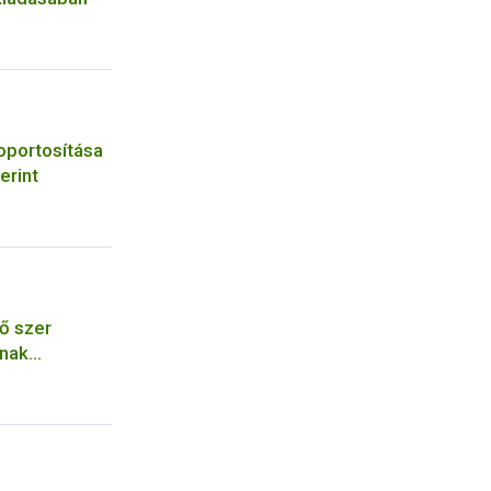
oportosítása
erint
ő szer
ának