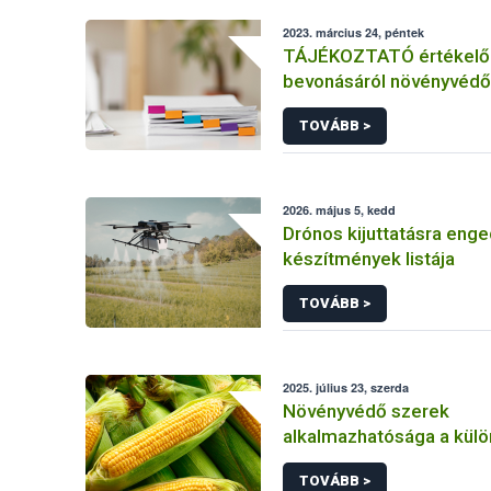
2023. március 24, péntek
TÁJÉKOZTATÓ értékelő 
bevonásáról növényvédő
hatóanyag és növényvéd
TOVÁBB >
engedélyezésére, továb
engedély meghosszabbít
módosítására irányuló el
2026. május 5, kedd
Drónos kijuttatásra enge
készítmények listája
TOVÁBB >
2025. július 23, szerda
Növényvédő szerek
alkalmazhatósága a kül
kukorica kultúrákban
TOVÁBB >