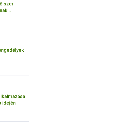
ő szer
ának
engedélyek
alkalmazása
 idején