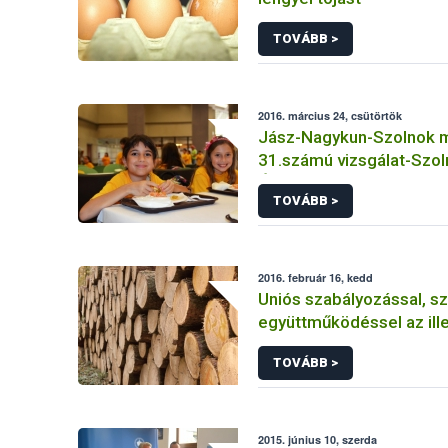
TOVÁBB >
2016. március 24, csütörtök
Jász-Nagykun-Szolnok 
31.számú vizsgálat-Szol
Óvodák Százszorszép T
TOVÁBB >
2016. február 16, kedd
Uniós szabályozással, s
együttműködéssel az ille
fakitermelés ellen
TOVÁBB >
2015. június 10, szerda