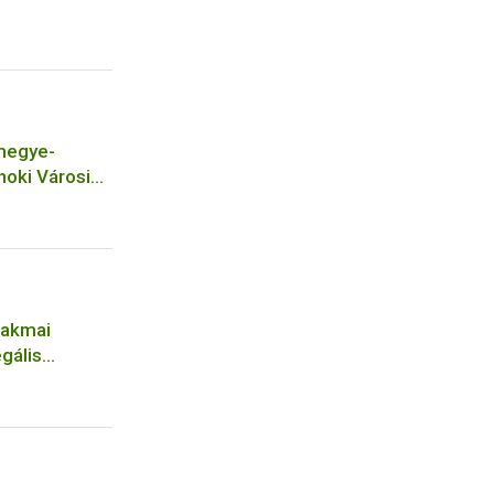
megye-
noki Városi
agintézmény
zakmai
gális