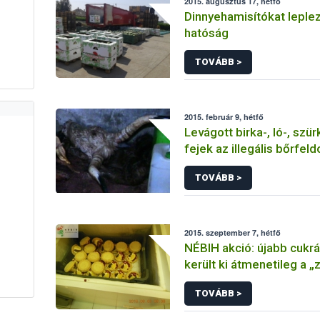
2015. augusztus 17, hétfő
Dinnyehamisítókat leplez
hatóság
TOVÁBB >
2015. február 9, hétfő
Levágott birka-, ló-, szü
fejek az illegális bőrfel
telepen
TOVÁBB >
2015. szeptember 7, hétfő
NÉBIH akció: újabb cuk
került ki átmenetileg a „
TOVÁBB >