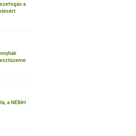
sszefogás a
elésért
konyhák
tesztüzeme
ta, a NÉBIH