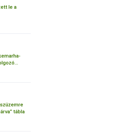
ett le a
rkemarha-
dolgozó
rászüzemre
zárva” tábla