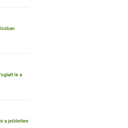
olcsban
oglalt le a
i a jelöletlen