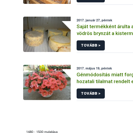
2017. január 27, péntek
Saját termékként árulta 
vödrös brynzát a kister
TOVÁBB >
2017. május 19, péntek
Génmódosítás miatt fo
hozatali tilalmat rendelt 
narancssárga virágú petú
TOVÁBB >
NÉBIH
1480 - 1500 mutatása