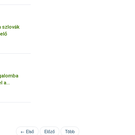
a szlovák
melő
rgalomba
el a
niákra a
← Első
Előző
Több