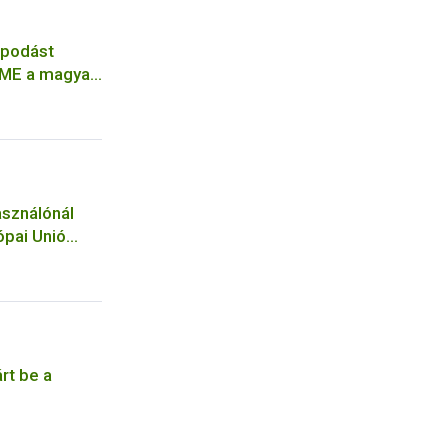
apodást
agyar
t
sználónál
ópai Unió
rt be a