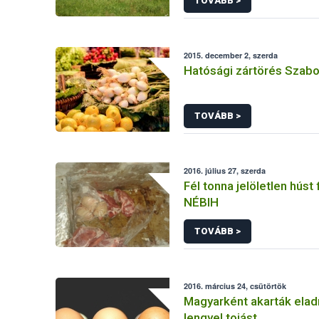
TOVÁBB >
2015. december 2, szerda
Hatósági zártörés Szab
TOVÁBB >
2016. július 27, szerda
Fél tonna jelöletlen húst f
NÉBIH
TOVÁBB >
2016. március 24, csütörtök
Magyarként akarták eladn
lengyel tojást