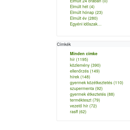
Elmúlt 24 órában
(0)
Elmúlt hét
(4)
Elmúlt hónap
(23)
Elmúlt év
(280)
Egyéni időszak…
Címkék
Minden címke
hír
(1195)
közlemény
(390)
ellenőrzés
(149)
hírek
(148)
gyermek közétkeztetés
(110)
szupermenta
(92)
gyermek étkeztetés
(88)
termékteszt
(79)
vezető hír
(72)
rasff
(62)