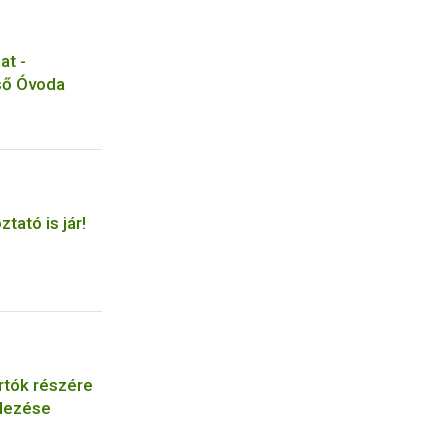
at -
ső Óvoda
tató is jár!
rtók részére
ndezése