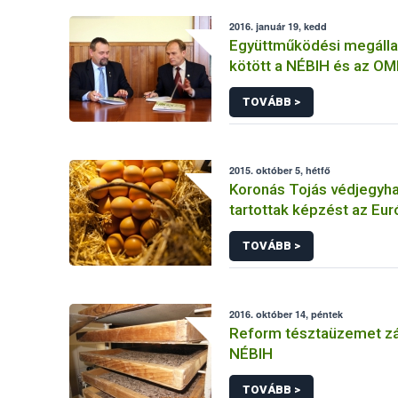
2016. január 19, kedd
Együttműködési megáll
kötött a NÉBIH és az OMME a m
méztermelés védelméér
TOVÁBB >
2015. október 5, hétfő
Koronás Tojás védjegyha
tartottak képzést az Eur
hatósági szakemberei
TOVÁBB >
2016. október 14, péntek
Reform tésztaüzemet zá
NÉBIH
TOVÁBB >