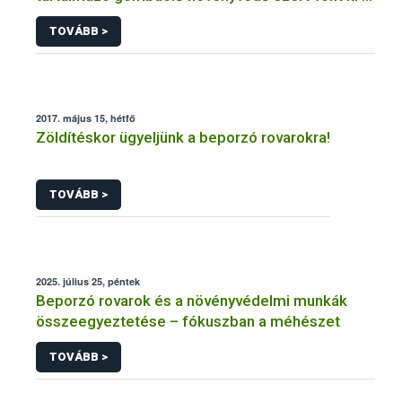
forgalomból a NÉBIH
TOVÁBB >
2017. május 15, hétfő
Zöldítéskor ügyeljünk a beporzó rovarokra!
TOVÁBB >
2025. július 25, péntek
Beporzó rovarok és a növényvédelmi munkák
összeegyeztetése – fókuszban a méhészet
TOVÁBB >