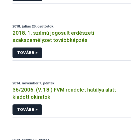
2018. július 26, csütörtök
2018. 1. számú jogosult erdészeti
szakszemélyzet továbbképzés
TOVÁBB >
2014. november 7, péntek
36/2006. (V. 18.) FVM rendelet hatálya alatt
kiadott okiratok
TOVÁBB >
2013. április 17, szerda