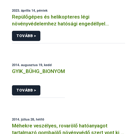
2023. április 14, péntek
Repülőgépes és helikopteres légi
növényvédelemhez hatósági engedéllyel
rendelkező szervezetek
TOVÁBB >
2014. augusztus 19, kedd
GYIK_BÜHG_BIONYOM
TOVÁBB >
2014. július 28, hétfő
Méhekre veszélyes, rovarölő hatóanyagot
tartalmazó gombaölő növényvédő szert vont ki a