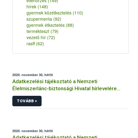
ellenőrzés
(149)
hírek
(148)
gyermek közétkeztetés
(110)
szupermenta
(92)
gyermek étkeztetés
(88)
termékteszt
(79)
vezető hír
(72)
rasff
(62)
2020. november 30, hétfő
Adatkezelési tájékoztató a Nemzeti
Élelmiszerlánc-biztonsági Hivatal hírlevelére
történő regisztrációhoz kapcsolódó
TOVÁBB >
adatkezelések vonatkozásában
2020. november 30, hétfő
Adatkezelési tájékoztató a Nemzeti