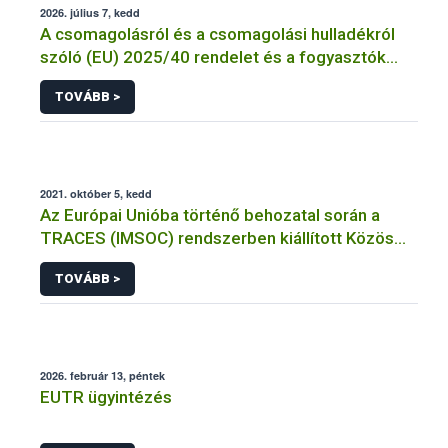
2026. július 7, kedd
A csomagolásról és a csomagolási hulladékról
szóló (EU) 2025/40 rendelet és a fogyasztók
élelmiszerekkel kapcsolatos tájékoztatásáról
TOVÁBB >
szóló 1169/2011/EU rendelet jelölési
kötelezettségeinek összehangolásáról szóló
AÉM – Nébih szakmai álláspont
2021. október 5, kedd
Az Európai Unióba történő behozatal során a
TRACES (IMSOC) rendszerben kiállított Közös
Egészségügyi Beléptetési Okmány: KEBO-D
TOVÁBB >
(angolul: CHEDD) használata
2026. február 13, péntek
EUTR ügyintézés