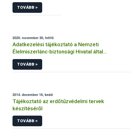
TOVÁBB >
2020. november 30, hétfő
Adatkezelési tájékoztató a Nemzeti
Élelmiszerlánc-biztonsági Hivatal által
üzemeltetett élelmiszerlánc-felügyeleti
TOVÁBB >
információs rendszerhez (FELIR) kapcsolódó
adatkezeléséhez
2014. december 16, kedd
Tájékoztató az erdőtűzvédelmi tervek
készítéséről
TOVÁBB >