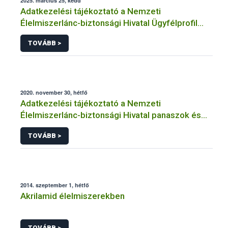
2025. március 25, kedd
Adatkezelési tájékoztató a Nemzeti
Élelmiszerlánc-biztonsági Hivatal Ügyfélprofil
Rendszerben kistermelői tevékenység
TOVÁBB >
témakörben intézhető közhatalmi eljárásaihoz
kapcsolódó adatkezeléséhez
2020. november 30, hétfő
Adatkezelési tájékoztató a Nemzeti
Élelmiszerlánc-biztonsági Hivatal panaszok és
közérdekű bejelentések kezeléséhez
TOVÁBB >
kapcsolódó adatkezeléséhez
2014. szeptember 1, hétfő
Akrilamid élelmiszerekben
TOVÁBB >