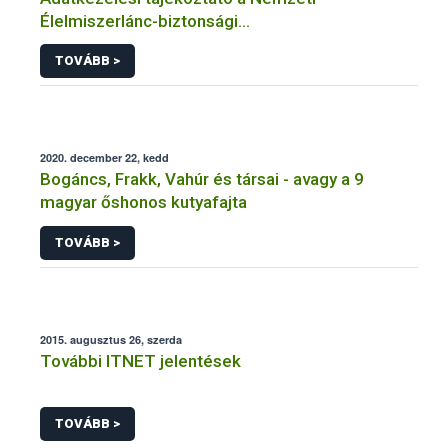
Élelmiszerlánc-biztonsági
Hivatal tevékenységéhez kötődő érintetti jogok
TOVÁBB >
gyakorlásával összefüggő adatkezeléseihez
2020. december 22, kedd
Bogáncs, Frakk, Vahúr és társai - avagy a 9
magyar őshonos kutyafajta
TOVÁBB >
2015. augusztus 26, szerda
További ITNET jelentések
TOVÁBB >