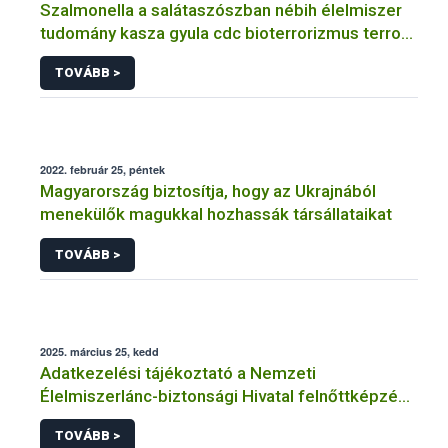
Szalmonella a salátaszószban nébih élelmiszer
tudomány kasza gyula cdc bioterrorizmus terror
lépfene
TOVÁBB >
2022. február 25, péntek
Magyarország biztosítja, hogy az Ukrajnából
menekülők magukkal hozhassák társállataikat
TOVÁBB >
2025. március 25, kedd
Adatkezelési tájékoztató a Nemzeti
Élelmiszerlánc-biztonsági Hivatal felnőttképzési
tevékenységéhez kapcsolódó adatkezeléséhez
TOVÁBB >