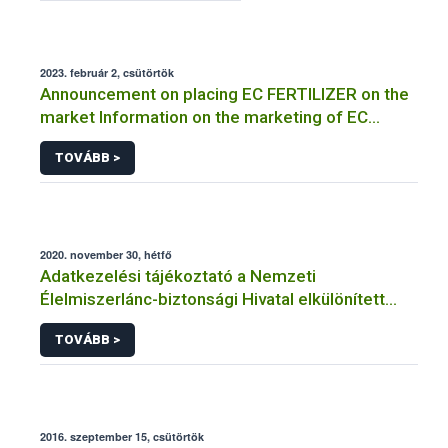
2023. február 2, csütörtök
Announcement on placing EC FERTILIZER on the
market Information on the marketing of EC
FERTILIZER and the application for a certificate
TOVÁBB >
2020. november 30, hétfő
Adatkezelési tájékoztató a Nemzeti
Élelmiszerlánc-biztonsági Hivatal elkülönített
visszaélés-bejelentési rendszerhez kapcsolódó
TOVÁBB >
adatkezeléséhez
2016. szeptember 15, csütörtök