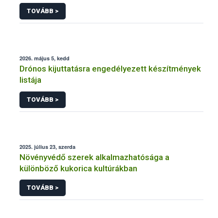
engedélyezésére, továbbá a meglévő engedély
TOVÁBB >
meghosszabbítására vagy módosítására irányuló
eljárásba
2026. május 5, kedd
Drónos kijuttatásra engedélyezett készítmények
listája
TOVÁBB >
2025. július 23, szerda
Növényvédő szerek alkalmazhatósága a
különböző kukorica kultúrákban
TOVÁBB >