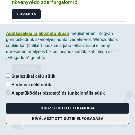
növényvédő szerforgalomról
TOVÁBB >
Adatkezelési tájékoztatónkban
megismerheti, hogyan
gondoskodunk személyes adatai védelméről. Weboldalunk
2022. január 10, hétfő
cookie-kat (sütiket) használ a jobb felhasználói élmény
A citrusfélék fokozott vizsgálatát kéri a Nébih a
érdekében, melynek biztosításához kérjük, kattintson az
forgalmazóktól
„Elfogadom” gombra.
TOVÁBB >
Statisztikai célú sütik
Hirdetési célú sütik
Alapműködést biztosító és funkcionális sütik
×
2014. június 14, szombat
A mezei pocok elleni védekezési kötelezettség
ÖSSZES SÜTI ELFOGADÁSA
a földhasználók kiemelt feladata
KIVÁLASZTOTT SÜTIK ELFOGADÁSA
TOVÁBB >