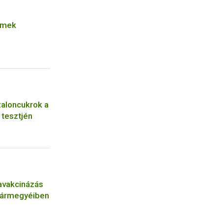
émek
zaloncukrok a
tesztjén
kavakcinázás
 vármegyéiben