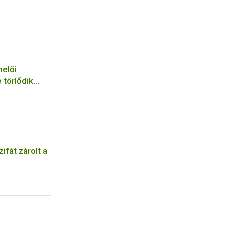
elői
 törlődik
ifát zárolt a