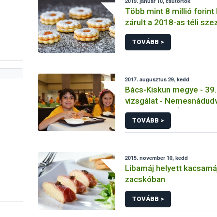
2019. január 10, csütörtök
Több mint 8 millió forint
zárult a 2018-as téli sze
élelmiszerlánc-ellenőrz
TOVÁBB >
2017. augusztus 29, kedd
Bács-Kiskun megye - 39
vizsgálat - Nemesnádud
Nemzetiségi Óvoda Tála
TOVÁBB >
2015. november 10, kedd
Libamáj helyett kacsamáj
zacskóban
TOVÁBB >