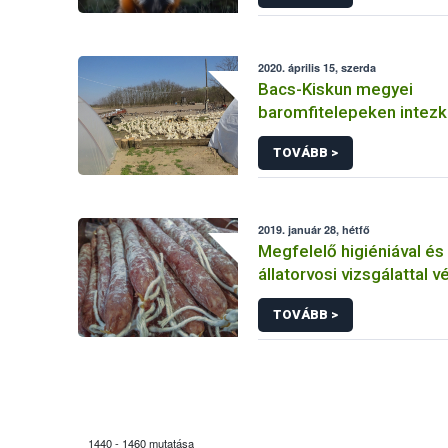
2020. április 15, szerda
Bacs-Kiskun megyei
baromfitelepeken intezk
Nebih
TOVÁBB >
2019. január 28, hétfő
Megfelelő higiéniával és
állatorvosi vizsgálattal
a trichinellózis ellen
TOVÁBB >
1440 - 1460 mutatása