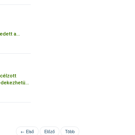
edett a
 célzott
 védekezhetünk
← Első
Előző
Több