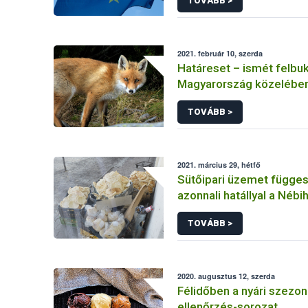
TOVÁBB >
2021. február 10, szerda
Határeset – ismét felbu
Magyarország közelében
veszettség
TOVÁBB >
2021. március 29, hétfő
Sütőipari üzemet függesz
azonnali hatállyal a Nébi
TOVÁBB >
2020. augusztus 12, szerda
Félidőben a nyári szezon
ellenőrzés-sorozat