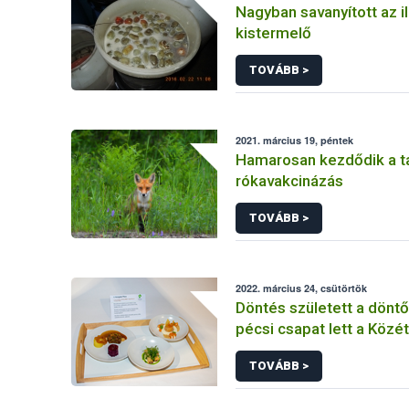
Nagyban savanyított az il
kistermelő
TOVÁBB >
2021. március 19, péntek
Hamarosan kezdődik a t
rókavakcinázás
TOVÁBB >
2022. március 24, csütörtök
Döntés született a döntő
pécsi csapat lett a Közé
Szakácsverseny győzte
TOVÁBB >