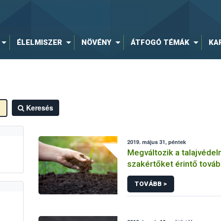
ÉLELMISZER
NÖVÉNY
ÁTFOGÓ TÉMÁK
KA
Keresés
2019. május 31, péntek
Megváltozik a talajvédel
szakértőket érintő tová
struktúra
TOVÁBB >