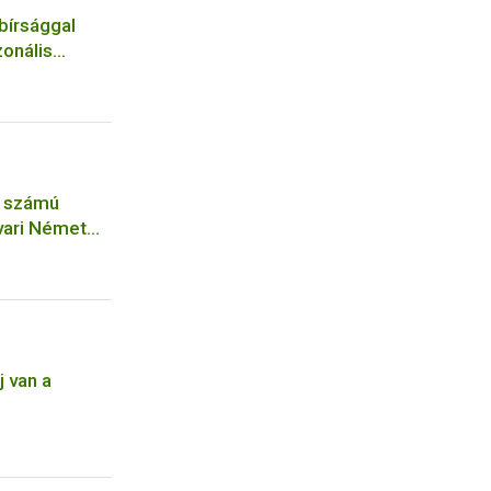
 bírsággal
zonális
és
. számú
vari Német
lókonyha
 van a