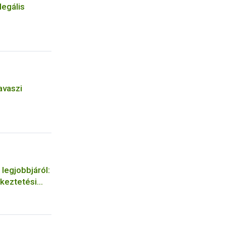
legális
avaszi
 legjobbjáról:
tkeztetési
se