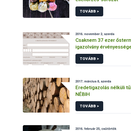
TOVÁBB >
2016. november 2, szerda
Csaknem 37 ezer ősterm
igazolvány érvényessége
december 31-én
TOVÁBB >
2017. március 8, szerda
Eredetigazolás nélküli tűz
NÉBIH
TOVÁBB >
2016. február 25, csütörtök