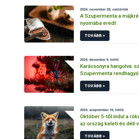
2024. november 28, csütörtök
A Szupermenta a májkr
nyomába eredt
TOVÁBB >
2024. december 9, hétfő
Karácsonyra hangolva: s
Szupermenta rendhagyó 
TOVÁBB >
2024. szeptember 16, hétfő
Október 5-től indul a ró
az ország keleti és déli
TOVÁBB >