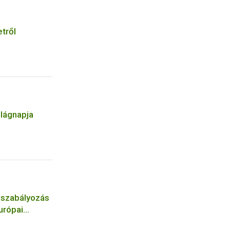
etről
ilágnapja
 szabályozás
urópai