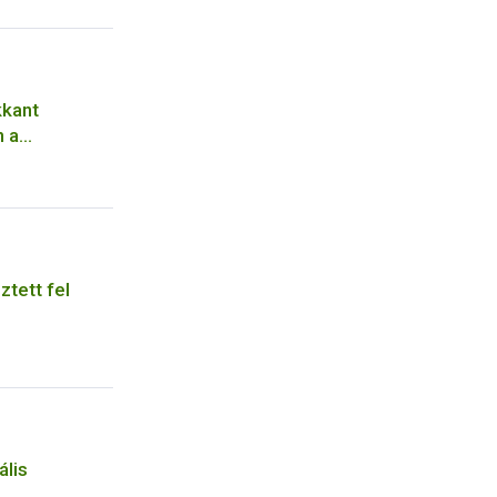
kkant
 a
tett fel
h
ális