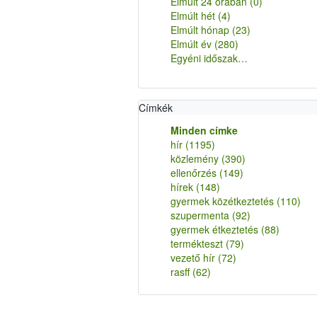
Elmúlt 24 órában
(0)
Elmúlt hét
(4)
Elmúlt hónap
(23)
Elmúlt év
(280)
Egyéni időszak…
Címkék
Minden címke
hír
(1195)
közlemény
(390)
ellenőrzés
(149)
hírek
(148)
gyermek közétkeztetés
(110)
szupermenta
(92)
gyermek étkeztetés
(88)
termékteszt
(79)
vezető hír
(72)
rasff
(62)