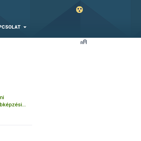
PCSOLAT
mi
bbképzési