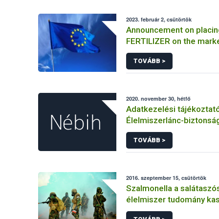
2023. február 2, csütörtök
Announcement on placin
FERTILIZER on the mark
Information on the mark
TOVÁBB >
FERTILIZER and the appli
certificate
2020. november 30, hétfő
Adatkezelési tájékoztat
Élelmiszerlánc-biztonság
elkülönített visszaélés-b
TOVÁBB >
rendszerhez kapcsolód
adatkezeléséhez
2016. szeptember 15, csütörtök
Szalmonella a salátaszó
élelmiszer tudomány kas
bioterrorizmus terror lé