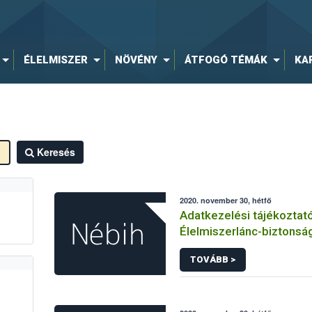
ÉLELMISZER
NÖVÉNY
ÁTFOGÓ TÉMÁK
KA
Keresés
2020. november 30, hétfő
Adatkezelési tájékoztat
Élelmiszerlánc-biztonság
hírlevelére történő regi
TOVÁBB >
kapcsolódó adatkezelé
vonatkozásában