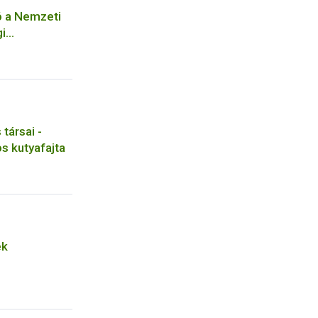
ó a Nemzeti
gi
z kötődő
ával
seihez
társai -
s kutyafajta
ek