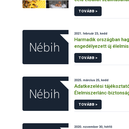
állategészségügyi feltét
TOVÁBB >
2021. február 23, kedd
Harmadik országban ha
engedélyezett új élelmi
Európai Unióban
TOVÁBB >
2025. március 25, kedd
Adatkezelési tájékoztat
Élelmiszerlánc-biztonság
Ügyfélprofil Rendszerbe
TOVÁBB >
tevékenység témakörben
közhatalmi eljárásaihoz
adatkezeléséhez
2020. november 30, hétfő