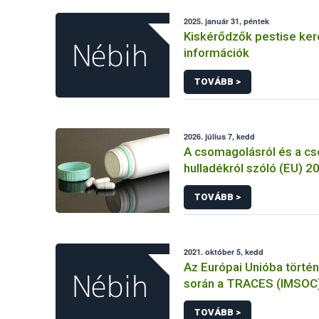
2025. január 31, péntek
Kiskérődzők pestise ke
információk
TOVÁBB >
2026. július 7, kedd
A csomagolásról és a c
hulladékról szóló (EU) 
rendelet és a fogyasztó
TOVÁBB >
élelmiszerekkel kapcsol
tájékoztatásáról szóló
rendelet jelölési kötele
összehangolásáról szóló AÉM 
2021. október 5, kedd
Nébih szakmai álláspont
Az Európai Unióba törté
során a TRACES (IMSOC
rendszerben kiállított K
TOVÁBB >
Egészségügyi Belépteté