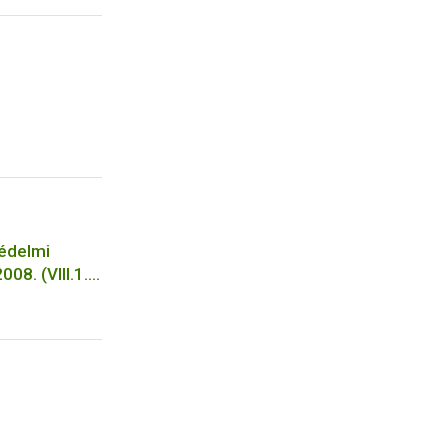
 használata
védelmi
08. (VIII.1.)
apján