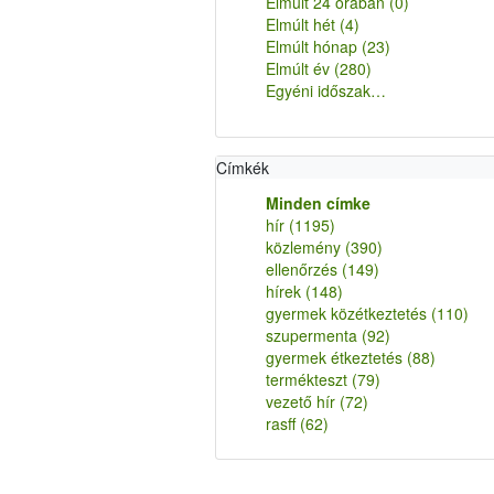
Elmúlt 24 órában
(0)
Elmúlt hét
(4)
Elmúlt hónap
(23)
Elmúlt év
(280)
Egyéni időszak…
Címkék
Minden címke
hír
(1195)
közlemény
(390)
ellenőrzés
(149)
hírek
(148)
gyermek közétkeztetés
(110)
szupermenta
(92)
gyermek étkeztetés
(88)
termékteszt
(79)
vezető hír
(72)
rasff
(62)