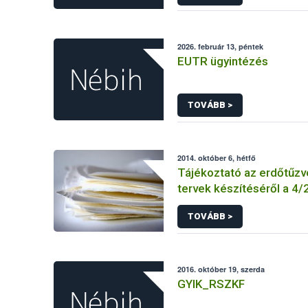
KEBO-D (angolul: CHEDD)
2026. február 13, péntek
EUTR ügyintézés
TOVÁBB >
2014. október 6, hétfő
Tájékoztató az erdőtűz
tervek készítéséről a 4/20
ÖM rendelet előírásai al
TOVÁBB >
2016. október 19, szerda
GYIK_RSZKF