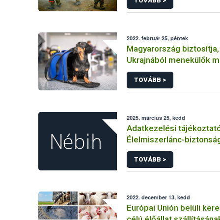
TOVÁBB >
2022. február 25, péntek
Magyarország biztosítja,
Ukrajnából menekülők m
hozhassák társállataikat
TOVÁBB >
2025. március 25, kedd
Adatkezelési tájékoztat
Élelmiszerlánc-biztonság
felnőttképzési tevéken
TOVÁBB >
kapcsolódó adatkezelé
2022. december 13, kedd
Európai Unión belüli ker
célú élőállat szállításána