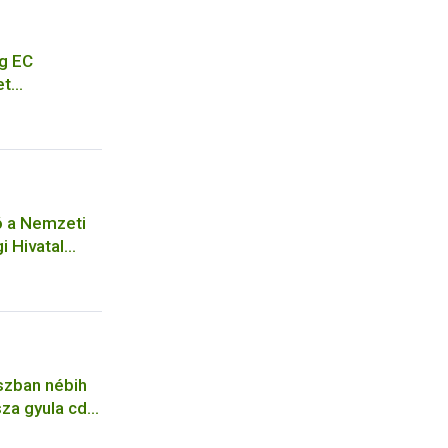
g EC
et
eting of EC
cation for a
ó a Nemzeti
i Hivatal
ejelentési
ó
szban nébih
za gyula cdc
pfene