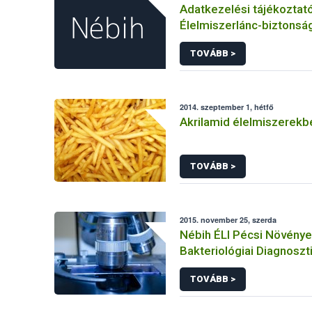
Adatkezelési tájékoztat
Élelmiszerlánc-biztonság
panaszok és közérdekű 
TOVÁBB >
kezeléséhez kapcsolód
adatkezeléséhez
2014. szeptember 1, hétfő
Akrilamid élelmiszerekb
TOVÁBB >
2015. november 25, szerda
Nébih ÉLI Pécsi Növény
Bakteriológiai Diagnoszt
Referencia Laboratóriu
TOVÁBB >