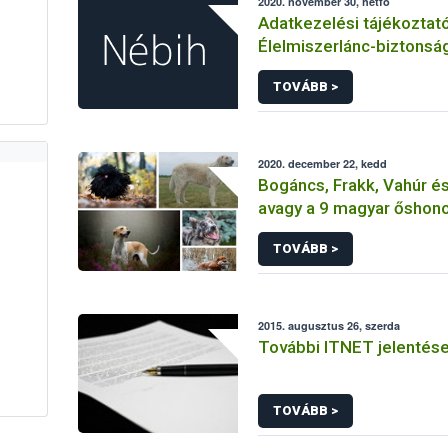
2020. november 30, hétfő
Adatkezelési tájékoztat
Élelmiszerlánc-biztonsá
Hivatal tevékenységéhe
TOVÁBB >
érintetti jogok gyakorlás
összefüggő adatkezelé
2020. december 22, kedd
Bogáncs, Frakk, Vahúr és 
avagy a 9 magyar őshono
TOVÁBB >
2015. augusztus 26, szerda
További ITNET jelentés
TOVÁBB >