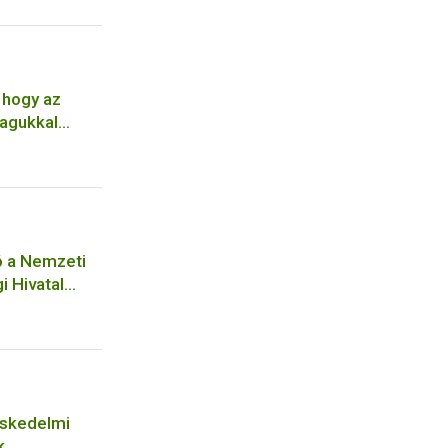
 hogy az
agukkal
ó a Nemzeti
i Hivatal
ységéhez
séhez
eskedelmi
k