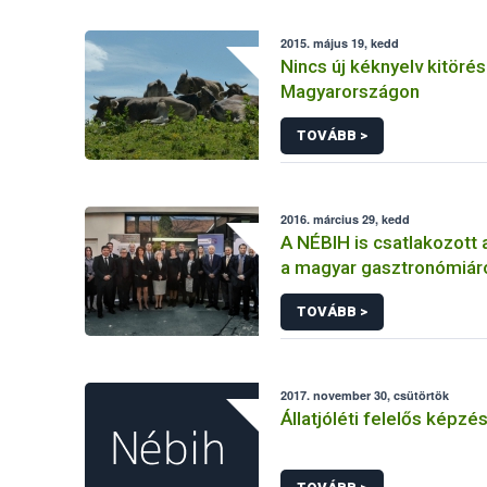
2015. május 19, kedd
Nincs új kéknyelv kitörés
Magyarországon
TOVÁBB >
2016. március 29, kedd
A NÉBIH is csatlakozott 
a magyar gasztronómiár
megállapodáshoz
TOVÁBB >
2017. november 30, csütörtök
Állatjóléti felelős képzé