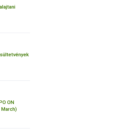
alajtani
zsültetvények
PO ON
 March)