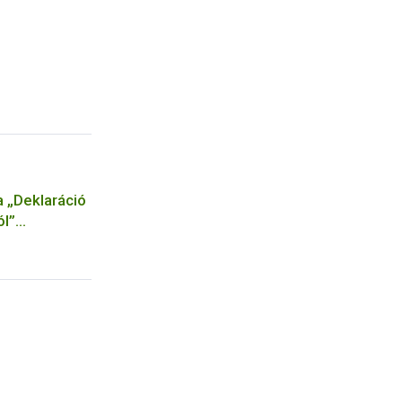
a „Deklaráció
ól”
s