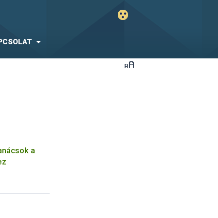
PCSOLAT
tanácsok a
ez