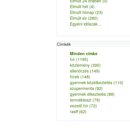
Elmúlt 24 órában
(0)
Elmúlt hét
(4)
Elmúlt hónap
(23)
Elmúlt év
(280)
Egyéni időszak…
Címkék
Minden címke
hír
(1195)
közlemény
(390)
ellenőrzés
(149)
hírek
(148)
gyermek közétkeztetés
(110)
szupermenta
(92)
gyermek étkeztetés
(88)
termékteszt
(79)
vezető hír
(72)
rasff
(62)