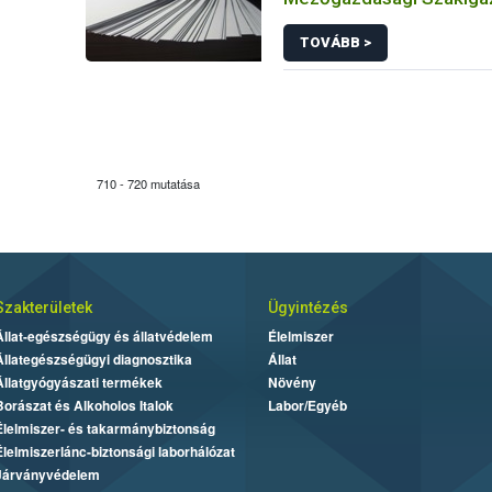
Hivatal Élelmiszerlánc-b
TOVÁBB >
Állategészségügyi Igaz
hirdetménye
710 - 720 mutatása
Szakterületek
Ügyintézés
Állat-egészségügy és állatvédelem
Élelmiszer
Állategészségügyi diagnosztika
Állat
Állatgyógyászati termékek
Növény
Borászat és Alkoholos Italok
Labor/Egyéb
Élelmiszer- és takarmánybiztonság
Élelmiszerlánc-biztonsági laborhálózat
Járványvédelem