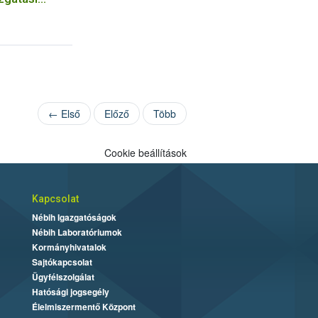
iztonsági és
gatóság
← Első
Előző
Több
Cookie beállítások
Kapcsolat
Nébih Igazgatóságok
Nébih Laboratóriumok
Kormányhivatalok
Sajtókapcsolat
Ügyfélszolgálat
Hatósági jogsegély
Élelmiszermentő Központ