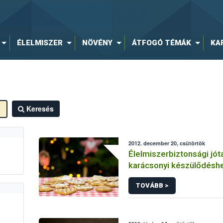
ÉLELMISZER
NÖVÉNY
ÁTFOGÓ TÉMÁK
KA
Keresés
2012. december 20, csütörtök
Élelmiszerbiztonsági jó
karácsonyi készülődésh
TOVÁBB >