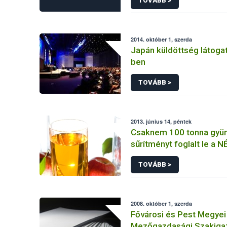
TOVÁBB >
2014. október 1, szerda
Japán küldöttség látoga
ben
TOVÁBB >
2013. június 14, péntek
Csaknem 100 tonna gyü
sűrítményt foglalt le a N
TOVÁBB >
2008. október 1, szerda
Fővárosi és Pest Megyei
Mezőgazdasági Szakiga