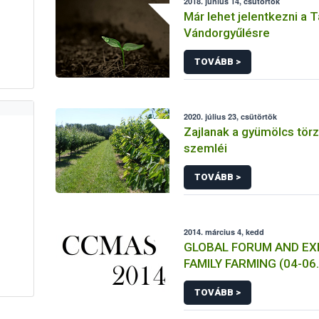
2018. június 14, csütörtök
Már lehet jelentkezni a T
Vándorgyűlésre
TOVÁBB >
2020. július 23, csütörtök
Zajlanak a gyümölcs tör
szemléi
TOVÁBB >
2014. március 4, kedd
GLOBAL FORUM AND EX
FAMILY FARMING (04-06.
TOVÁBB >