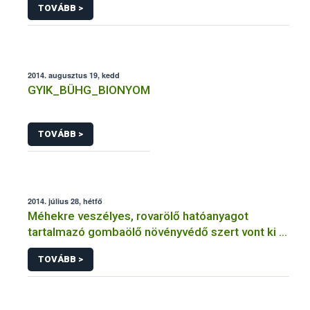
TOVÁBB >
2014. augusztus 19, kedd
GYIK_BÜHG_BIONYOM
TOVÁBB >
2014. július 28, hétfő
Méhekre veszélyes, rovarölő hatóanyagot
tartalmazó gombaölő növényvédő szert vont ki a
forgalomból a NÉBIH
TOVÁBB >