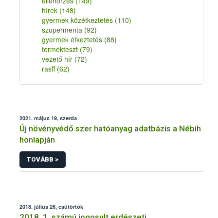
ellenőrzés
(149)
hírek
(148)
gyermek közétkeztetés
(110)
szupermenta
(92)
gyermek étkeztetés
(88)
termékteszt
(79)
vezető hír
(72)
rasff
(62)
2021. május 19, szerda
Új növényvédő szer hatóanyag adatbázis a Nébih
honlapján
TOVÁBB >
2018. július 26, csütörtök
2018. 1. számú jogosult erdészeti