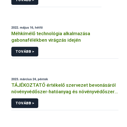
2022. május 16, hétfő
Méhkímélő technológia alkalmazása
gabonafélékben virágzás idején
TOVÁBB >
2023. március 24, péntek
TÁJÉKOZTATÓ értékelő szervezet bevonásáról
növényvédőszer-hatóanyag és növényvédőszer
engedélyezésére, továbbá a meglévő engedély
TOVÁBB >
meghosszabbítására vagy módosítására irányuló
eljárásba