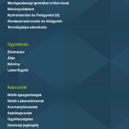
Mezőgazdasági genetikai erőforrások
Növényvédelem
Nyilvántartási és Felügyeleti Díj
Rendszerszervezés és felügyelet
Termékpálya-ellenőrzés
Ügyintézés
Élelmiszer
Állat
Növény
Labor/Egyéb
Kapcsolat
Nébih Igazgatóságok
Nébih Laboratóriumok
Kormányhivatalok
Sajtókapcsolat
Ügyfélszolgálat
Hatósági jogsegély