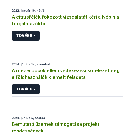
2022. január 10, hétfő
A citrusfélék fokozott vizsgálatát kéri a Nébih a
forgalmazóktól
TOVÁBB >
2014. június 14, szombat
A mezei pocok elleni védekezési kötelezettség
a földhasználók kiemelt feladata
TOVÁBB >
2024. június 5, szerda
Bemutató üzemek támogatása projekt
rendezvények