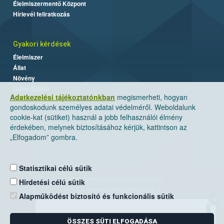
Élelmiszermentő Központ
Hírlevél feliratkozás
Gyakori kérdések
Élelmiszer
Állat
Növény
Labor/Egyéb
Adatkezelési tájékoztatónkban
megismerheti, hogyan
gondoskodunk személyes adatai védelméről. Weboldalunk
cookie-kat (sütiket) használ a jobb felhasználói élmény
érdekében, melynek biztosításához kérjük, kattintson az
„Elfogadom” gombra.
Statisztikai célú sütik
Nemzeti Élelmiszerlánc-biztonsági Hivatal
Hirdetési célú sütik
Cím: 1024 Budapest, Keleti Károly utca. 24.
Alapműködést biztosító és funkcionális sütik
×
Levelezési cím: 1525 Budapest. Pf. 30.
ÖSSZES SÜTI ELFOGADÁSA