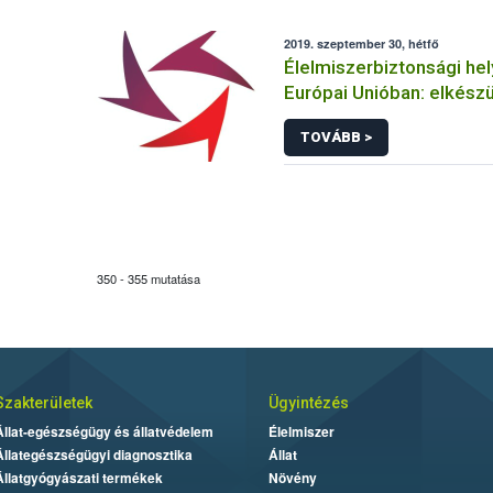
2019. szeptember 30, hétfő
Élelmiszerbiztonsági he
Európai Unióban: elkészü
RASFF jelentés
TOVÁBB >
350 - 355 mutatása
Szakterületek
Ügyintézés
Állat-egészségügy és állatvédelem
Élelmiszer
Állategészségügyi diagnosztika
Állat
Állatgyógyászati termékek
Növény