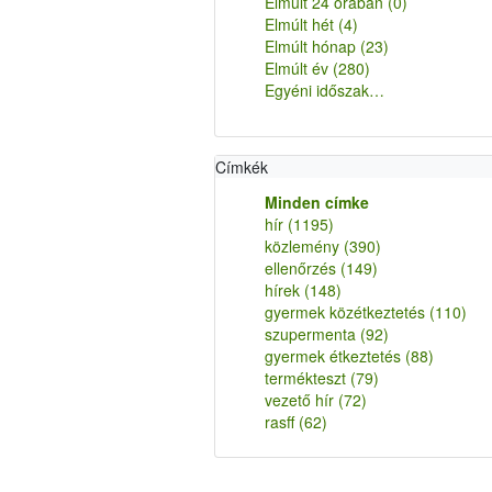
Elmúlt 24 órában
(0)
Elmúlt hét
(4)
Elmúlt hónap
(23)
Elmúlt év
(280)
Egyéni időszak…
Címkék
Minden címke
hír
(1195)
közlemény
(390)
ellenőrzés
(149)
hírek
(148)
gyermek közétkeztetés
(110)
szupermenta
(92)
gyermek étkeztetés
(88)
termékteszt
(79)
vezető hír
(72)
rasff
(62)