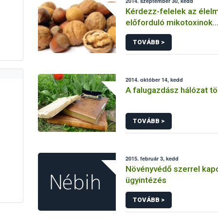
2014. szeptember 30, kedd
Kérdezz-felelek az élel
előforduló mikotoxinok
jelentőségéről
TOVÁBB >
2014. október 14, kedd
A falugazdász hálózat t
TOVÁBB >
2015. február 3, kedd
Növényvédő szerrel kap
ügyintézés
TOVÁBB >